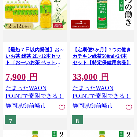
【最短７日以内発送】お～
【定期便3ヶ月】2つの働き
いお茶 緑茶 2L×12本セッ
カテキン緑茶500ml×24本
ト［おーいお茶 ペットボ
セット【特定保健用食品】
トル 2リットル ケース 箱
7,900
33,000
伊藤園 静岡］
円
円
たまったWAON
たまったWAON
POINTで寄附できる！
POINTで寄附できる！
静岡県御前崎市
静岡県御前崎市
7
8