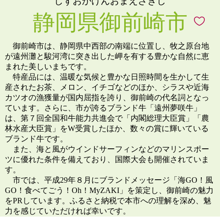
しずおかけんおまえざきし
静岡県御前崎市
御前崎市は、静岡県中西部の南端に位置し、牧之原台地
が遠州灘と駿河湾に突き出した岬を有する豊かな自然に恵
まれた美しいまちです。
特産品には、温暖な気候と豊かな日照時間を生かして生
産されたお茶、メロン、イチゴなどのほか、シラスや近海
カツオの漁獲量が国内屈指を誇り、御前崎の代名詞となっ
ています。さらに、市が誇るブランド牛「遠州夢咲牛」
は、第７回全国和牛能力共進会で「内閣総理大臣賞」「農
林水産大臣賞」をW受賞したほか、数々の賞に輝いている
ブランド牛です。
また、海と風がウインドサーフィンなどのマリンスポー
ツに優れた条件を備えており、国際大会も開催されていま
す。
市では、平成29年８月にブランドメッセージ「海GO！風
GO！食べてごう！Oh！MyZAKI」を策定し、御前崎の魅力
をPRしています。ふるさと納税で本市への理解を深め、魅
力を感じていただければ幸いです。