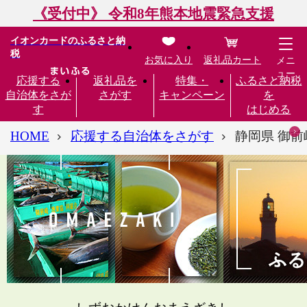
《受付中》 令和8年熊本地震緊急支援
イオンカードのふるさと納
税
お気に入り
返礼品カート
メニ
ュー
応援する
返礼品を
特集・
ふるさと納税
自治体をさが
さがす
キャンペーン
を
す
はじめる
HOME
応援する自治体をさがす
静岡県 御前