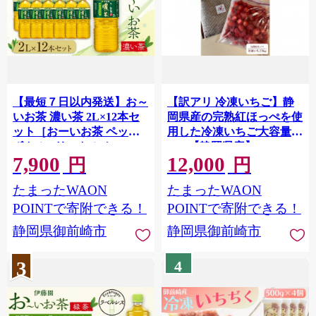
【最短７日以内発送】お～
【訳アリ 冷凍いちご】静
いお茶 濃い茶 2L×12本セ
岡県産の完熟紅ほっぺを使
ット［おーいお茶 ペット
用した冷凍いちご大容量
ボトル 2リットル ケース
3kg!【静岡県産】
7,900
12,000
箱 伊藤園 静岡］
円
円
たまったWAON
たまったWAON
POINTで寄附できる！
POINTで寄附できる！
静岡県御前崎市
静岡県御前崎市
3
4