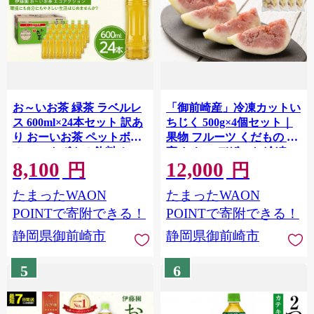
お～いお茶 緑茶 ラベルレ
「御前崎産」冷凍カットい
ス 600ml×24本セット 訳あ
ちじく 500g×4個セット｜
り おーいお茶 ペットボト
果物 フルーツ くだもの 果
ル ぺットボトル飲料 ケー
実 おやつ デザート 冷凍
8,100
12,000
ス 箱 伊藤園 静岡 カテキン
円
円
送料無料 健康 飲料 ソフト
たまったWAON
たまったWAON
ドリンク まとめ買い 常備
品 防災 お茶 静岡茶
POINTで寄附できる！
POINTで寄附できる！
静岡県御前崎市
静岡県御前崎市
5
6