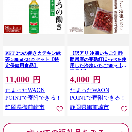
PET 2つの働きカテキン緑
【訳アリ 冷凍いちご】静
茶 500ml×24本セット【特
岡県産の完熟紅ほっぺを使
定保健用食品】
用した冷凍いちご500g【静
岡県産】
11,000
4,000
円
円
たまったWAON
たまったWAON
POINTで寄附できる！
POINTで寄附できる！
静岡県御前崎市
静岡県御前崎市