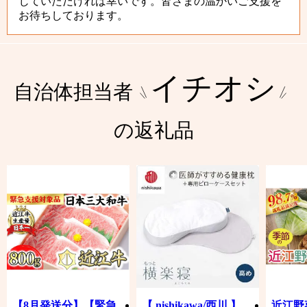
じていただければ幸いです。皆さまの温かいご支援を
お待ちしております。
イチオシ
自治体担当者
の返礼品
【8月発送分】【緊急
【 nishikawa/西川 】
近江野