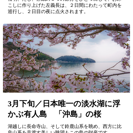
こしに作り上げた左義長は、２日間にわたって町内を
巡行し、２日目の夜に点火されます。
3月下旬／日本唯一の淡水湖に浮
かぶ有人島 「沖島」の桜
湖越しに長命寺山、そして鈴鹿山系を眺め、西方に比
良山系を見渡す美しい眺望もこの島の財産です。