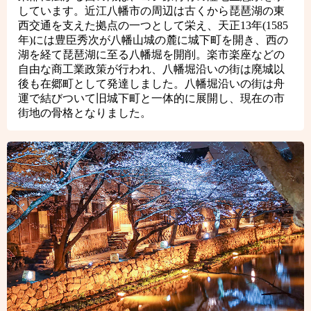
しています。近江八幡市の周辺は古くから琵琶湖の東
西交通を支えた拠点の一つとして栄え、天正13年(1585
年)には豊臣秀次が八幡山城の麓に城下町を開き、西の
湖を経て琵琶湖に至る八幡堀を開削。楽市楽座などの
自由な商工業政策が行われ、八幡堀沿いの街は廃城以
後も在郷町として発達しました。八幡堀沿いの街は舟
運で結びついて旧城下町と一体的に展開し、現在の市
街地の骨格となりました。