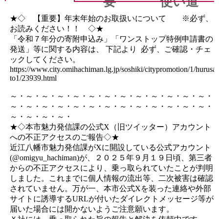
要
使い道
★◇ 【重要】年末年始のお取扱いについて ※必ず、
お読みください！！ ◇★
「令和７年分の寄附申込み」「ワンストップ特例申請書の
発送」等に関する内容は、 下記より 必ず、ご確認・チェ
ックしてください。
https://www.city.omihachiman.lg.jp/soshiki/citypromotion/1/hurusa
to1/23939.html
～・～・～・～・～・～・～・～・～・～・～・～・～・
～・～・～・～・～・～・～・～・～・～・～・～・～・
～・～・～・～・
★◇本市魅力発信課の公式X（旧ツイッター）アカウント
への不正アクセスのご報告◇★
近江八幡市魅力発信課がXに開設している公式アカウント
(@omigyu_hachiman)が、２０２５年９月１９日頃、第三者
からの不正アクセスにより、乗っ取られていたことが判明
しました。これまでに個人情報の流出等、二次被害は確認
されていません。万が一、本市公式Xを装った連絡や外部
サイトに誘導するURLが付いたダイレクトメッセージ等が
届いた場合には開かないようご注意願います。