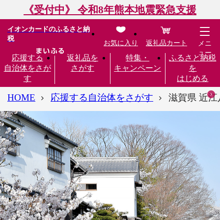
《受付中》 令和8年熊本地震緊急支援
イオンカードのふるさと納
税
お気に入り
返礼品カート
メニ
ュー
応援する
返礼品を
特集・
ふるさと納税
自治体をさが
さがす
キャンペーン
を
す
はじめる
HOME
応援する自治体をさがす
滋賀県 近江