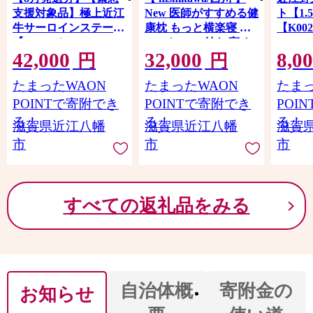
支援対象品】極上近江
New 医師がすすめる健
ト【1.
牛サーロインステーキ
康枕 もっと横楽寝 ピ
【K00
【800ｇ（ 200ｇ×4
ローケース 付き 高め
42,000
32,000
8,0
枚）】【CB03W-8m】
グレー 【P344W】
円
円
たまったWAON
たまったWAON
たまっ
POINTで寄附でき
POINTで寄附でき
POI
る！
る！
る！
滋賀県近江八幡
滋賀県近江八幡
滋賀
市
市
市
すべての返礼品をみる
自治体概
寄附金の
お知らせ