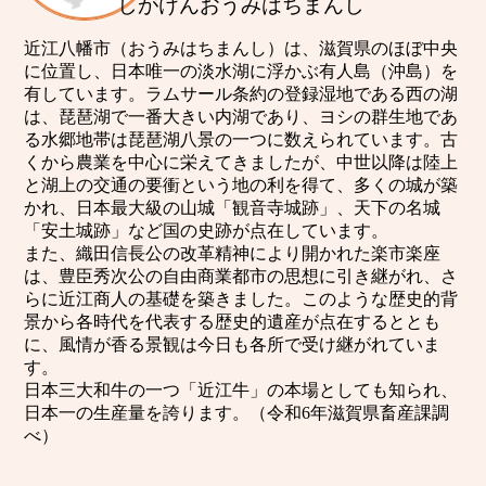
しがけんおうみはちまんし
近江八幡市（おうみはちまんし）は、滋賀県のほぼ中央
に位置し、日本唯一の淡水湖に浮かぶ有人島（沖島）を
有しています。ラムサール条約の登録湿地である西の湖
は、琵琶湖で一番大きい内湖であり、ヨシの群生地であ
る水郷地帯は琵琶湖八景の一つに数えられています。古
くから農業を中心に栄えてきましたが、中世以降は陸上
と湖上の交通の要衝という地の利を得て、多くの城が築
かれ、日本最大級の山城「観音寺城跡」、天下の名城
「安土城跡」など国の史跡が点在しています。
また、織田信長公の改革精神により開かれた楽市楽座
は、豊臣秀次公の自由商業都市の思想に引き継がれ、さ
らに近江商人の基礎を築きました。このような歴史的背
景から各時代を代表する歴史的遺産が点在するととも
に、風情が香る景観は今日も各所で受け継がれていま
す。
日本三大和牛の一つ「近江牛」の本場としても知られ、
日本一の生産量を誇ります。（令和6年滋賀県畜産課調
べ）