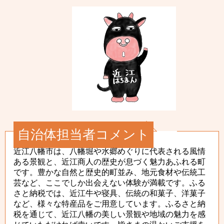
自治体担当者コメント
近江八幡市は、八幡堀や水郷めぐりに代表される風情
ある景観と、近江商人の歴史が息づく魅力あふれる町
です。豊かな自然と歴史的町並み、地元食材や伝統工
芸など、ここでしか出会えない体験が満載です。ふる
さと納税では、近江牛や寝具、伝統の和菓子、洋菓子
など、様々な特産品をご用意しています。ふるさと納
税を通じて、近江八幡の美しい景観や地域の魅力を感