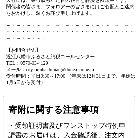
Ｘ社には、乗っ取られた旨の報告と解決を依頼中です。
関係者の皆さま、フォロアーの皆さまにはご心配とご迷惑
をおかけし、深くお詫び申し上げます。
～・～・～・～・～・～・～・～・～・～・～・～・～・
～・～・～・～・～・～・～・～・～・～・～・～・～・
～・～・～・～・
【お問合せ先】
近江八幡市ふるさと納税コールセンター
TEL：0570-03-4129
メール：city-omihachiman@dune.ocn.ne.jp
受付時間：平日9:30～17:00 （年末は12月31日まで、年始は
1月6日から受付）
寄附に関する注意事項
・受領証明書及びワンストップ特例申
請書のお届けは、入金確認後、注文内