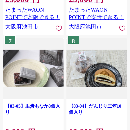
たまったWAON
たまったWAON
POINTで寄附できる！
POINTで寄附できる！
大阪府池田市
大阪府池田市
7
8
【83-05】里炭もなか8個入
【83-04】だんじり三笠10
り
個入り