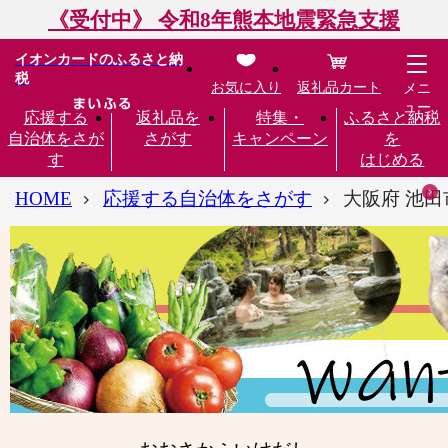
《受付中》 令和8年熊本地震緊急支援
イオンカードのふるさと納
税
お気に入り
返礼品カート
メニ
ュー
応援する
返礼品を
特集・
ふるさと納税
自治体をさが
さがす
キャンペーン
を
す
はじめる
HOME
応援する自治体をさがす
大阪府 池田