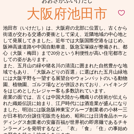
おおさかふいけだし
大阪府池田市
池田市（いけだし）は、大阪府の北部に位置し、古くから
街道が交わる交通の要衝として栄え、近隣地域の中心地と
して発展してきました。近年では大阪国際空港をはじめ、
阪神高速道路や中国自動車道、阪急宝塚線が整備され、都
心（大阪・梅田）まで20分という利便性が高い住宅都市と
しての姿があります。
また、五月山の緑や猪名川の清流に囲まれた自然豊かな地
域でもあり、「大阪みどりの百選」に選ばれた五月山緑地
には大阪平野を一望する展望台やウォンバットのいる動物
園、植物園、ゴルフ場などが併設されており、ハイキング
をはじめとしたレジャー客も多数訪れています。
産業の面では、古くは中国大陸から機織りの技術が伝えら
れた織姫伝説に始まり、江戸時代には酒造業が盛んになり
ました。明治には阪急阪神東宝グループ創業者の小林一三
が日本初の分譲住宅販売を始め、昭和には日清食品ホール
ディングス創業者の安藤百福が世界初の即席麺であるチキ
ンラーメンを発明するなど、「衣」「食」「住」の事始め