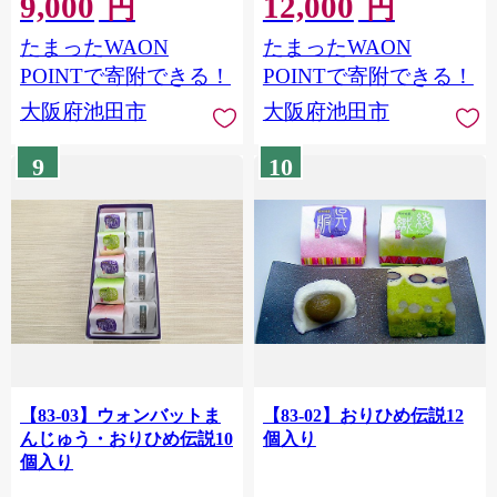
9,000
12,000
円
円
たまったWAON
たまったWAON
POINTで寄附できる！
POINTで寄附できる！
大阪府池田市
大阪府池田市
9
10
【83-03】ウォンバットま
【83-02】おりひめ伝説12
んじゅう・おりひめ伝説10
個入り
個入り