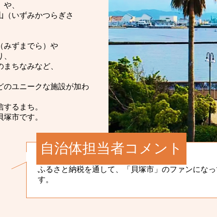
」や、
山（いずみかつらぎさ
（みずまでら）や
り、
のまちなみなど、
どのユニークな施設が加わ
信するまち。
貝塚市です。
自治体担当者コメント
ふるさと納税を通して、「貝塚市」のファンになっ
す。