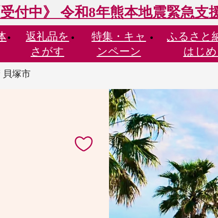
受付中》 令和8年熊本地震緊急支
体
返礼品を
特集・
キャ
ふるさと
さがす
ンペーン
はじめ
 貝塚市