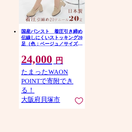
国産パンスト 着圧引き締め
伝線しにくいストッキング20
足（色：ベージュ／サイズ：
M-L）
24,000
円
たまったWAON
POINTで寄附でき
る！
大阪府貝塚市