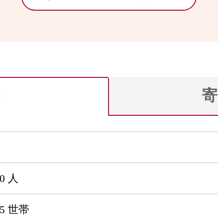
寄
20 人
55 世帯