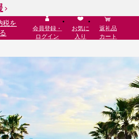
援
納税を
会員登録・
お気に
返礼品
る
ログイン
入り
カート