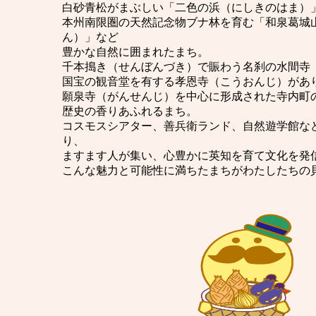
白砂青松がまぶしい「二色の浜（にしきのはま）
本州南限圏の天然記念物ブナ林を育む「和泉葛城
ん）」など
豊かな自然に囲まれたまち。
千本搗き（せんぼんづき）で賑わう名刹の水間寺
国宝の観音堂を有する孝恩寺（こうおんじ）があ
願泉寺（がんせんじ）を中心に形成された寺内町
歴史の香りあふれるまち。
コスモスシアター、善兵衛ランド、自然遊学館な
り、
ますます人が集い、心豊かに英知を育て文化を発
こんな魅力と可能性に満ちたまちがわたしたちの