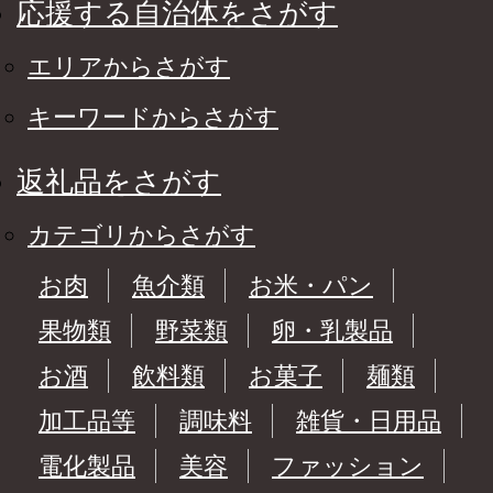
応援する自治体をさがす
エリアからさがす
キーワードからさがす
返礼品をさがす
カテゴリからさがす
お肉
魚介類
お米・パン
果物類
野菜類
卵・乳製品
お酒
飲料類
お菓子
麺類
加工品等
調味料
雑貨・日用品
電化製品
美容
ファッション