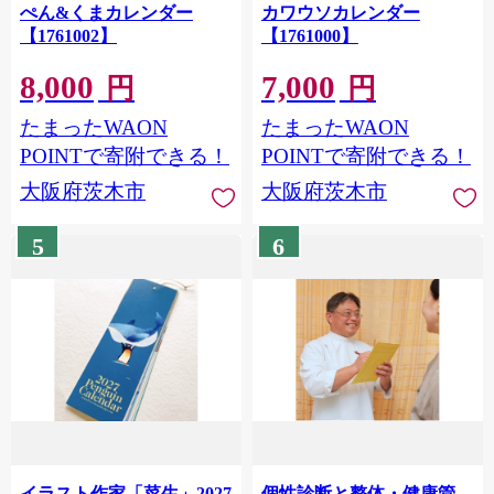
ぺん&くまカレンダー
カワウソカレンダー
【1761002】
【1761000】
8,000
7,000
円
円
たまったWAON
たまったWAON
POINTで寄附できる！
POINTで寄附できる！
大阪府茨木市
大阪府茨木市
5
6
イラスト作家「菜生」2027
個性診断と整体・健康管