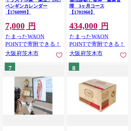
ペンギンカレンダー
理 3ヶ月コース
【1760999】
【1701960】
7,000
434,000
円
円
たまったWAON
たまったWAON
POINTで寄附できる！
POINTで寄附できる！
大阪府茨木市
大阪府茨木市
7
8