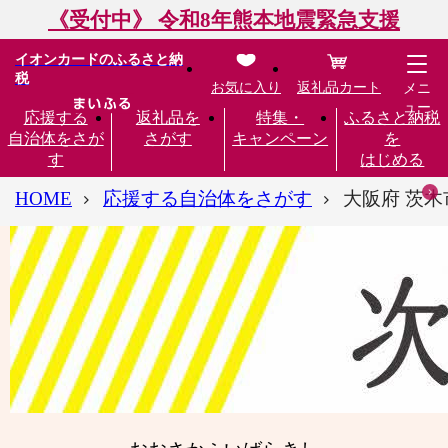
《受付中》 令和8年熊本地震緊急支援
イオンカードのふるさと納
税
お気に入り
返礼品カート
メニ
ュー
応援する
返礼品を
特集・
ふるさと納税
自治体をさが
さがす
キャンペーン
を
す
はじめる
HOME
応援する自治体をさがす
大阪府 茨木