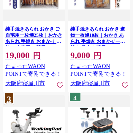
純手焼きあられ おかき ご
純手焼きあられ おかき 進
自宅用一枚焼25枚｜おかき
物一枚焼10枚｜おかき あ
あられ 手焼き おまかせ 袋
られ 手焼き おまかせ一枚
物 ご自宅用 お菓子 [1522]
焼き 袋物 お菓子 [1521]
19,000
9,000
円
円
たまったWAON
たまったWAON
POINTで寄附できる！
POINTで寄附できる！
大阪府寝屋川市
大阪府寝屋川市
3
4