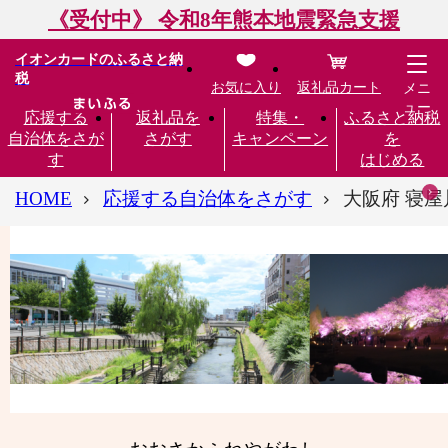
《受付中》 令和8年熊本地震緊急支援
イオンカードのふるさと納
税
お気に入り
返礼品カート
メニ
ュー
応援する
返礼品を
特集・
ふるさと納税
自治体をさが
さがす
キャンペーン
を
す
はじめる
HOME
応援する自治体をさがす
大阪府 寝屋