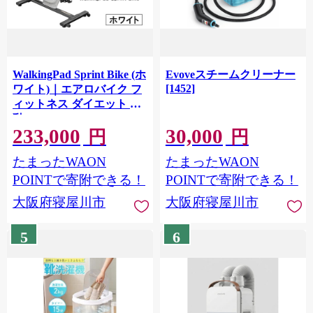
WalkingPad Sprint Bike (ホ
Evoveスチームクリーナー
[1452]
ワイト)｜エアロバイク フ
ィットネス ダイエット 運
動 [1458]
233,000
30,000
円
円
たまったWAON
たまったWAON
POINTで寄附できる！
POINTで寄附できる！
大阪府寝屋川市
大阪府寝屋川市
5
6