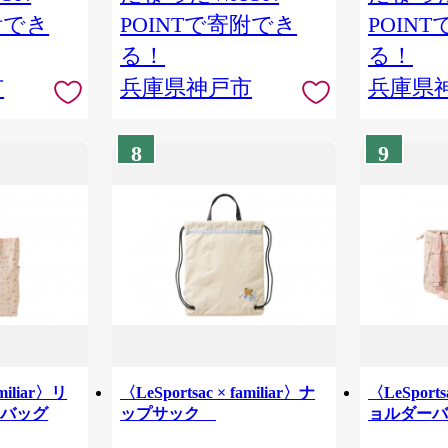
附でき
POINTで寄附でき
POIN
る！
る！
市
兵庫県神戸市
兵庫県
8
9
amiliar〉リ
〈LeSportsac × familiar〉ナ
〈LeSports
トバッグ
ップサック
ョルダーバ