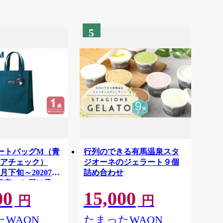
5
r トートバッグM（青
行列のできる有馬温泉スタ
アチェック）
ジオーネのジェラート９個
2月下旬～20207年
詰め合わせ
目安にお届け予
00
15,000
円
円
WAON
たまったWAON