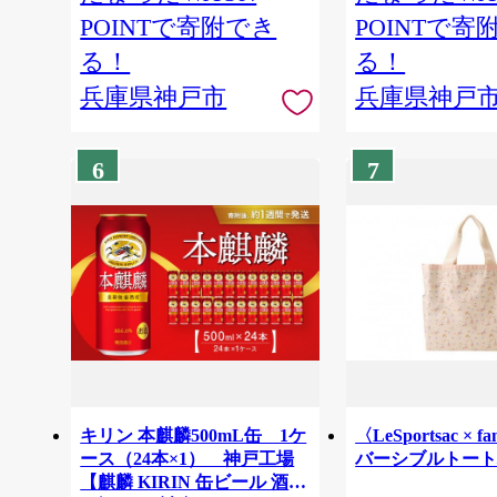
14】
POINTで寄附でき
POINTで寄
る！
る！
兵庫県神戸市
兵庫県神戸
6
7
キリン 本麒麟500mL缶 1ケ
〈LeSportsac × f
ース（24本×1） 神戸工場
バーシブルトー
【麒麟 KIRIN 缶ビール 酒