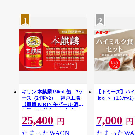
1
2
キリン 本麒麟350mL缶 2ケ
【トミーズ】ハ
ース（24本×2） 神戸工場
セット（1.5斤×2
【麒麟 KIRIN 缶ビール 酒
お酒 さけ 詰合せ 48本 本キ
25,400
7,000
リン アルコール お取り寄せ
円
円
人気 おすすめ アウトドア
BBQ キャンプ 兵庫県D1208-
たまったWAON
たまったWA