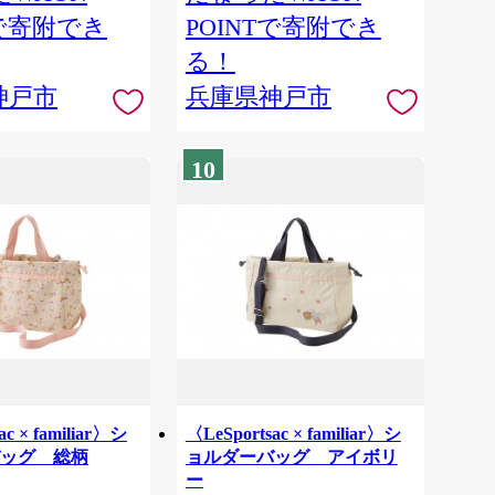
Tで寄附でき
POINTで寄附でき
る！
神戸市
兵庫県神戸市
10
ac × familiar〉シ
〈LeSportsac × familiar〉シ
ッグ 総柄
ョルダーバッグ アイボリ
ー