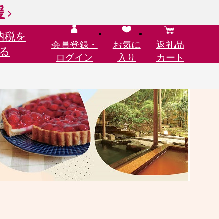
援
納税を
会員登録・
お気に
返礼品
る
ログイン
入り
カート