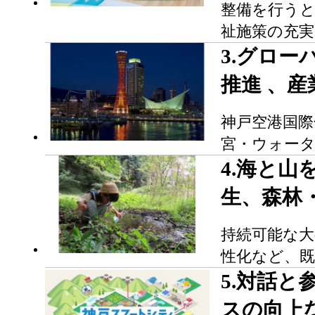
整備を行う
祉施策の充
3.グロ
推進 、
神戸空港国
宮・ウォー
4.海と
生、森林
持続可能な
性化など、
5.対話
スの向上