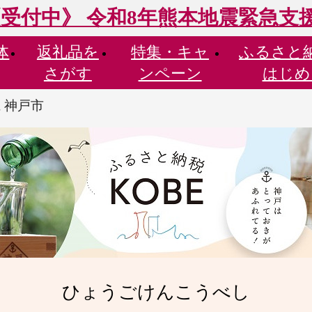
受付中》 令和8年熊本地震緊急支
体
返礼品を
特集・
キャ
ふるさと
さがす
ンペーン
はじめ
 神戸市
ひょうごけんこうべし