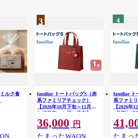
3
4
イミルク食
familiar トートバッグS（赤
familia
）
系ファミリアチェック）
系ファミリ
【2026年10月下旬～11月下
【2026年1
旬頃目安にお届け予定】●
1月下旬頃
36,000
41,0
定】●
円
ON
たまったWAON
たまった