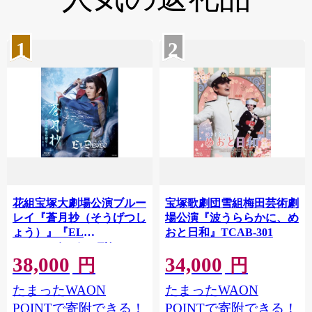
1
2
花組宝塚大劇場公演ブルー
宝塚歌劇団雪組梅田芸術劇
レイ『蒼月抄（そうげつし
場公演『波うららかに、め
ょう）』『EL
おと日和』TCAB-301
DESEO（エル・デセー
38,000
34,000
オ）』TCAB-296
円
円
たまったWAON
たまったWAON
POINTで寄附できる！
POINTで寄附できる！