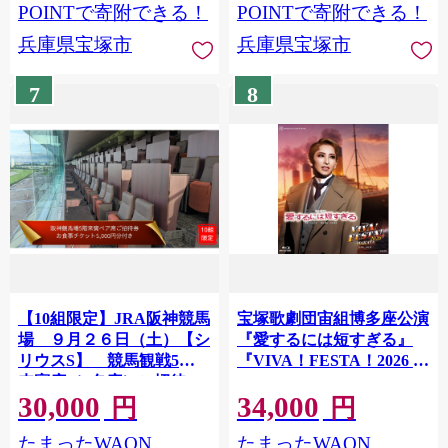
POINTで寄附できる！
POINTで寄附できる！
兵庫県宝塚市
兵庫県宝塚市
7
8
【10組限定】JRA阪神競馬
宝塚歌劇団宙組博多座公演
場 ９月２６日（土）【シ
『愛するには短すぎる』
リウスS】 競馬観戦5階
『VIVA！FESTA！2026 in
来賓席（2名席）ご招待
HAKATA』 TCAB-300
30,000
34,000
（お食事チケット付き・ド
円
円
レスコードあり）
たまったWAON
たまったWAON