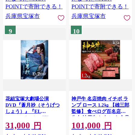
POINTで寄附できる！
POINTで寄附できる！
兵庫県宝塚市
兵庫県宝塚市
9
10
花組宝塚大劇場公演
神戸牛 名店焼肉 イチボ ラ
DVD『蒼月抄（そうげつ
ンプ ロース 1.2㎏ 【雄三郎
しょう）』『EL
監修】 食べログ百名店
DESEO（エル・デセー
牛肉 神戸牛 お肉 にく 食品
31,000
101,000
オ）』TCAD-622
兵庫産 人気 おすすめ 送料
円
円
無料 ギフト