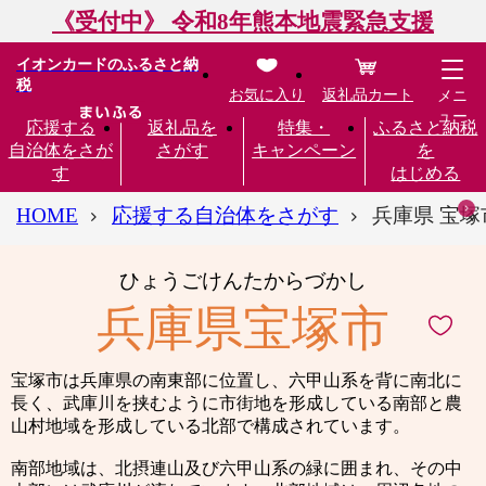
《受付中》 令和8年熊本地震緊急支援
イオンカードのふるさと納
税
お気に入り
返礼品カート
メニ
ュー
応援する
返礼品を
特集・
ふるさと納税
自治体をさが
さがす
キャンペーン
を
す
はじめる
HOME
応援する自治体をさがす
兵庫県 宝塚
ひょうごけんたからづかし
兵庫県宝塚市
宝塚市は兵庫県の南東部に位置し、六甲山系を背に南北に
長く、武庫川を挟むように市街地を形成している南部と農
山村地域を形成している北部で構成されています。
南部地域は、北摂連山及び六甲山系の緑に囲まれ、その中