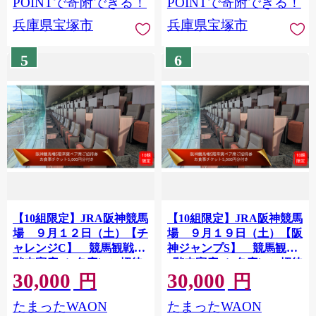
POINTで寄附できる！
POINTで寄附できる！
兵庫県宝塚市
兵庫県宝塚市
5
6
【10組限定】JRA阪神競馬
【10組限定】JRA阪神競馬
場 ９月１２日（土）【チ
場 ９月１９日（土）【阪
ャレンジC】 競馬観戦5
神ジャンプS】 競馬観戦
階来賓席（2名席）ご招待
5階来賓席（2名席）ご招待
30,000
30,000
（お食事チケット付き・ド
（お食事チケット付き・ド
円
円
レスコードあり）
レスコードあり）
たまったWAON
たまったWAON