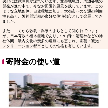
央部には武庫川が流れています。北部地域は、周辺各地の
開発が進む中で、今なお田園的風景を残しています。この
ような立地条件、自然環境に加え、大都市への交通の利便
性も高く、阪神間近郊の良好な住宅都市として発展してき
ました。
また、古くから歌劇・温泉のまちとして知られています
が、日本有数の植木産地であり、中山寺・清荒神などの神
社仏閣、畿内文化の幾多の遺跡にも恵まれ、園芸・観光・
レクリエーション都市としての性格も有しています。
寄附金の使い道