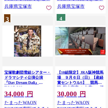
兵庫県宝塚市
兵庫県宝塚市
3
4
宝塚歌劇団雪組シアター・
【10組限定】JRA阪神競馬
ドラマシティ公演公演
場 ９月６日（日）【産経
『Day Dream Dali』
賞セントウルS】 競馬観
TCAB-302
戦5階来賓席（2名席）ご招
34,000
30,000
待（お食事チケット付き・
円
円
ドレスコードあり）
たまったWAON
たまったWAON