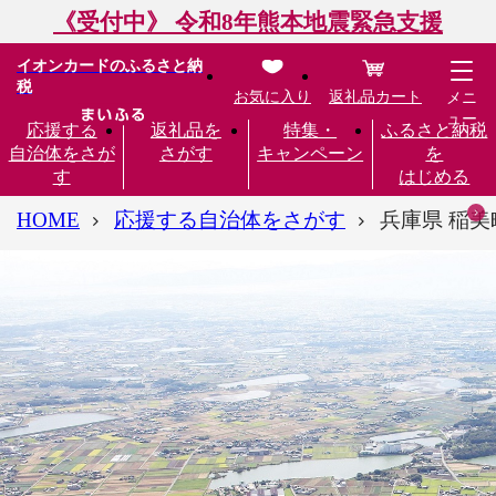
《受付中》 令和8年熊本地震緊急支援
イオンカードのふるさと納
税
お気に入り
返礼品カート
メニ
ュー
応援する
返礼品を
特集・
ふるさと納税
自治体をさが
さがす
キャンペーン
を
す
はじめる
HOME
応援する自治体をさがす
兵庫県 稲美