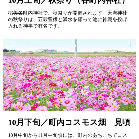
10月上旬／秋祭り（各町内神社）
稲美各町内神社で、秋祭りが開催されます。天満神社
の秋祭りは、五穀豊穣と満水を願って池に神輿を投げ
入れる神事で有名です。
10月下旬／町内コスモス畑 見頃
10月中旬から11月中旬頃には、町内のあちこちでコス