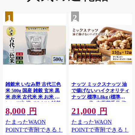
1
2
雑穀米 いなみ野 古代三色
ナッツ ミックスナッツ 油
米 500g 国産 雑穀 玄米 黒
で揚げないハイクオリティ
米 赤米 古代米 米 お米 ブ
ナッツ 標準1.8kg (標準
レンド米 混ぜるだけ 雑穀
150g×12袋) 有馬芳香堂 塩
8,000
21,000
ごはん 健康 兵庫県産 兵庫
味 アーモンド カシューナ
円
円
兵庫県 稲美町
ッツ くるみ 化学調味料無
たまったWAON
たまったWAON
添加 ノンフライ うす塩 お
やつ お菓子 おかし おつま
POINTで寄附できる！
POINTで寄附できる！
み 兵庫県 兵庫 稲美町