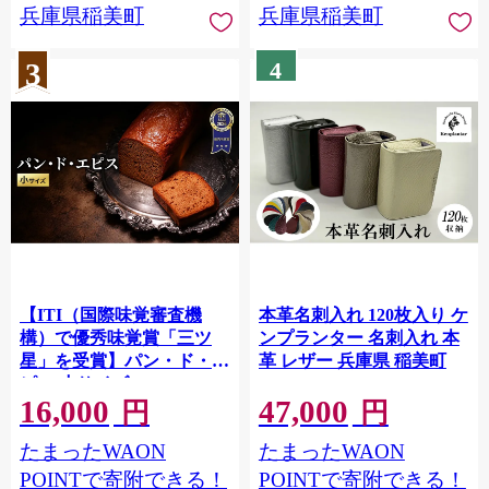
兵庫県稲美町
兵庫県稲美町
3
4
【ITI（国際味覚審査機
本革名刺入れ 120枚入り ケ
構）で優秀味覚賞「三ツ
ンプランター 名刺入れ 本
星」を受賞】パン・ド・エ
革 レザー 兵庫県 稲美町
ピス 小サイズ
16,000
47,000
円
円
たまったWAON
たまったWAON
POINTで寄附できる！
POINTで寄附できる！