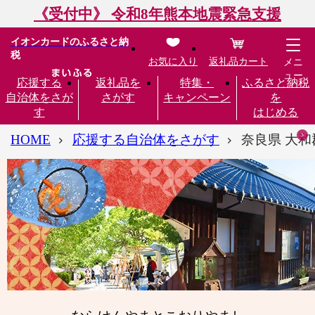
《受付中》 令和8年熊本地震緊急支援
イオンカードのふるさと納
税
お気に入り
返礼品カート
メニ
ュー
応援する
返礼品を
特集・
ふるさと納税
自治体をさが
さがす
キャンペーン
を
す
はじめる
HOME
応援する自治体をさがす
奈良県 大和