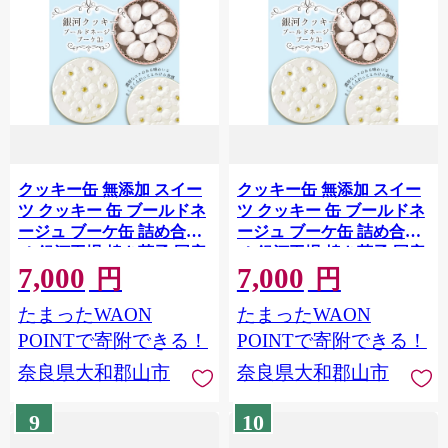
クッキー缶 無添加 スイー
クッキー缶 無添加 スイー
ツ クッキー 缶 ブールドネ
ツ クッキー 缶 ブールドネ
ージュ ブーケ缶 詰め合わ
ージュ ブーケ缶 詰め合わ
せ 銀河工場 焼き菓子 国産
せ 銀河工場 焼き菓子 国産
7,000
7,000
バター お菓子 おしゃれ 可
バター お菓子 おしゃれ 可
円
円
愛い ご褒美 奈良県 大和郡
愛い ご褒美 奈良県 大和郡
たまったWAON
たまったWAON
山市 (ベビーブルー)
山市 (ベビーピンク)
[№5990-4341]1049
[№5990-4340]1049
POINTで寄附できる！
POINTで寄附できる！
奈良県大和郡山市
奈良県大和郡山市
9
10