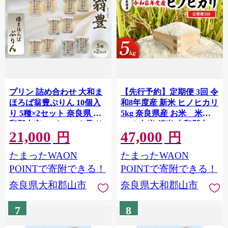
プリン 詰め合わせ 大和ま
【先行予約】定期便 3回 令
ほろば翁豊ぷりん 10個入
和8年度産 新米 ヒノヒカリ
り 5種×2セット 奈良県 大
5kg 奈良県産 お米 米
和郡山市 スイーツ お取り
コメ 白米 精米 大和郡山
21,000
47,000
[№5990-1017]
寄せ ギフト 贈り物 洋菓子
円
円
プレゼント お祝い デザー
たまったWAON
たまったWAON
ト ぷりん [№5990-1018]
POINTで寄附できる！
POINTで寄附できる！
奈良県大和郡山市
奈良県大和郡山市
7
8