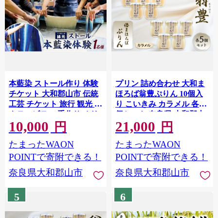
本藍染 ストール作り 体験
プリン 詰め合わせ 大和ま
チケット 大和郡山市 伝統
ほろば翁豊ぷりん 10個入
工芸 チケット 旅行 観光 ア
り こいきみ カラメル 各5
クティビティ 手作り オリ
個セット 奈良県 大和郡山
10,000
21,000
ジナル ファッション レデ
市 スイーツ お取り寄せ ギ
円
円
ィース メンズ ギフト 思い
フト 贈り物 洋菓子 プレゼ
たまったWAON
たまったWAON
出[№5990-1063]
ント お祝い デザート ぷり
ん [№5990-1019]
POINTで寄附できる！
POINTで寄附できる！
奈良県大和郡山市
奈良県大和郡山市
5
6