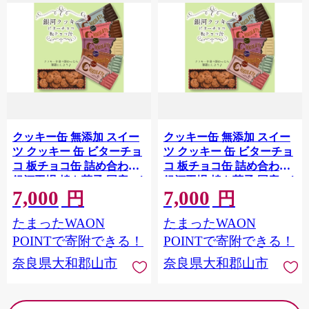
クッキー缶 無添加 スイー
クッキー缶 無添加 スイー
ツ クッキー 缶 ビターチョ
ツ クッキー 缶 ビターチョ
コ 板チョコ缶 詰め合わせ
コ 板チョコ缶 詰め合わせ
銀河工場 焼き菓子 国産 バ
銀河工場 焼き菓子 国産 バ
7,000
7,000
ター お菓子 おしゃれ 可愛
ター お菓子 おしゃれ 可愛
円
円
い ご褒美 奈良県 大和郡山
い ご褒美 奈良県 大和郡山
たまったWAON
たまったWAON
市 (ルビー) [№5990-
市 (ミント) [№5990-
4339]1048
4338]1048
POINTで寄附できる！
POINTで寄附できる！
奈良県大和郡山市
奈良県大和郡山市