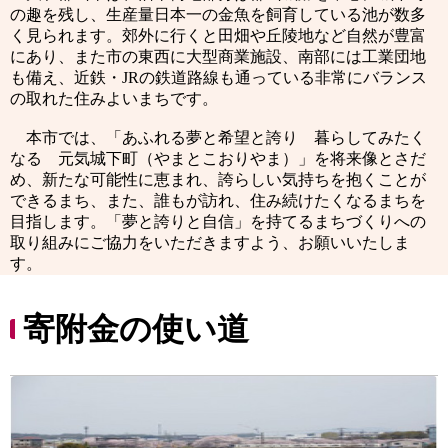
の趣を残し、生産量日本一の金魚を飼育している池が数多
く見られます。郊外に行くと田畑や丘陵地など自然が豊富
にあり、また市の東西に大型商業施設、南部には工業団地
も備え、近鉄・JRの鉄道路線も通っている非常にバランス
の取れた住みよいまちです。
本市では、「あふれる夢と希望と誇り 暮らしてみたく
なる 元気城下町（やまとこおりやま）」を将来像とさだ
め、新たな可能性に恵まれ、誇らしい気持ちを抱くことが
できるまち、また、誰もが訪れ、住み続けたくなるまちを
目指します。「夢と誇りと自信」を持てるまちづくりへの
取り組みにご協力をいただきますよう、お願いいたしま
す。
寄附金の使い道