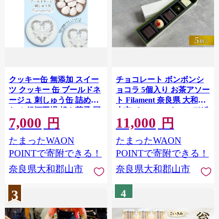
クッキー缶 無添加 スイー
チョコレート ボンボンシ
ツ クッキー 缶 ブールドネ
ョコラ 5個入り お茶アソー
ージュ 刺しゅう缶 詰め合
ト Filament 奈良県 大和郡
わせ 銀河工場 焼き菓子 国
山市 チョコ スイーツ デザ
7,000
11,000
産 バター お菓子 手土産 お
ート お茶 抹茶 ほうじ茶 玄
円
円
しゃれ 可愛い ご褒美 贈り
米茶 和紅茶 煎茶 プレゼン
たまったWAON
たまったWAON
物 奈良県 大和郡山市
ト 菓子 洋菓子 お取り寄せ
[№5990-1053]
冷蔵 送料無料[№5990-
POINTで寄附できる！
POINTで寄附できる！
1064]
奈良県大和郡山市
奈良県大和郡山市
3
4