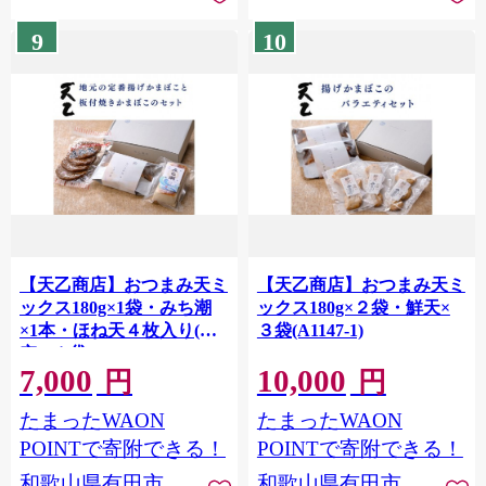
9
10
【天乙商店】おつまみ天ミ
【天乙商店】おつまみ天ミ
ックス180g×1袋・みち潮
ックス180g×２袋・鮮天×
×1本・ほね天４枚入り(真
３袋(A1147-1)
空)×１袋(A1148-1)
7,000
10,000
円
円
たまったWAON
たまったWAON
POINTで寄附できる！
POINTで寄附できる！
和歌山県有田市
和歌山県有田市