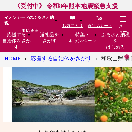
《受付中》 令和8年熊本地震緊急支援
イオンカードのふるさと納
税
お気に入り
返礼品カート
メニ
ュー
応援する
返礼品を
特集・
ふるさと納税
自治体をさが
さがす
キャンペーン
を
す
はじめる
HOME
応援する自治体をさがす
和歌山県 有