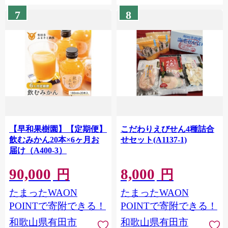
7
8
【早和果樹園】【定期便】
こだわりえびせん4種詰合
飲むみかん20本×6ヶ月お
せセット(A1137-1)
届け（A400-3）
90,000
8,000
円
円
たまったWAON
たまったWAON
POINTで寄附できる！
POINTで寄附できる！
和歌山県有田市
和歌山県有田市