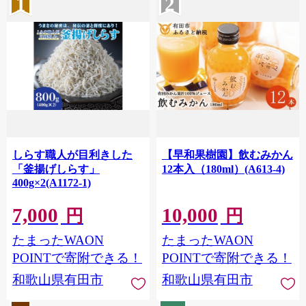
1
2
しらす職人が目利きした
【早和果樹園】飲むみかん
「釜揚げしらす」
12本入（180ml）(A613-4)
400g×2(A1172-1)
7,000
10,000
円
円
たまったWAON
たまったWAON
POINTで寄附できる！
POINTで寄附できる！
和歌山県有田市
和歌山県有田市