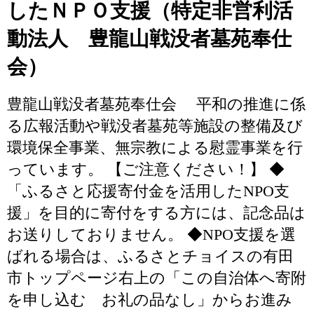
したＮＰＯ支援（特定非営利活
動法人 豊龍山戦没者墓苑奉仕
会）
豊龍山戦没者墓苑奉仕会 平和の推進に係
る広報活動や戦没者墓苑等施設の整備及び
環境保全事業、無宗教による慰霊事業を行
っています。 【ご注意ください！】 ◆
「ふるさと応援寄付金を活用したNPO支
援」を目的に寄付をする方には、記念品は
お送りしておりません。 ◆NPO支援を選
ばれる場合は、ふるさとチョイスの有田
市トップページ右上の「この自治体へ寄附
を申し込む お礼の品なし」からお進み