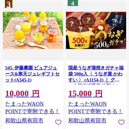
3
4
545. 伊藤農園 ピュアジュ
国産うなぎ蒲焼きガチャ福
ース&寒天ジュレギフトセ
袋 500g入〈 うなぎ屋 かわ
ット(A545-1)
すい 〉 (A1154-1) ｜ グル
メ大賞連続受賞 特製タレ
10,000
15,000
付 送料無料 高評価 人気 ギ
円
円
フト 贈り物 お歳暮 御歳暮
たまったWAON
たまったWAON
丑の日 お中元 特産品 和歌
山県 有田市
POINTで寄附できる！
POINTで寄附できる！
和歌山県有田市
和歌山県有田市