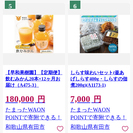
5
6
【早和果樹園】【定期便】
しらす味わいセット(釜あ
飲むみかん20本×12ヶ月お
げしらす400g・しらすの佃
届け（A475-3）
煮200g)(A1173-1)
180,000
7,000
円
円
たまったWAON
たまったWAON
POINTで寄附できる！
POINTで寄附できる！
和歌山県有田市
和歌山県有田市