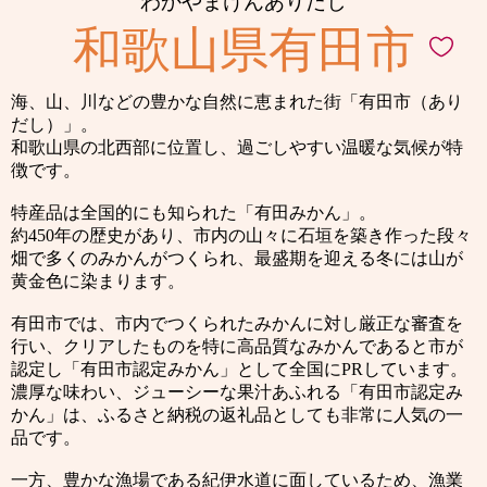
わかやまけんありだし
和歌山県有田市
海、山、川などの豊かな自然に恵まれた街「有田市（あり
だし）」。
和歌山県の北西部に位置し、過ごしやすい温暖な気候が特
徴です。
特産品は全国的にも知られた「有田みかん」。
約450年の歴史があり、市内の山々に石垣を築き作った段々
畑で多くのみかんがつくられ、最盛期を迎える冬には山が
黄金色に染まります。
有田市では、市内でつくられたみかんに対し厳正な審査を
行い、クリアしたものを特に高品質なみかんであると市が
認定し「有田市認定みかん」として全国にPRしています。
濃厚な味わい、ジューシーな果汁あふれる「有田市認定み
かん」は、ふるさと納税の返礼品としても非常に人気の一
品です。
一方、豊かな漁場である紀伊水道に面しているため、漁業