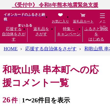
《受付中》 令和8年熊本地震緊急支援
イオンカードのふるさと納
税
お気に入り
返礼品カート
メニ
ュー
応援する
返礼品を
特集・
ふるさと納税
自治体をさが
さがす
キャンペーン
を
す
はじめる
HOME
応援する自治体をさがす
和歌山県 串
和歌山県 串本町への応
援コメント一覧
26
件
1〜26件目を表示