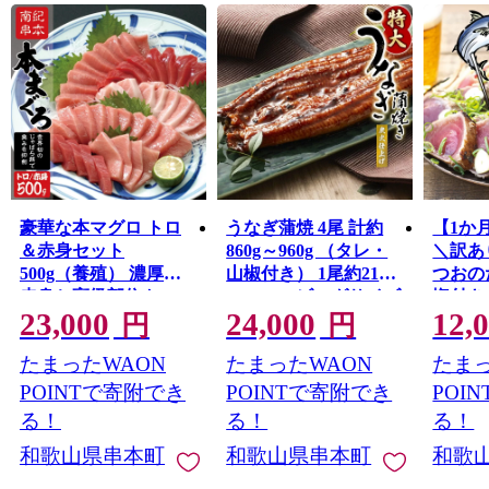
豪華な本マグロ トロ
うなぎ蒲焼 4尾 計約
【1か
＆赤身セット
860g～960g （タレ・
＼訳あ
500g（養殖） 濃厚な
山椒付き） 1尾約215g
つおのた
赤身と高級部位トロの
～240gのビッグサイズ
塩付き) / 増量 訳
23,000
24,000
12,
鮪好きにはたまらない
鰻 うなぎ うなぎの蒲
鰹 カ
円
円
セット 高級 クロマグ
焼 炭火焼き 炭火 中国
オのた
たまったWAON
たまったWAON
たまっ
ロ まぐろ マグロ 鮪 中
産
き 丼 
トロ 赤身 柵 サク マグ
POINTで寄附でき
POINTで寄附でき
POI
ロ中トロ 豪華
る！
る！
る！
和歌山県串本町
和歌山県串本町
和歌