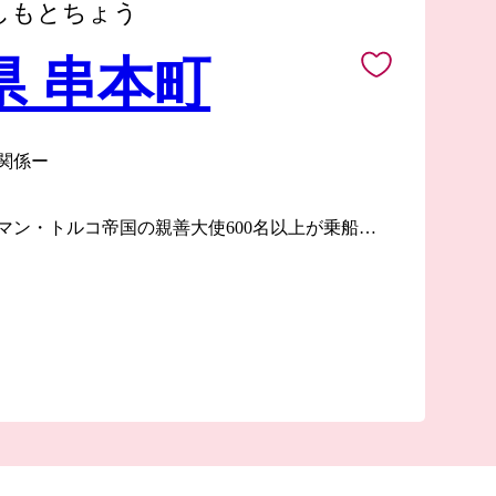
しもとちょう
県 串本町
関係ー
マン・トルコ帝国の親善大使600名以上が乗船し
のため串本町沖で座礁するという事故がありまし
模の海難事故として知られています。
のが串本の大島の住民でした。
動により、翌年には生存した69名が帰国すること
われていた当時、