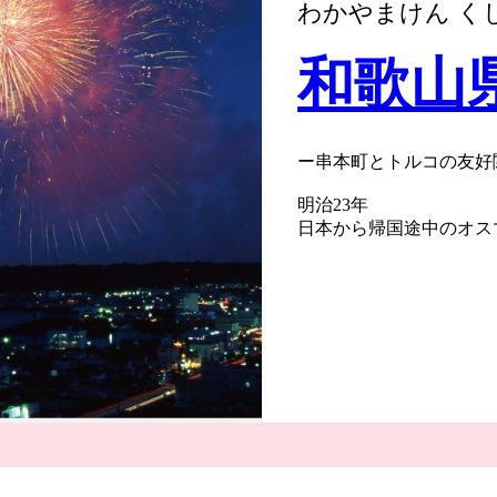
わかやまけん く
和歌山
ー串本町とトルコの友好
明治23年
日本から帰国途中のオス
ていた船、
エルトゥールル号が台風
た。
この事故は日本で最大規
事故の際に救助を行った
住民たちの懸命な救助活
が出来ました。
昭和60年
イラン・イラク戦争が行