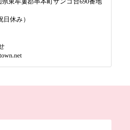
和歌山県東牟婁郡串本町サンゴ台690番地
土日祝日休み）
せ
town.net