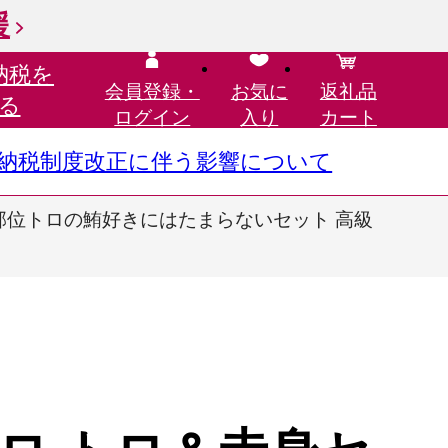
援
納税を
会員登録・
お気に
返礼品
る
ログイン
入り
カート
さと納税制度改正に伴う影響について
級部位トロの鮪好きにはたまらないセット 高級