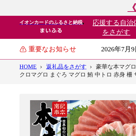
《
応援する
自治
イオンカードのふるさと納税
をさがす
重要なお知らせ
2026年7月
HOME
返礼品をさがす
豪華な本マグロ
クロマグロ まぐろ マグロ 鮪 中トロ 赤身 柵