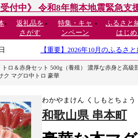
受付中》 令和8年熊本地震緊急支
体
返礼品を
特集・
キャ
ふるさと
さがす
ンペーン
はじめ
9日
【重要】2026年10月のふる
 トロ＆赤身セット 500g（養殖） 濃厚な赤身と高
 サク マグロ中トロ 豪華
わかやまけん くしもとちょう
和歌山県 串本町