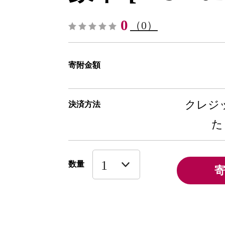
0
（0）
寄附金額
クレジッ
決済方法
た
数量