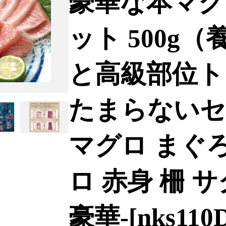
豪華な本マグ
ット 500g
と高級部位ト
たまらないセ
マグロ まぐろ
ロ 赤身 柵 
豪華-[nks110