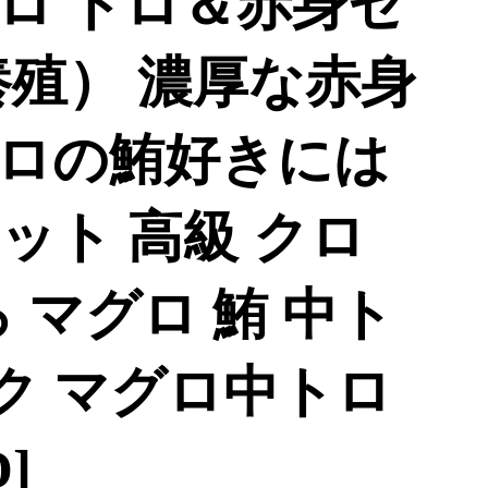
ロ トロ＆赤身セ
（養殖） 濃厚な赤身
ロの鮪好きには
ット 高級 クロ
 マグロ 鮪 中ト
サク マグロ中トロ
D]