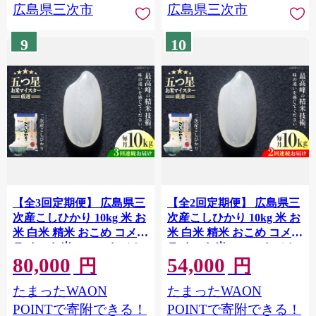
広島県三次市
広島県三次市
せ 銘柄米 三次市コシヒカ
リ 定期便 五つ星 お米マイ
9
10
スター 2025年産 令和7年産
三次市 / 食協株式会社
[APDK008]
【全3回定期便】 広島県三
【全2回定期便】 広島県三
次産こしひかり 10kg 米 お
次産こしひかり 10kg 米 お
米 白米 精米 おこめ コメ
米 白米 精米 おこめ コメ
ライス お米10kg こしひか
ライス お米10kg こしひか
80,000
54,000
り コシヒカリ ごはん ご飯
り コシヒカリ ごはん ご飯
円
円
米10kg 広島米 ブランド米
米10kg 広島米 ブランド米
たまったWAON
たまったWAON
広島コシヒカリ 米定期便
広島コシヒカリ 米定期便
5kg袋 コシヒカリ米 国産
5kg袋 コシヒカリ米 国産
POINTで寄附できる！
POINTで寄附できる！