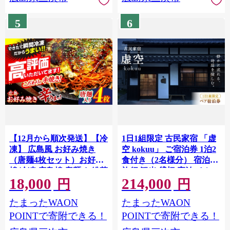
温めるだけ 簡単調理 時短
置き レンジ 温めるだけ 簡
B級グルメ ご当地 広島の
単調理 時短 B級グルメ ご
5
6
味 惣菜 麺類 食事 夕食 三
当地 広島の味 惣菜 麺類 三
次市/お好み焼 いまちゃん
次市/お好み焼 いまちゃん
[APAK002-12]
[APAK001-12]
【12月から順次発送】【冷
1日1組限定 古民家宿 「虚
凍】 広島風 お好み焼き
空 kokuu」 ご宿泊券 1泊2
（唐麺4枚セット）お好み
食付き（2名様分） 宿泊券
焼 冷凍 広島焼 唐麺 お総菜
旅行 観光 貸切 宿泊 チケッ
18,000
214,000
おかず 送料無料 広島 お取
ト 宿 民宿 古民家 お出かけ
円
円
り寄せ グルメ 夜食 おやつ
食事付き 1泊2食付き 休暇
たまったWAON
たまったWAON
軽食 夜ごはん 晩ごはん 仕
ホテル 自然 ペア 二人 三次
送り ストック 買い置き レ
市 / 卑弥呼蔵虚空
POINTで寄附できる！
POINTで寄附できる！
[APDI002]
ンジ 温めるだけ 簡単調理