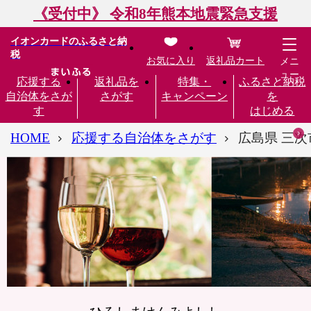
《受付中》 令和8年熊本地震緊急支援
イオンカードのふるさと納
税
お気に入り
返礼品カート
メニ
ュー
応援する
返礼品を
特集・
ふるさと納税
自治体をさが
さがす
キャンペーン
を
す
はじめる
HOME
応援する自治体をさがす
広島県 三次