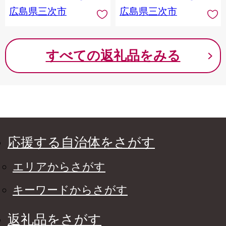
米 おすすめ 人気 お取り寄
米 おすすめ 人気 お取り寄
広島県三次市
広島県三次市
せ 銘柄米 三次市コシヒカ
せ 銘柄米 三次市コシヒカ
リ 定期便 五つ星 お米マイ
リ 定期便 五つ星 お米マイ
スター 2025年産 令和7年産
スター 2025年産 令和7年産
三次市 / 食協株式会社
三次市 / 食協株式会社
すべての返礼品をみる
[APDK007]
[APDK006]
応援する自治体をさがす
エリアからさがす
キーワードからさがす
返礼品をさがす