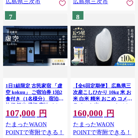
広島県三次市
広島県三次市
時短 B級グルメ ご当地 広
島の味 惣菜 麺類 三次市 /
7
8
お好み焼 いまちゃん
[APAK013-12]
1日1組限定 古民家宿 「虚
【全6回定期便】 広島県三
空 kokuu」 ご宿泊券 1泊2
次産こしひかり 10kg 米 お
食付き（1名様分） 宿泊券
米 白米 精米 おこめ コメ
旅行 観光 貸切 宿泊 チケッ
ライス お米10kg こしひか
107,000
160,000
ト 宿 民宿 古民家 お出かけ
り コシヒカリ ごはん ご飯
円
円
食事付き 1泊2食付き 休暇
米10kg 広島米 ブランド米
たまったWAON
たまったWAON
ホテル 自然 一人旅 三次市
広島コシヒカリ 米定期便
/ 卑弥呼蔵虚空 [APDI001]
5kg袋 コシヒカリ米 国産
POINTで寄附できる！
POINTで寄附できる！
米 おすすめ 人気 お取り寄