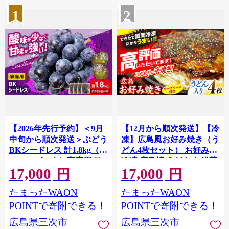
1
2
【2026年先行予約】＜9月
【12月から順次発送】【冷
中旬から順次発送＞ぶどう
凍】広島風お好み焼き（う
BKシードレス 計1.8kg（約
どん4枚セット） お好み焼
450g×4パック）家庭用 粒
冷凍 広島焼 うどん お総菜
17,000
17,000
入り ブドウ 種なし 種無し
おかず 送料無料 広島県 お
円
円
訳あり 粒 小房 パック 美味
取り寄せ グルメ ソース味
たまったWAON
たまったWAON
しい 巨峰 ベリーA ご褒美
昼食 お昼ごはん 夜食 おや
濃厚 コク甘 甘い フルーツ
つ 軽食 夜ごはん 晩ごはん
POINTで寄附できる！
POINTで寄附できる！
果物 果実 家族 大容量 広島
仕送り ストック 冷凍食品
広島県三次市
広島県三次市
三次 産地直送 農薬低減 安
買い置き レンジ 温めるだ