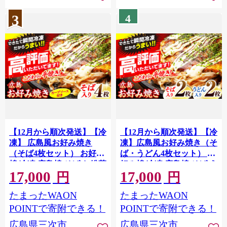
心 広島ブランド 認証 特別
け 簡単調理 時短 B級グル
3
4
栽培 農家 農業体験 旬の味
メ ご当地 広島の味 惣菜 三
覚 三次市 / 辰巳農園
次市/お好み焼 いまちゃん
[APCR002]
[APAK003-12]
【12月から順次発送】【冷
【12月から順次発送】【冷
凍】 広島風お好み焼き
凍】広島風お好み焼き（そ
（そば4枚セット） お好み
ば・うどん4枚セット） お
焼 冷凍 広島焼 そば お総菜
好み焼 冷凍 広島焼 そば う
17,000
17,000
おかず 送料無料 広島県 お
どん お総菜 おかず 送料無
円
円
取り寄せ グルメ ソース味
料 広島県 お取り寄せ グル
たまったWAON
たまったWAON
昼食 お昼ごはん 夜食 軽食
メ ソース味 昼食 お昼ごは
夜ごはん 晩ごはん 仕送り
ん 夜食 軽食 夜ごはん 晩ご
POINTで寄附できる！
POINTで寄附できる！
ストック 買い置き レンジ
はん 仕送り ストック 買い
広島県三次市
広島県三次市