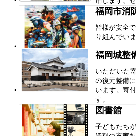
用します。
福岡市消
皆様が安全
り組んでい
福岡城整
いただいた寄
の復元整備に
います。寄
す。
図書館
子どもたち
資料の充実