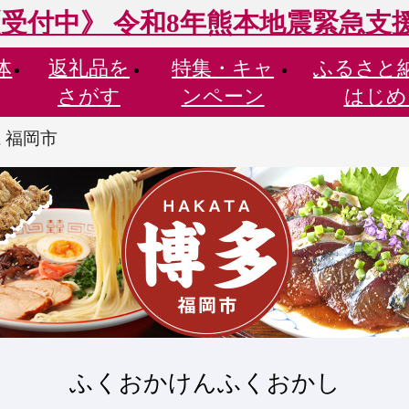
受付中》 令和8年熊本地震緊急支
体
返礼品を
特集・
キャ
ふるさと
さがす
ンペーン
はじめ
 福岡市
ふくおかけんふくおかし