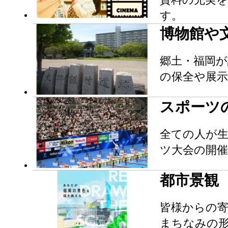
す。
博物館や
郷土・福岡が
の保全や展
スポーツ
全ての人が
ツ大会の開
都市景観
皆様からの
まちなみの