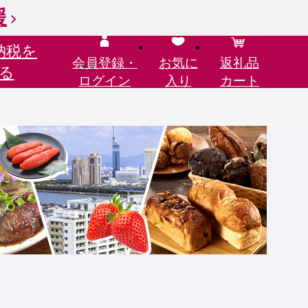
援
納税を
会員登録・
お気に
返礼品
る
ログイン
入り
カート