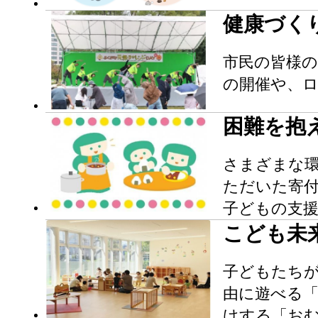
健康づく
市民の皆様の
の開催や、
困難を抱
さまざまな
ただいた寄
子どもの支
こども未
子どもたち
由に遊べる
けする「お