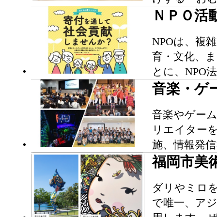
ＮＰＯ活
NPOは、複
育・文化、
とに、NPO
音楽・ゲ
音楽やゲー
リエイター
施、情報発
福岡市美
ダリやミロ
で唯一、アジ