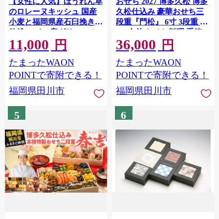
【女性に人気】ほうれん草
おせち 2027 博多久松 博多
のロレーヌキッシュ 国産
久松仕込み 豪華おせち三
小麦と福岡県産石臼挽き全
段重『門松』 6寸 3段重 2
粒粉 スイス産グリエール
～3人前 おせち料理 重箱
11,000
36,000
チーズ使用 冷凍 ホール ビ
お正月 冷凍おせち 縁起物
円
円
スケット生地 福岡県 福岡
祝箸付 福岡 お節 オセチ
たまったWAON
たまったWAON
九州 グルメ お取り寄せ ※
oseti osechi お祝い 迎春お
沖縄・離島は配送不可
せち 本格おせち おせち予
POINTで寄附できる！
POINTで寄附できる！
約 年末 年始 お取り寄せ 新
福岡県田川市
福岡県田川市
春 贅沢おせち こだわりお
せち 惣菜 老舗おせち ふる
5
6
さと納税おせち 御節 お節
料理 正月 調理不要 おせち
料理2027 冷凍