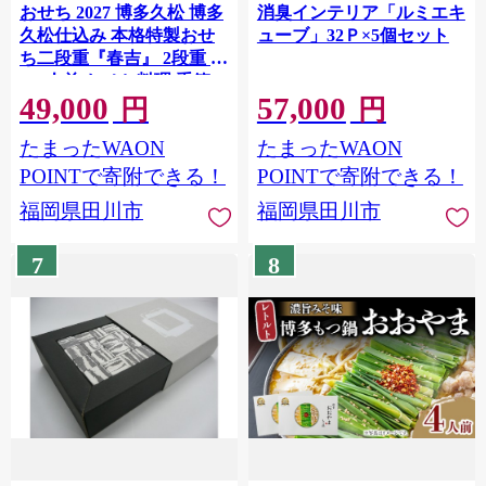
おせち 2027 博多久松 博多
消臭インテリア「ルミエキ
久松仕込み 本格特製おせ
ューブ」32Ｐ×5個セット
ち二段重『春吉』 2段重 3
～4人前 おせち料理 重箱
49,000
57,000
お正月 冷凍おせち 縁起物
円
円
祝箸付 福岡 お節 オセチ
たまったWAON
たまったWAON
oseti osechi お祝い 迎春お
せち 本格おせち おせち予
POINTで寄附できる！
POINTで寄附できる！
約 年末 年始 お取り寄せ 新
福岡県田川市
福岡県田川市
春 贅沢おせち こだわりお
せち 惣菜 老舗おせち ふる
7
8
さと納税おせち 御節 お節
料理 正月 調理不要 おせち
料理2027 冷凍