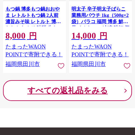
もつ鍋 博多もつ鍋おおや
明太子 辛子明太子ばらこ
ま レトルトもつ鍋 2人前
業務用パウチ 1kg（500g×2
濃旨みそ味 レトルト 博多
袋）バラコ 福岡 博多 鮮鼓
おおやま みそ 味噌 牛もつ
堂 めんたいこ 冷凍 時短 便
8,000
14,000
常温保存 牛小腸 福岡土産
利 使いやすい ご飯のお供
円
円
お取り寄せ グルメ 惣菜 お
パスタ おにぎり お取り寄
たまったWAON
たまったWAON
かず 詰め合わせ メール便
せ グルメ ギフト 業務用 具
（ポスト投函）
材
POINTで寄附できる！
POINTで寄附できる！
福岡県田川市
福岡県田川市
すべての返礼品をみる