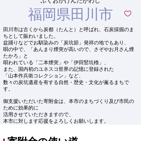
ふくおかけんたがわし
福岡県田川市
田川市は古くから炭都（たんと）と呼ばれ、石炭採掘のま
ちとして賑わいました。
盆踊りなどでお馴染みの「炭坑節」発祥の地でもあり、
唄の中で、「あんまり煙突が高いので、さぞやお月さん煙
たかろ」と
唄われている「二本煙突」や「伊田竪坑櫓」、
また、国内初のユネスコ世界の記憶に登録された
「山本作兵衛コレクション」など、
数々の炭坑遺産を有する自然・歴史・文化が薫るまちで
す。
御支援いただいた寄附金は、本市のまちづくり及び市民の
ために効果的に
活用させていただきますので、
本市に対します応援をよろしくお願いします。