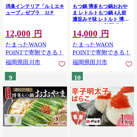
消臭インテリア「ルミエキ
もつ鍋 博多もつ鍋おおや
ューブ」ゼブラ 32Ｐ
ま レトルトもつ鍋 4人前
濃旨みそ味 レトルト 博多
おおやま みそ 味噌 牛もつ
12,000
14,000
常温保存 牛小腸 福岡土産
円
円
お取り寄せ グルメ 惣菜 お
たまったWAON
たまったWAON
かず 詰め合わせ
POINTで寄附できる！
POINTで寄附できる！
福岡県田川市
福岡県田川市
9
10