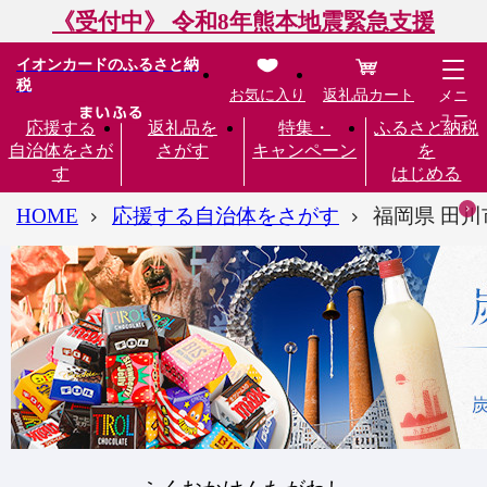
《受付中》 令和8年熊本地震緊急支援
イオンカードのふるさと納
税
お気に入り
返礼品カート
メニ
ュー
応援する
返礼品を
特集・
ふるさと納税
自治体をさが
さがす
キャンペーン
を
す
はじめる
HOME
応援する自治体をさがす
福岡県 田川