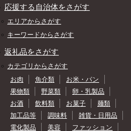
応援する自治体をさがす
エリアからさがす
キーワードからさがす
返礼品をさがす
カテゴリからさがす
お肉
魚介類
お米・パン
果物類
野菜類
卵・乳製品
お酒
飲料類
お菓子
麺類
加工品等
調味料
雑貨・日用品
電化製品
美容
ファッション