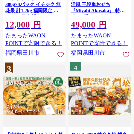
300g×4パック イチジク 無
洋風 三段重おせち
花果 計1.2kg 福岡限定 フ
『Miyabi Akasaka』 特大8
ルーツ 果物 博多とよみつ
寸 3段重 4～5人前 おせち
12,000
49,000
ひめ 九州 福岡 ジューシー
料理 重箱 お正月 冷凍おせ
円
円
糖度 スムージー フレッシ
ち 縁起物 祝箸付 福岡 お節
たまったWAON
たまったWAON
ュ 福岡県産 【2026年7月下
オセチ oseti osechi お祝い
旬以降順次発送予定】
迎春おせち 本格おせち お
POINTで寄附できる！
POINTで寄附できる！
ichijiku toyomitsuhime 先行
せち予約 年末 年始 お取り
福岡県田川市
福岡県田川市
受付 旬 いちぢく くだもの
寄せ 新春 贅沢おせち こだ
国産 先行予約 期間限定 限
わりおせち 惣菜 老舗おせ
3
4
定 果実 ギフト プレゼント
ち ふるさと納税おせち 御
贈呈 冷蔵 甘い デザート お
節 お節料理 正月 おせち料
土産
理2027