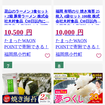
花山のラーメン 3食セット
福岡 有明のり 焼き海苔 25
× 2箱 豚骨ラーメン 株式会
枚入 4袋セット 100枚 株式
社木村食品《30日以内に出
会社木村食品《30日以内に
荷予定(土日祝除く)》福岡
出荷予定(土日祝除く)》福
10,500
10,000
県 小竹町 ラーメン 豚骨 と
岡県 小竹町 有明のり 有明
円
円
んこつ らーめん 麺 スープ
海 焼き海苔 海苔 包装 おむ
たまったWAON
たまったWAON
付き
すび 風味 うま味
POINTで寄附できる！
POINTで寄附できる！
福岡県小竹町
福岡県小竹町
7
8