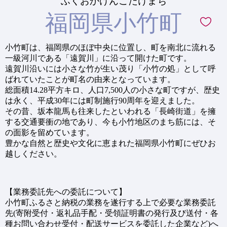
ふくおかけんこたけまち
福岡県小竹町
小竹町は、福岡県のほぼ中央に位置し、町を南北に流れる
一級河川である「遠賀川」に沿って開けた町です。
遠賀川沿いには小さな竹が生い茂り「小竹の処」として呼
ばれていたことが町名の由来となっています。
総面積14.28平方キロ、人口7,500人の小さな町ですが、歴史
は永く、平成30年には町制施行90周年を迎えました。
その昔、坂本龍馬も往来したといわれる「長崎街道」を擁
する交通要衝の地であり、今も小竹地区のまち筋には、そ
の面影を留めています。
豊かな自然と歴史や文化に恵まれた福岡県小竹町にぜひお
越しください。
【業務委託先への委託について】
小竹町ふるさと納税の業務を遂行する上で必要な業務委託
先(寄附受付・返礼品手配・受領証明書の発行及び送付・各
種お問い合わせ受付・配送サービスを委託した企業など)へ