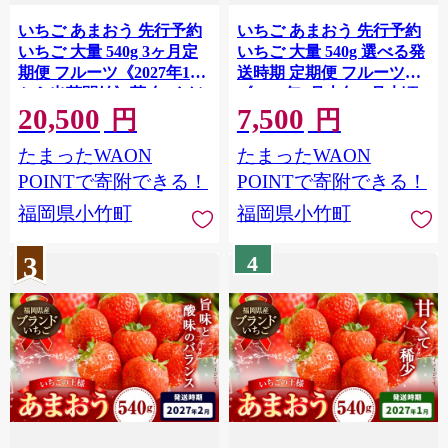
いちご あまおう 先行予約
いちご あまおう 先行予約
いちご 大量 540g 3ヶ月定
いちご 大量 540g 選べる発
期便 フルーツ《2027年1月
送時期 定期便 フルーツ
から出荷開始》苺 旬 くだ
《2027年3月上旬-3月末頃
20,500
7,500
もの 果物 福岡県 小竹町
出荷》苺 旬 くだもの 果物
円
円
福岡県 小竹町
たまったWAON
たまったWAON
POINTで寄附できる！
POINTで寄附できる！
福岡県小竹町
福岡県小竹町
3
4