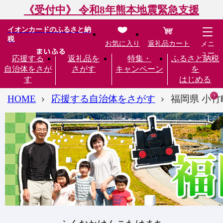
《受付中》 令和8年熊本地震緊急支援
イオンカードのふるさと納
税
お気に入り
返礼品カート
メニ
ュー
応援する
返礼品を
特集・
ふるさと納税
自治体をさが
さがす
キャンペーン
を
す
はじめる
HOME
応援する自治体をさがす
福岡県 小竹