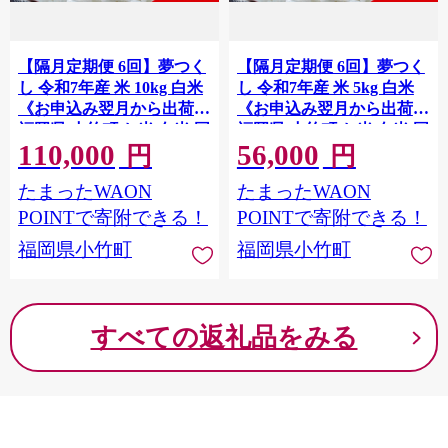
【隔月定期便 6回】夢つく
【隔月定期便 6回】夢つく
し 令和7年産 米 10kg 白米
し 令和7年産 米 5kg 白米
《お申込み翌月から出荷》
《お申込み翌月から出荷》
福岡県 小竹町 お米 白米 国
福岡県 小竹町 お米 白米 国
110,000
56,000
産
産
円
円
たまったWAON
たまったWAON
POINTで寄附できる！
POINTで寄附できる！
福岡県小竹町
福岡県小竹町
すべての返礼品をみる