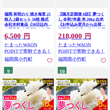
福岡 有明のり 焼き海苔 25
【隔月定期便 6回】夢つく
枚入 2袋セット 50枚 株式
し 令和7年産 米 20kg 白米
会社木村食品《30日以内に
《お申込み翌月から出荷》
出荷予定(土日祝除く)》福
福岡県 小竹町 お米 白米 国
6,500
218,000
岡県 小竹町 有明のり 有明
産
円
円
海 焼き海苔 海苔 包装 おむ
たまったWAON
たまったWAON
すび 風味 うま味
POINTで寄附できる！
POINTで寄附できる！
福岡県小竹町
福岡県小竹町
9
10