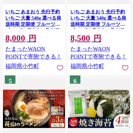
いちご あまおう 先行予約
いちご あまおう 先行予約
いちご 大量 540g 選べる発
いちご 大量 540g 選べる発
送時期 定期便 フルーツ
送時期 定期便 フルーツ
《2027年2月上旬-2月末頃
《2027年1月上旬-1月末頃
8,000
8,500
出荷》苺 旬 くだもの 果物
出荷》苺 旬 くだもの 果物
円
円
福岡県 小竹町
福岡県 小竹町
たまったWAON
たまったWAON
POINTで寄附できる！
POINTで寄附できる！
福岡県小竹町
福岡県小竹町
5
6