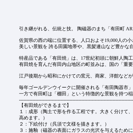
引き継がれる、伝統と技。 陶磁器のまち「有田町 ARI
佐賀県の西の端に位置する、人口およそ19,000人の
美しい景観を 誇る田園地帯や、黒髪連山など豊かな
特産品である「有田焼」は、17世紀初頭に朝鮮人陶工
有田焼を育んだ有田内山地区の町並みは、国の「重要
江戸後期から昭和にかけての窯元、商家、洋館などが
毎年ゴールデンウイークに開催される「有田陶器市」
一方で有田町は「棚田」という特徴的な景観を持つ稲
----------------------------------------------------------------------------
【有田焼ができるまで】
１：成形（陶土で形を作る工程です。大きく分けて、
高めます。）
２：下絵付け（呉須で文様を描きます。）
３：施釉（磁器の表面にガラスの光沢を与えるために