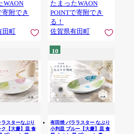
WAON
たまったWAON
Tで寄附でき
POINTで寄附でき
る！
有田町
佐賀県有田町
10
ララスターなぶり
有田焼 バララスター なぶり
ンク【大慶】皿 食
小判皿 ブルー【大慶】皿 食