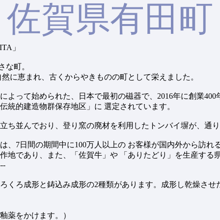
佐賀県有田町
TA」
小さな町。
自然に恵まれ、古くからやきものの町として栄えました。
によって始められた、日本で最初の磁器で、2016年に創業40
伝統的建造物群保存地区」に 選定されています。
立ち並んでおり、登り窯の廃材を利用したトンバイ塀が、通り
は、7日間の期間中に100万人以上の お客様が国内外から訪れ
作地であり、また、「佐賀牛」や 「ありたどり」を生産する
---
ろくろ成形と鋳込み成形の2種類があります。成形し乾燥させた
釉薬をかけます。）