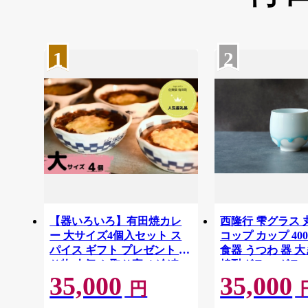
1
2
【器いろいろ】有田焼カレ
西隆行 雫グラス 
ー 大サイズ4個入セット ス
コップ カップ 40
パイス ギフト プレゼント 贈
食器 うつわ 器 
り物 人気 お取り寄せ 冷凍
焼酎グラス グラス
35,000
35,000
器 食器 al021
仕事 手づくり 手
円
ギフト 贈答 グラ
雫 35000円 3.5万円