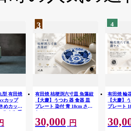
3
4
丸型 有田焼
有田焼 桔梗渕六寸皿 魚藻紋
有田焼 輪
0ccカップ
【大慶】うつわ 器 食器 皿
【大慶】う
大きめカップ
プレート 染付 青 18cm さか
プレート 18c
 ろくろ 手
な ci095
30,000
30,0
作り 作家
円
円
ス しずく
 ce003