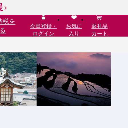
援
納税を
会員登録・
お気に
返礼品
る
ログイン
入り
カート