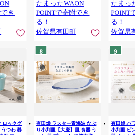
ON
たまったWAON
たまった
附でき
POINTで寄附でき
POIN
る！
る！
町
佐賀県有田町
佐賀県
8
9
紋 ロックグ
有田焼 ラスター青海波 なぶ
有田焼 バ
 うつわ 器
り小判皿【大慶】皿 食器 う
小判皿 ピ