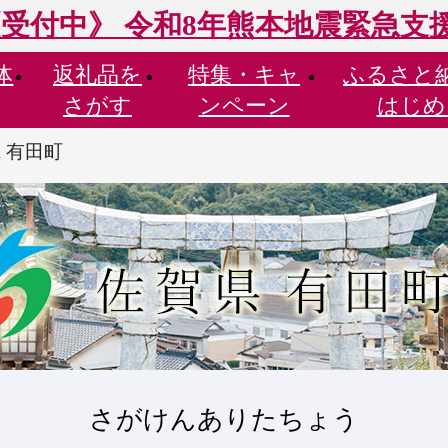
受付中》 令和8年熊本地震緊急支
体
返礼品を
特集・
キャ
ふるさと
さがす
ンペーン
はじめ
 有田町
さがけんありたちょう