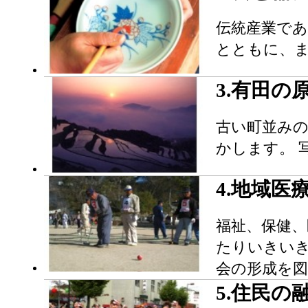
伝統産業で
とともに、
3.有田
古い町並み
かします。 
4.地域
福祉、保健
たりいきい
会の形成を
5.住民