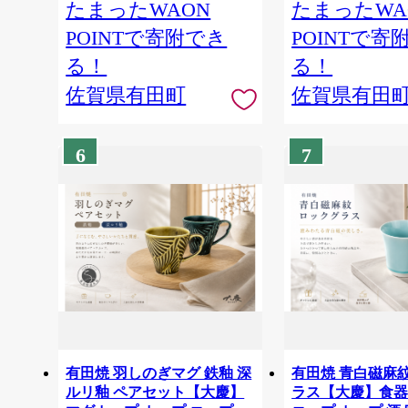
たまったWAON
たまったWA
POINTで寄附でき
POINTで寄
る！
る！
佐賀県有田町
佐賀県有田
6
7
有田焼 羽しのぎマグ 鉄釉 深
有田焼 青白磁麻
ルリ釉 ペアセット【大慶】
ラス【大慶】食器