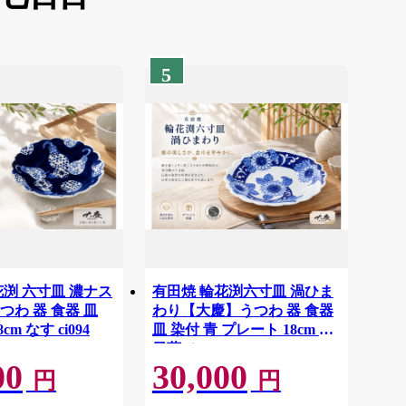
5
花渕 六寸皿 濃ナス
有田焼 輪花渕六寸皿 渦ひま
つわ 器 食器 皿
わり【大慶】うつわ 器 食器
m なす ci094
皿 染付 青 プレート 18cm 向
日葵 ci093
00
30,000
円
円