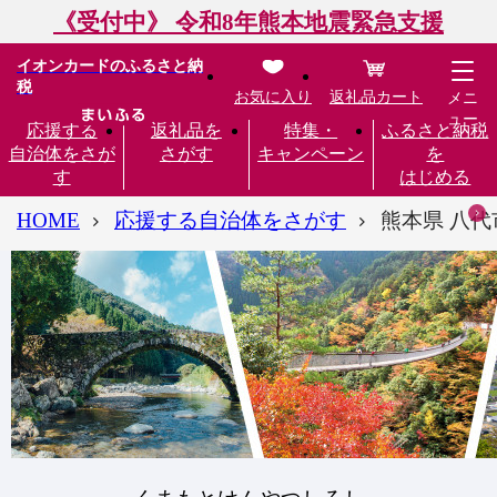
《受付中》 令和8年熊本地震緊急支援
イオンカードのふるさと納
税
お気に入り
返礼品カート
メニ
ュー
応援する
返礼品を
特集・
ふるさと納税
自治体をさが
さがす
キャンペーン
を
す
はじめる
HOME
応援する自治体をさがす
熊本県 八代