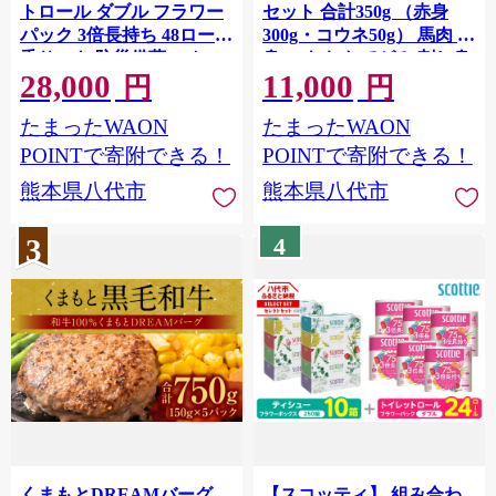
トロール ダブル フラワー
セット 合計350g （赤身
パック 3倍長持ち 48ロール
300g・コウネ50g） 馬肉 赤
香りつき 防災備蓄 ストッ
身 コウネ たてがみ 刺し身
28,000
11,000
ク 備蓄 新生活 防災 消耗品
刺身 新鮮 ヘルシー おつま
円
円
生活用品 日用消耗品 日用
み 晩酌 贈り物 真空パック
たまったWAON
たまったWAON
品 トイレットペーパー
ブロック 冷凍 熊本県 八代
【順次発送】
市
POINTで寄附できる！
POINTで寄附できる！
熊本県八代市
熊本県八代市
3
4
くまもとDREAMバーグ
【スコッティ】 組み合わ