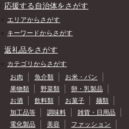
応援する自治体をさがす
エリアからさがす
キーワードからさがす
返礼品をさがす
カテゴリからさがす
お肉
魚介類
お米・パン
果物類
野菜類
卵・乳製品
お酒
飲料類
お菓子
麺類
加工品等
調味料
雑貨・日用品
電化製品
美容
ファッション