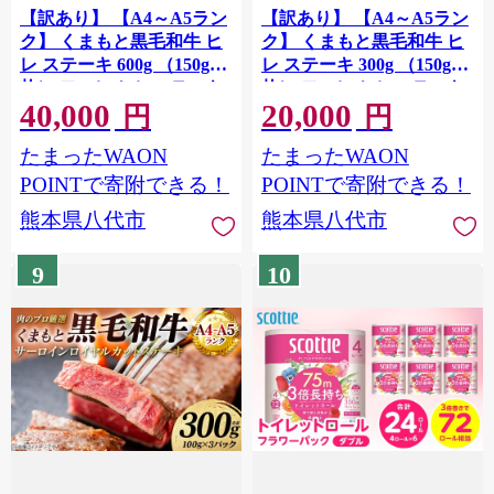
【訳あり】 【A4～A5ラン
【訳あり】 【A4～A5ラン
ク】 くまもと黒毛和牛 ヒ
ク】 くまもと黒毛和牛 ヒ
レ ステーキ 600g （150g×4
レ ステーキ 300g （150g×2
枚） フィレ ヒレステーキ
枚） フィレ ヒレステーキ
40,000
20,000
フィレステーキ 和牛ステ
フィレステーキ 和牛ステ
円
円
ーキ 牛肉 お肉 黒毛和牛 冷
ーキ 牛肉 お肉 黒毛和牛 冷
たまったWAON
たまったWAON
凍 小分け 焼肉 BBQ おか
凍 小分け 焼肉 BBQ おか
ず 熊本県 八代市
ず 熊本県 八代市
POINTで寄附できる！
POINTで寄附できる！
熊本県八代市
熊本県八代市
9
10