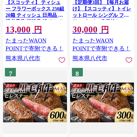
【スコッティ】 ティシュ
【定期便3回】【毎月お届
ー フラワーボックス 250組
け】【スコッティ】トイレ
20箱 ティッシュ 日用品 生
ットロール シングル フラ
活必需品 消耗品 紙 まとめ
ワーパック 3倍長持ち 16ロ
13,000
30,000
買い 備蓄 防災備蓄 デザイ
ール 合計48ロール 香りつ
円
円
ンボックス ストック 新生
き 日用品 生活必需品 消耗
たまったWAON
たまったWAON
活 防災 生活用品 日用消耗
品 紙 まとめ買い ストック
品 箱ティッシュ
備蓄 トイレットペーパー
POINTで寄附できる！
POINTで寄附できる！
長持ち 防災備蓄 新生活 防
熊本県八代市
熊本県八代市
災 生活用品 日用消耗品
7
8