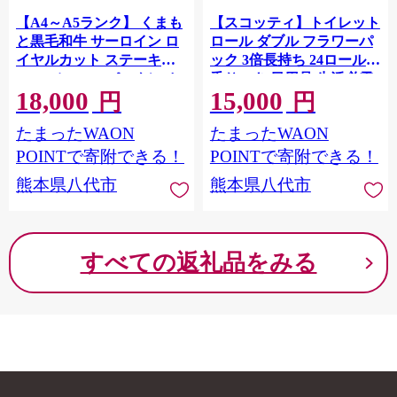
【A4～A5ランク】 くまも
【スコッティ】トイレット
と黒毛和牛 サーロイン ロ
ロール ダブル フラワーパ
イヤルカット ステーキ
ック 3倍長持ち 24ロール
300g （100g×3パック） カ
香りつき 日用品 生活必需
18,000
15,000
ットステーキ 和牛ステー
品 消耗品 紙 まとめ買い ス
円
円
キ 牛肉 お肉 サーロイン 黒
トック 備蓄 トイレットペ
たまったWAON
たまったWAON
毛和牛 冷凍 小分け 焼肉
ーパー 長持ち 防災備蓄 新
BBQ おかず ギフト 熊本県
生活 防災 生活用品 日用消
POINTで寄附できる！
POINTで寄附できる！
八代市
耗品 【順次発送】
熊本県八代市
熊本県八代市
すべての返礼品をみる