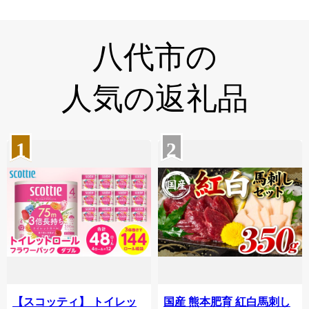
八代市の
人気の返礼品
1
2
【スコッティ】 トイレッ
国産 熊本肥育 紅白馬刺し