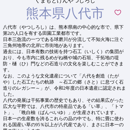
くまもとけんやつしろし
熊本県八代市
八代市（やつしろし）は、熊本県南の中心的な市で、県下
第2の人口を有する田園工業都市です。
日本三急流の一つである球磨川が分流して不知火海に注ぐ
三角州地帯の北岸に市街地があります。
過去には、日本有数の技術を持つ石工（いしく）の集団が
おり、今も市内に残るめがね橋や城の石垣、干拓地の堤
防・樋（ひ）門などの石造りの文化を楽しむことができま
す。
なお、このような文化遺産について「八代を創造（たが
や）した石工たちの軌跡 ～石工の郷（さと）に息づく石
造りのレガシー～」が、令和2年度の日本遺産に認定されま
した。
八代の発展は干拓事業の歴史でもあり、その結果広がった
広大な平野では、八代市の特産品である「い草」、「トマ
ト」、「晩白柚（ばんぺいゆ）」が生産されています。
日本一の生産数を誇るこれらの品の中でも、特に畳に使わ
れる国産い草の95％以上が八代産であり、まさに日本一の