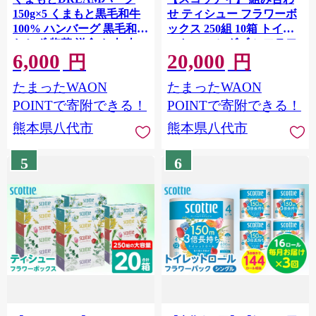
150g×5 くまもと黒毛和牛
せ ティシュー フラワーボ
100% ハンバーグ 黒毛和牛
ックス 250組 10箱 トイレ
おかず 惣菜 洋食 お肉 肉
ットロール ダブル フラワ
6,000
20,000
牛肉 にく 冷凍 熊本県 八代
ーパック 3倍長持ち 24ロー
円
円
市
ル ティッシュ トイレット
たまったWAON
たまったWAON
ペーパー 日用品 防災備蓄
ストック 備蓄 新生活 防災
POINTで寄附できる！
POINTで寄附できる！
消耗品 生活用品 日用消耗
熊本県八代市
熊本県八代市
品 箱ティッシュ
5
6