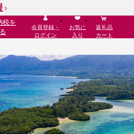
援
納税を
会員登録・
お気に
返礼品
る
ログイン
入り
カート