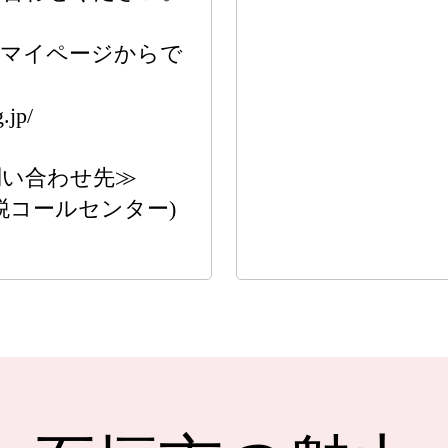
体マイページからで
jp/
問い合わせ先≫
税コールセンター)