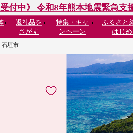
受付中》 令和8年熊本地震緊急支
体
返礼品を
特集・
キャ
ふるさと
さがす
ンペーン
はじめ
 石垣市