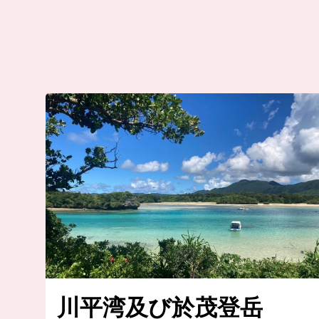
川平湾及び於茂登岳