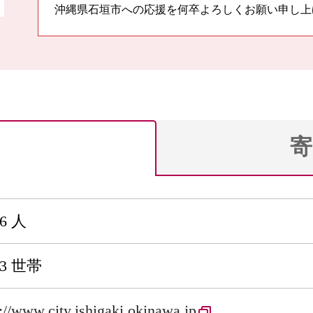
沖縄県石垣市への応援を何卒よろしくお願い申し上
寄
66 人
63 世帯
s://www.city.ishigaki.okinawa.jp