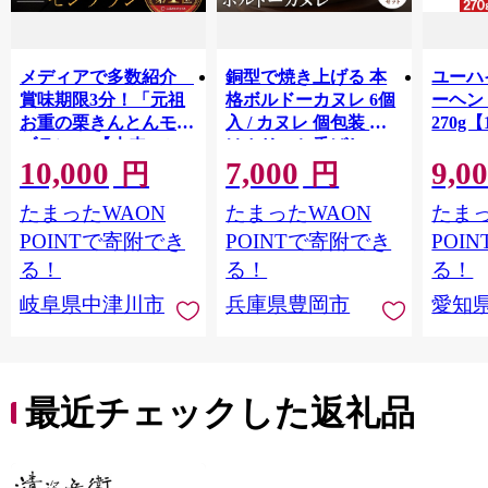
メディアで多数紹介
銅型で焼き上げる 本
ユーハ
賞味期限3分！「元祖
格ボルドーカヌレ 6個
ーヘ
お重の栗きんとんモン
入 / カヌレ 個包装 外
270g【
ブラン」 【未来のご
はカリッと香ばしい
10,000
7,000
9,0
褒美】スイーツ 栗 モ
中はもっちり ラム酒
円
円
ンブラン くりきんと
バニラ お取り寄せ ス
たまったWAON
たまったWAON
たまっ
ん デザート ご褒美 お
イーツ 焼き菓子 詰め
取り寄せ くり お菓子
合わせ ホワイトデー
POINTで寄附でき
POINTで寄附でき
POI
菓子 F4N-2298
お返し 冷凍 手作り 化
る！
る！
る！
粧箱入り ギフト TAS
岐阜県中津川市
兵庫県豊岡市
愛知
BAKE
最近チェックした返礼品