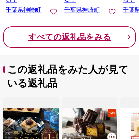
ト に
千葉県神崎町
千葉県神崎町
千葉
げん [01
すべての返礼品をみる
この返礼品をみた人が見て
いる返礼品