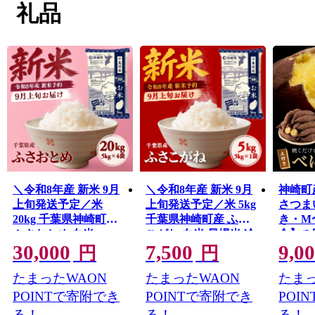
まつり」を中心に、酒や味噌、醤油などの発酵食文化
礼品
を、全国に発信し続けています。
また、圏央道「神崎IC」の開通により都心や東北方面
からのアクセスが向上し、インターチェンジのすぐそば
には道の駅「発酵の里こうざき」もオープンしました。
今後も圏央道神崎パーキングエリアの設置や道の駅の拡
張など変化していきます。古くからの発酵文化を残しつ
つ、道の駅周辺は町の姿が変化していく一面もありま
す。ぜひ神崎町にお越しください。
＼令和8年産 新米 9月
＼令和8年産 新米 9月
神崎町
上旬発送予定／米
上旬発送予定／米 5kg
さつま
20kg 千葉県神崎町産
千葉県神崎町産 ふさ
き・M
ふさおとめ 白米
こがね 白米 早場米 冷
合】(
30,000
7,500
9,0
（5kg×4袋） 早場米 あ
めてもおいしい お弁
は1月
円
円
っさり 食べやすい た
当 おにぎり お試し 少
送)｜
たまったWAON
たまったWAON
たまっ
っぷり 家庭用 [025-
人数 [025-a014]
焼きい
a022]
るか 
POINTで寄附でき
POINTで寄附でき
POI
濃厚 
る！
る！
る！