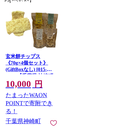
玄米餅チップス
《70g×4個セット》
(GiftBoxなし) [015-
a008]【千葉県 神崎町
10,000
ふるさと納税】
円
たまったWAON
POINTで寄附でき
る！
千葉県神崎町