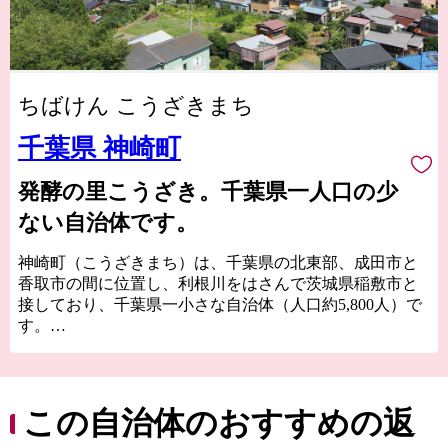
ちばけん こうざきまち
千葉県 神崎町
発酵の里こうざき。千葉県一人口の少
ない自治体です。
神崎町（こうざきまち）は、千葉県の北東部、成田市と
香取市の間に位置し、利根川をはさんで茨城県稲敷市と
接しており、千葉県一小さな自治体（人口約5,800人）で
す。
自然に恵まれたのどかな町で、豊かな農産物を原料に
した発酵食品づくりが、江戸時代から盛んに行われてき
ました。
現在も、“発酵”をテーマにした道の駅「発酵の里 こう
この自治体のおすすめの返
ざき」や、毎年3月に開催される「発酵の里こうざき酒蔵