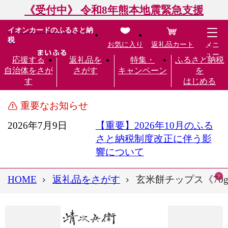
《受付中》 令和8年熊本地震緊急支援
イオンカードのふるさと納
税
お気に入り
返礼品カート
メニ
ュー
応援する
返礼品を
特集・
ふるさと納税
自治体をさが
さがす
キャンペーン
を
す
はじめる
重要なお知らせ
2026年7月9日
【重要】2026年10月のふる
さと納税制度改正に伴う影
響について
HOME
返礼品をさがす
玄米餅チップス《70g×4