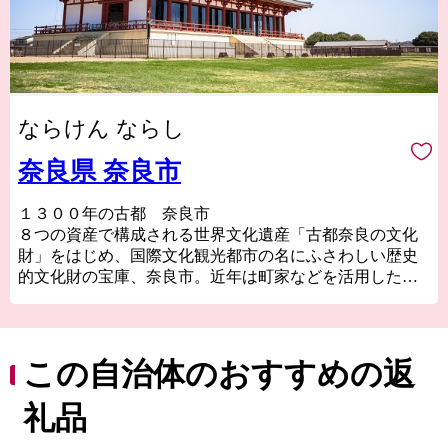
ならけん ならし
奈良県 奈良市
１３００年の古都 奈良市
８つの資産で構成される世界文化遺産「古都奈良の文化
財」をはじめ、国際文化観光都市の名にふさわしい歴史
的文化財の宝庫、奈良市。近年は町家などを活用した個
性的な店舗が増え、爆発的ヒットアニメの「聖地」とし
ても注目を浴びるほか、０～１４歳の転入超過数では関
西１位、全国で１２位（２０２２年）と、１３００年の
古都奈良はこれからも歴史と伝統を生かしたまちづくり
この自治体のおすすめの返
をすすめます。
礼品