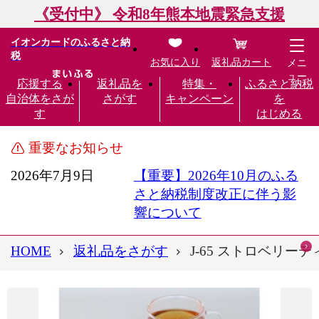
《受付中》 令和8年熊本地震緊急支援
イオンカードのふるさと納
税
お気に入り
返礼品カート
メニ
ュー
応援する
返礼品を
特集・
ふるさと納税
自治体をさが
さがす
キャンペーン
を
す
はじめる
重要なお知らせ
2026年7月9日
【重要】2026年10月のふる
さと納税制度改正に伴う影
響について
HOME
返礼品をさがす
J-65 ストロベリー