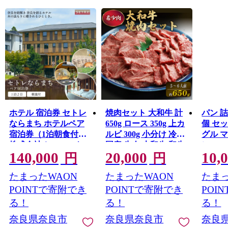
ホテル 宿泊券 セトレ
焼肉セット 大和牛 計
パン 詰
ならまち ホテルペア
650g ロース 350g 上カ
個 セ
宿泊券（1泊朝食付）
ルビ 300g 小分け 冷蔵
グル 
株式会社ホロニック
国産 牛肉 大和牛 和牛
ンロー
140,000
20,000
10,
焼き肉 やきにくセッ
ャ お
円
円
ト ヤキニクセット 赤
まかせ
たまったWAON
たまったWAON
たまっ
身 黒毛和牛 人気 おす
比べ 
すめ ロース肉 カルビ
奈良市
POINTで寄附でき
POINTで寄附でき
POI
やきにく 焼き肉 奈良
食 モ
る！
る！
る！
県 奈良市 和牛専門店
贈答 
奈良県奈良市
奈良県奈良市
奈良
はじめ
ン ミ