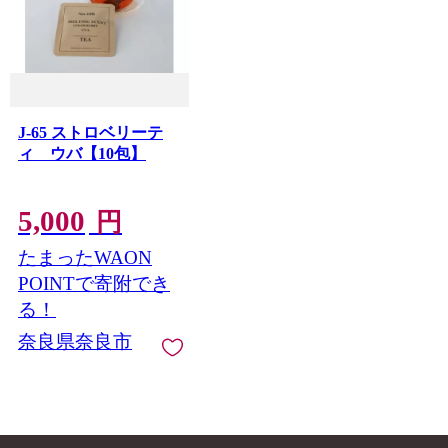
J-65 ストロベリーテ
ィ ウバ【10包】
5,000
円
たまったWAON
POINTで寄附でき
る！
奈良県奈良市