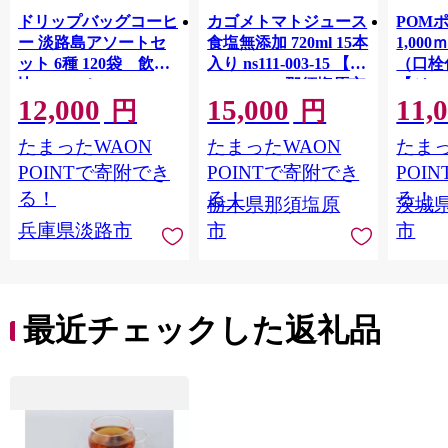
ドリップバッグコーヒ
カゴメトマトジュース
POM
ー 淡路島アソートセ
食塩無添加 720ml 15本
1,00
ット 6種 120袋 飲み
入り ns111-003-15 【
（口栓
比べ コーヒー
KAGOME 那須塩原市
【ジュ
12,000
15,000
11,
ギフト トマト 野菜 ジ
Ｍ 爽
円
円
ュース 飲料 ドリンク
ジ 果汁
たまったWAON
たまったWAON
たまっ
健康 GABA 血圧 コレ
ンス 
ステロール】
ンド 
POINTで寄附でき
POINTで寄附でき
POI
庫 ド
る！
る！
る！
栃木県那須塩原
茨城
入れし
兵庫県淡路市
市
市
アタイ
き フ
子ども
田市】
最近チェックした返礼品