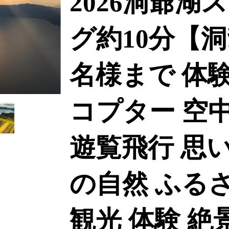
2026洞爺
グ約10分【
名様まで 体
コプター 空中
遊覧飛行 思い
の自然 ふる
観光 体験 絶