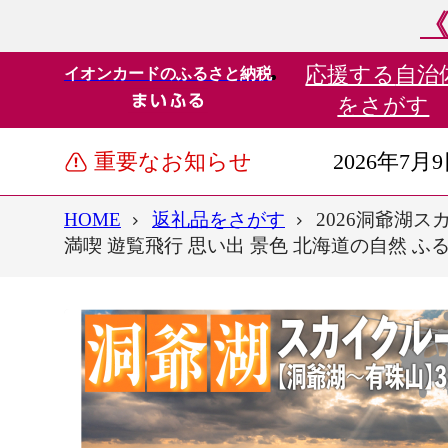
《
応援する
自治
イオンカードのふるさと納税
をさがす
重要なお知らせ
2026年7月
HOME
返礼品をさがす
2026洞爺湖
満喫 遊覧飛行 思い出 景色 北海道の自然 ふる