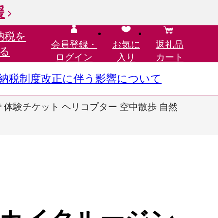
援
納税を
会員登録・
お気に
返礼品
る
ログイン
入り
カート
さと納税制度改正に伴う影響について
 体験チケット ヘリコプター 空中散歩 自然