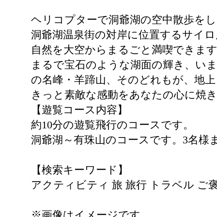
ヘリコプターで洞爺湖の空中散歩を
洞爺湖温泉街の対岸に位置するサイロ
自然を大空からまるごと満喫できま
まるで宝石のような湖面の輝き、いま
の名峰・羊蹄山、そのどれもが、地
きっと素敵な感動をあなたの心に焼
【遊覧コース内容】
約10分の遊覧飛行のコースです。
洞爺湖～有珠山のコースです。3名様
【検索キーワード】
アクティビティ 旅 旅行 トラベル ご褒
※画像はイメージです。