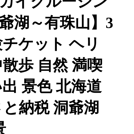
湖スカイクルージン
洞爺湖～有珠山】3
験チケット ヘリ
散歩 自然 満喫
出 景色 北海道
さと納税 洞爺湖
景