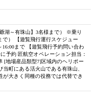
洞爺湖～有珠山】3名様まで） ※乗り
1日まで） 【遊覧飛行運行スケジュー
0～16:00まで 【遊覧飛行予約問い合わ
でに予約 匠航空オペレーション担当：
産品基準 [地場産品類型7]区域内のヘリポー
び当町にある活火山である有珠山、
性が大きく同種の役務では代替でき