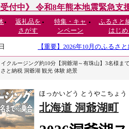
受付中》 令和8年熊本地震緊急支
体
返礼品を
特集・
キャ
ふるさと
さがす
ンペーン
はじめ
9日
【重要】2026年10月のふる
スカイクルージング約10分【洞爺湖～有珠山】3名様まで
さと納税 洞爺湖 観光 体験 絶景
ほっかいどう とうやこちょう
北海道 洞爺湖町