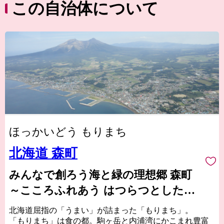
この自治体について
ほっかいどう もりまち
北海道 森町
みんなで創ろう海と緑の理想郷 森町
～こころふれあう はつらつとした爽
やかなまち～
北海道屈指の「うまい」が詰まった「もりまち」。
「もりまち」は食の都。駒ヶ岳と内浦湾にかこまれ豊富