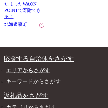
たまったWAON
と納税 北海道 mr1-
0063
POINTで寄附でき
る！
北海道森町
応援する自治体をさがす
エリアからさがす
キーワードからさがす
返礼品をさがす
カテゴリからさがす