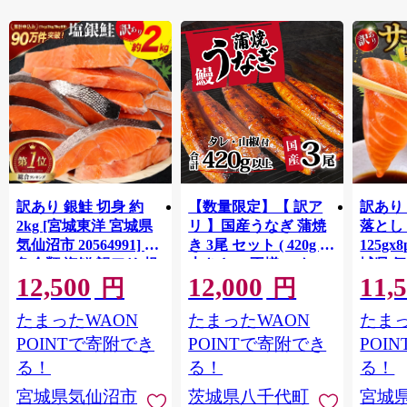
訳あり 銀鮭 切身 約
【数量限定】【 訳ア
訳あり
2kg [宮城東洋 宮城県
リ 】国産うなぎ 蒲焼
落とし 
気仙沼市 20564991] 鮭
き 3尾 セット ( 420g )
125gx
魚介類 海鮮 訳アリ 規
大きさ の不揃い タ
城県 
12,500
12,000
11,
格外 不揃い さけ サケ
レ・山椒付き ウナギ
20564
円
円
鮭切身 シャケ 切り身
鰻 ふぞろい 不揃い う
お刺し
たまったWAON
たまったWAON
たまっ
冷凍 家庭用 おかず 弁
な重 ひつまぶし 人気
生 生
当 支援 サーモン 銀鮭
茨城 八千代町 ふるさ
鮭 銀鮭
POINTで寄附でき
POINTで寄附でき
POI
切り身 魚 わけあり
と納税 冷凍 [SF951ya]
介
る！
る！
る！
宮城県気仙沼市
茨城県八千代町
宮城