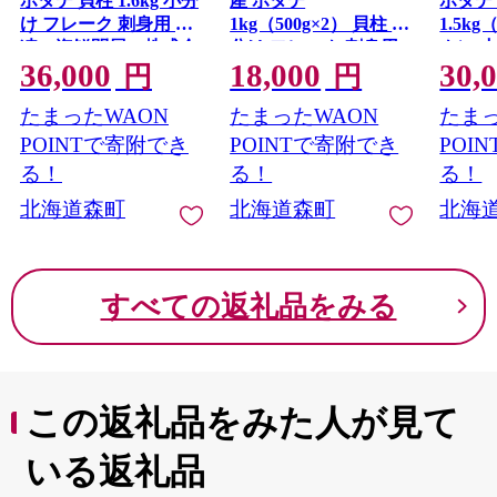
ホタテ 貝柱 1.6kg 小分
産 ホタテ
ホタテ
け フレーク 刺身用 冷
1kg（500g×2） 貝柱 小
1.5kg
凍＜海鮮問屋 株式会
分け フレーク 刺身用
ク） 
36,000
18,000
30,
社 瑞宝＞ 森町 ほた
冷凍＜海鮮問屋 株式
刺身用
円
円
て 帆立 ホタテ 海産物
会社 瑞宝＞ 小分け
屋 株
たまったWAON
たまったWAON
たまっ
魚貝類 おつまみ 海鮮
森町 ほたて 帆立 ホタ
小分け
丼 魚介類 貝柱 ふるさ
テ 海産物 魚貝類 おつ
立 ホ
POINTで寄附でき
POINTで寄附でき
POI
と納税 北海道 訳あり
まみ 海鮮丼 魚介類 貝
類 お
る！
る！
る！
mr1-1189
柱 ふるさと納税 北海
介類 
北海道森町
北海道森町
北海
道 訳あり mr1-1258
税 北海
1184
すべての返礼品をみる
この返礼品をみた人が見て
いる返礼品