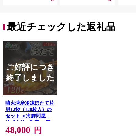
最近チェックした返礼品
ご好評につき
終了しました
噴火湾産冷凍ほたて片
貝12袋（120枚入）の
セット ＜海鮮問屋
株式会社 瑞宝＞ 森
48,000
町 ほたて 帆立 ホタテ
円
海産物 魚貝類 ふるさ