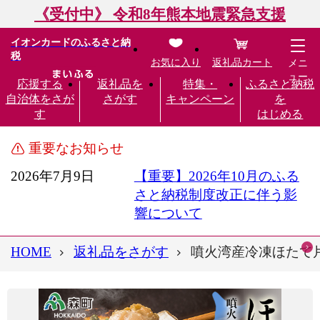
《受付中》 令和8年熊本地震緊急支援
イオンカードのふるさと納
税
お気に入り
返礼品カート
メニ
ュー
応援する
返礼品を
特集・
ふるさと納税
自治体をさが
さがす
キャンペーン
を
す
はじめる
重要なお知らせ
2026年7月9日
【重要】2026年10月のふる
さと納税制度改正に伴う影
響について
HOME
返礼品をさがす
噴火湾産冷凍ほたて片貝