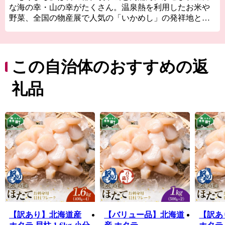
な海の幸・山の幸がたくさん。温泉熱を利用したお米や
野菜、全国の物産展で人気の「いかめし」の発祥地とし
て知られています。
古くから文化や歴史の交流点としても知られ、国内最大
級の縄文時代の環状列石（ストーンサークル）や、幕
末、箱館戦争時に榎本武揚や土方歳三が上陸した地、北
この自治体のおすすめの返
海道開拓の要であった「札幌本道」の海上路桟橋跡地な
どの、貴重な史跡が多く点在し、また桜の名所として
礼品
1,000本以上の桜が咲き誇る、食・桜・歴史を間近に感じ
ることが出来る街です。
【訳あり】北海道産
【バリュー品】北海道
【訳あ