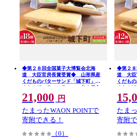
◆第２８回全国菓子大博覧会北海
◆第２８
道 大臣官房長賞受賞◆ 山形県産
道 大臣
くだものバターサンド「城下町」さ
くだもの
くらんぼ、ラ・フランス 各３個入×
くらんぼ
21,000
15,
３箱 0005-2634
２箱 000
円
たまったWAON POINTで
たまっ
寄附できる！
寄附
（0）