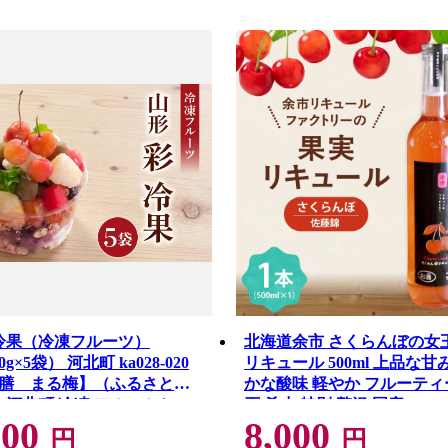
 冷果（冷凍フルーツ）
北海道余市 さくらんぼの女
00g×5袋） 河北町 ka028-020
リキュール 500ml 上品な甘
膳 まる梅】（ふるさと納
かな酸味 軽やか フルーティ
県 河北町 冷凍 フルーツセッ
石 希少 特別 贅沢 国産_Y118-
000
8,000
ーツ詰め合わせ デザート スイ
円
円
くらんぼ シャインマスカット