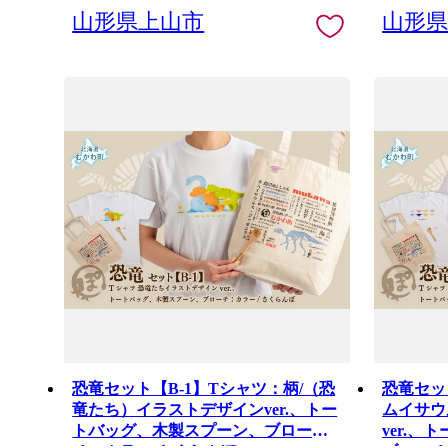
山形県上山市
山形
恐竜セット【B-1】Tシャツ：柄/（恐
恐竜セッ
竜たち）イラストデザインver.、トー
ムイサウ
トバッグ、木製スプーン、ブロー
ver.