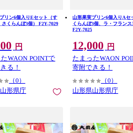
プリン6個入りEセット（す
山形果実プリン6個入りAセ
さくらんぼ3個） F2Y-7029
くらんぼ3個、ラ・フランス
F2Y-7025
000
12,000
円
円
たWAON POINTで
たまったWAON POI
できる！
寄附できる！
（0）
（0）
県山形県庁
山形県山形県庁