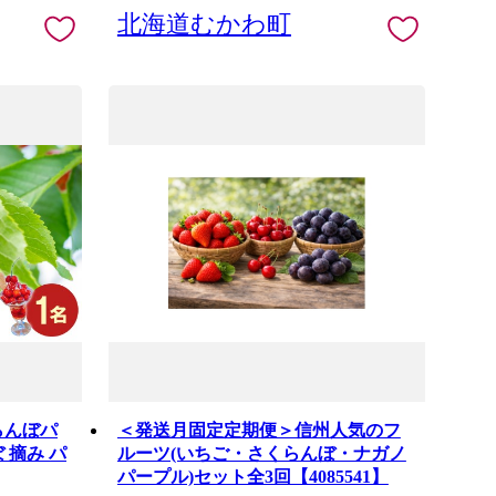
北海道むかわ町
らんぼパ
＜発送月固定定期便＞信州人気のフ
 摘み パ
ルーツ(いちご・さくらんぼ・ナガノ
パープル)セット全3回【4085541】