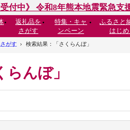
受付中》 令和8年熊本地震緊急支
体
返礼品を
特集・
キャ
ふるさと
さがす
ンペーン
はじめ
らさがす
検索結果：「さくらんぼ」
くらんぼ」