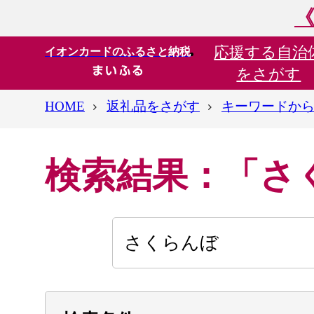
《
応援する
自治
イオンカードのふるさと納税
をさがす
HOME
返礼品をさがす
キーワードか
検索結果：「さ