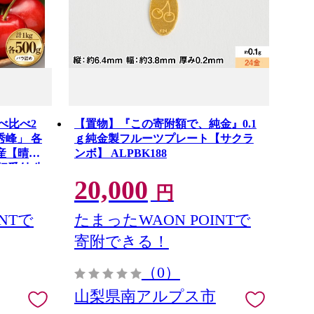
べ比べ2
【置物】『この寄附額で、純金』0.1
秀峰」 各
ｇ純金製フルーツプレート【サクラ
町産【晴天
ンボ】 ALPBK188
 先行受付 先
20,000
ボ チェリ
円
キ ベニシ
もの 旬
NTで
たまったWAON POINTで
ト 贈り
寄附できる！
 スイー
納税)
（0）
山梨県南アルプス市