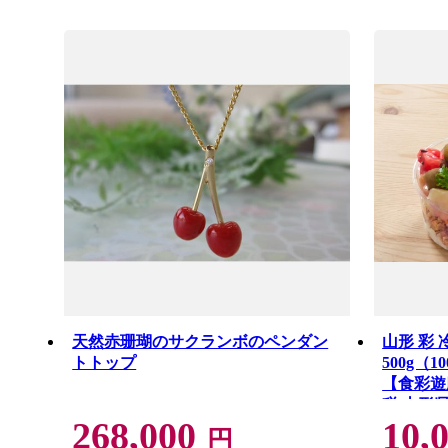
天然赤珊瑚のサクランボのペンダン
山形 彩
トトップ
500g（1
【食彩遊
税 山形
268,000
10,
ト フル
円
ーツ さ