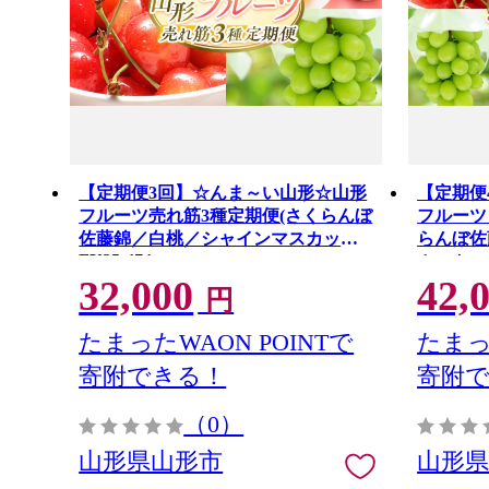
【定期便3回】☆んま～い山形☆山形
【定期便
フルーツ売れ筋3種定期便(さくらんぼ
フルーツ
佐藤錦／白桃／シャインマスカット)
らんぼ佐
FY25-474
カット、
32,000
42,
んご) FY2
円
たまったWAON POINTで
たまっ
寄附できる！
寄附
（0）
山形県山形市
山形