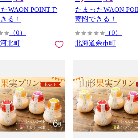
ス りんご 高徳 はるか スイ
たWAON POINTで
たまったWAON POI
ス 桃 スイカ 干し柿 柿 完
できる！
寄附できる！
熟 急速冷凍 ）
（0）
（0）
県河北町
北海道余市町