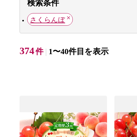
検索条件
さくらんぼ
374
件
1〜40件目を表示