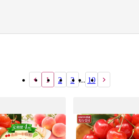
1
2
3
...
10