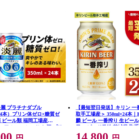
淡麗 プラチナダブル
【最短翌日発送】キリン 一
（24本）プリン体ゼロ×糖質ゼ
取手工場産＞ 350ml×24本｜K
酒 ビール類 福岡工場産
麟 ビール 一番搾り 生ビール
.5% アルコール5.5％ お酒 プリ
日 スピード発送 茨城県 取
000
14,800
質0 ギフト 贈答品 晩酌 家飲
（ZC001-1）
円
円