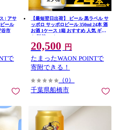
ス | アサ
【最短翌日出荷】 ビール 黒ラベル サ
缶ビール
ッポロ サッポロビール 350ml 24本 酒
守谷市
お酒 1ケース 1箱 おすすめ 人気 ギフ
ト 贈答 24 ケース
20,500
円
NTで
たまったWAON POINTで
寄附できる！
（0）
千葉県船橋市