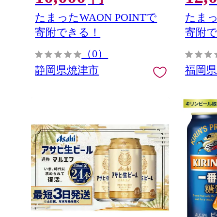
み 独自
な味わい
たまったWAON POINTで
たまっ
寄附できる！
寄附
（0）
静岡県焼津市
福岡