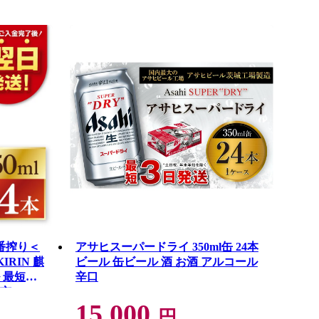
番搾り＜
アサヒスーパードライ 350ml缶 24本
IRIN 麒
ビール 缶ビール 酒 お酒 アルコール
 最短翌
辛口
手市
15,000
円