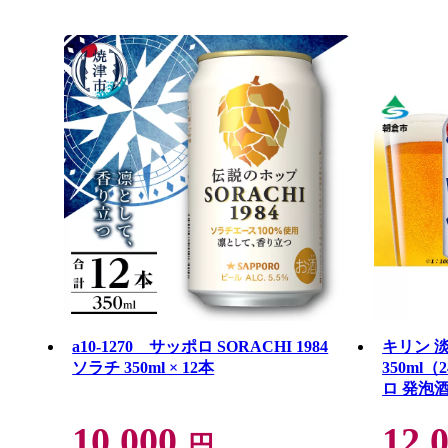
a10-1270 サッポロ SORACHI 1984
キリン 
ソラチ 350ml × 12本
350ml
ロ 発泡
ALC.5
10,000
12,
ン体0 糖
円