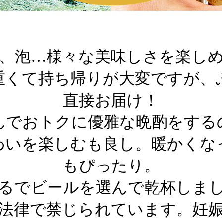
、泡…様々な美味しさを楽し
重くて持ち帰りが大変ですが、
直接お届け！
んでおトクに優雅な晩酌をする
わいを楽しむも良し。暖かくな
もぴったり。
るでビールを選んで乾杯しま
は法律で禁じられています。妊