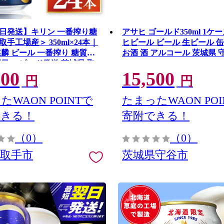
日発送】キリン 一番搾り糖
アサヒ ゴールド350ml 1ケー
手工場産＞ 350ml×24本｜
ヒビール ビール 生ビール 
 麒麟 ビール 一番搾り 糖質ゼ
お酒 酒 アルコール 茨城県 
翌日 スピード発送 茨城県 取
000
15,500
003-1）
円
円
たWAON POINTで
たまったWAON POI
できる！
寄附できる！
（0）
（0）
県取手市
茨城県守谷市