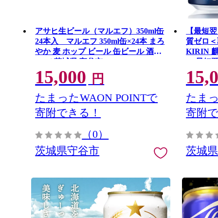
アサヒ生ビール（マルエフ）350ml缶
【最短翌
24本入 マルエフ 350ml缶×24本 まろ
質ゼロ＜取
やか 麦 ホップ ビール 缶ビール 酒
KIRIN
asahi 茨城県 守谷市
ロ 最短
15,000
15,
手市（ZC
円
たまったWAON POINTで
たまっ
寄附できる！
寄附
（0）
茨城県守谷市
茨城