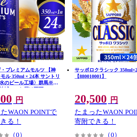
ザ・プレミアムモルツ 【神
サッポロクラシック 350ml×
ル 350ml × 24本 サントリ
【880010001】
水のビール工場〉群馬※沖
地域へのお届け不可
000
20,500
円
円
たWAON POINTで
たまったWAON POI
できる！
寄附できる！
（0）
（0）