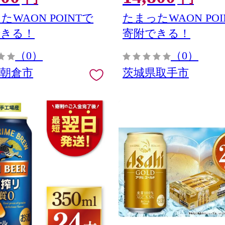
の製法 スムーズな飲み口 贅沢
たWAON POINTで
たまったWAON POI
できる！
寄附できる！
（0）
（0）
県朝倉市
茨城県取手市