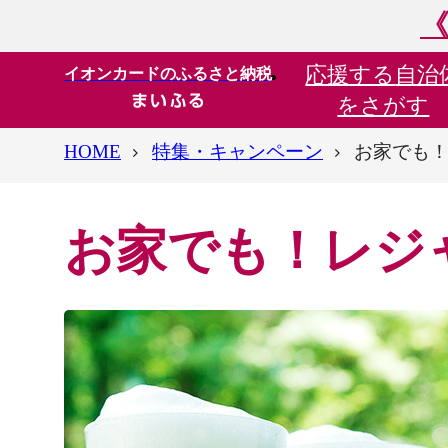
《
応援する
自治
イオンカードのふるさと納税
をさがす
HOME
特集・キャンペーン
お家でも
お家でも！レジ