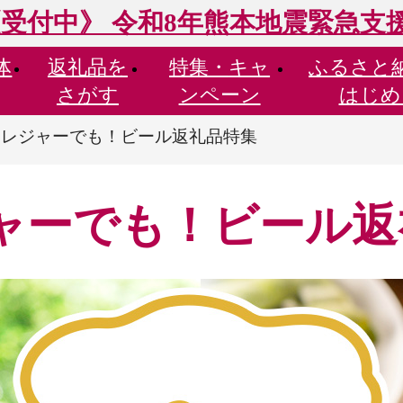
受付中》 令和8年熊本地震緊急支
体
返礼品を
特集・
キャ
ふるさと
さがす
ンペーン
はじめ
！レジャーでも！ビール返礼品特集
ャーでも！ビール返