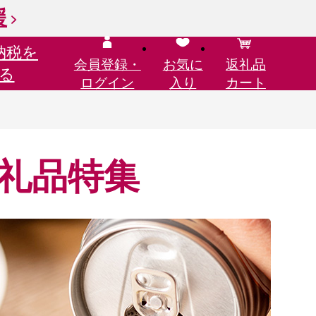
援
納税を
会員登録・
お気に
返礼品
る
ログイン
入り
カート
礼品特集