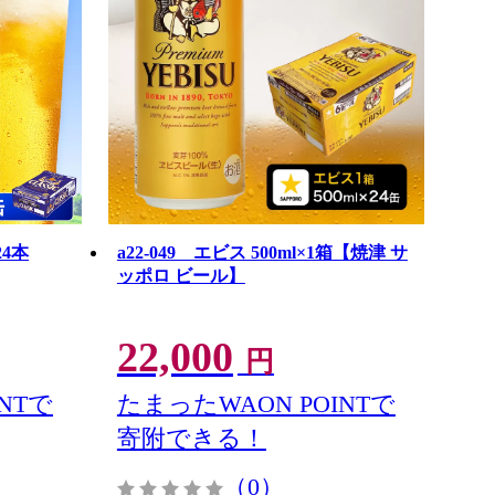
24本
a22-049 エビス 500ml×1箱【焼津 サ
ッポロ ビール】
22,000
円
NTで
たまったWAON POINTで
寄附できる！
（0）