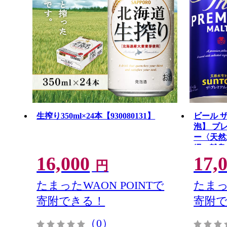
生搾り350ml×24本【930080131】
ビール 
泡】 プレモ
ー〈天然
縄・離島
16,000
17,
円
たまったWAON POINTで
たまっ
寄附できる！
寄附
（0）