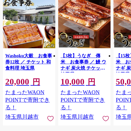
Washoku大穀 お食事
【3枚】うなぎ 傳
【15
券12枚 ／ チケット 和
米 お食事券 ／ 鰻 ウ
米 お
食料理 埼玉県
ナギ 炭火焼 チケット
ナギ 
埼玉県
埼玉県
20,000
10,000
50,
円
円
たまったWAON
たまったWAON
たまっ
POINTで寄附でき
POINTで寄附でき
POI
る！
る！
る！
埼玉県川越市
埼玉県川越市
埼玉