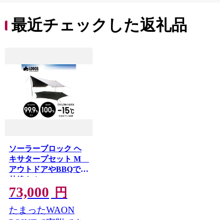
最近チェックした返礼品
ソーラーブロック ヘ
キサタープセット M
アウトドアやBBQで紫
外線をカッ
73,000
ト!71809036【1663661】
円
たまったWAON