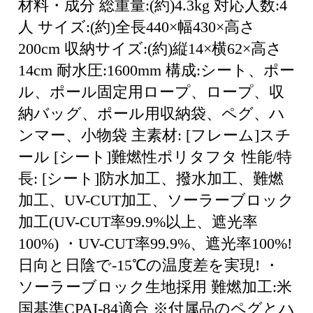
材料・成分 総重量:(約)4.3kg 対応人数:4
人 サイズ:(約)全長440×幅430×高さ
200cm 収納サイズ:(約)縦14×横62×高さ
14cm 耐水圧:1600mm 構成:シート、ポー
ル、ポール固定用ロープ、ロープ、収
納バッグ、ポール用収納袋、ペグ、ハ
ンマー、小物袋 主素材: [フレーム]スチ
ール [シート]難燃性ポリタフタ 性能/特
長: [シート]防水加工、撥水加工、難燃
加工、UV-CUT加工、ソーラーブロック
加工(UV-CUT率99.9%以上、遮光率
100%) ・UV-CUT率99.9%、遮光率100%!
日向と日陰で-15℃の温度差を実現! ・
ソーラーブロック生地採用 難燃加工:米
国基準CPAI-84適合 ※付属品のペグとハ