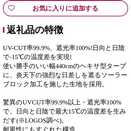
お気に入りに追加する
返礼品の特徴
UV-CUT率99.9%、遮光率100%!日向と日陰
で-15℃の温度差を実現!
使い勝手のいい幅440cmのヘキサ型タープ
に、炎天下の強烈な日差しを遮るソーラー
ブロック加工を施した生地を採用。
驚異のUVCUT率99.9%以上・遮光率100%
で、日向と日陰で最大15℃の温度差を生み
だす(※LOGOS調べ)。
耐風性にもすぐれた構造。