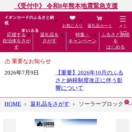
《受付中》 令和8年熊本地震緊急支援
イオンカードのふるさと納
税
お気に入り
返礼品カート
メニ
ュー
応援する
返礼品を
特集・
ふるさと納税
自治体をさが
さがす
キャンペーン
を
す
はじめる
重要なお知らせ
2026年7月9日
【重要】2026年10月のふる
さと納税制度改正に伴う影
響について
HOME
返礼品をさがす
ソーラーブロック ヘキ