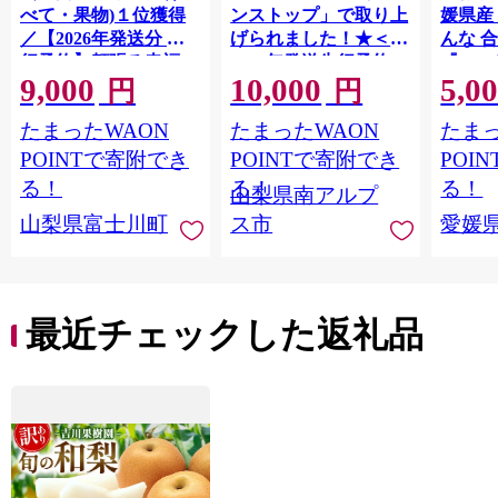
べて・果物)１位獲得
ンストップ」で取り上
媛県産
／【2026年発送分 先
げられました！★＜
んな 合
行予約】頬張る幸福
2026年発送先行予約＞
『202
9,000
10,000
5,0
感 〜緑の宝石・ シ
南アルプス市産シャイ
出荷予
円
円
ャインマスカット 〜
ンマスカット1.2kg以
ご自宅
たまったWAON
たまったWAON
たまっ
１ｋｇ以上（２〜３
上（2～3房） クール
マドン
房） フルーツ 山梨県
便発送 ALPAG007
あり 
POINTで寄附でき
POINTで寄附でき
POI
産 果物 くだもの シャ
ツ 高級
る！
る！
る！
山梨県南アルプ
イン マスカット ぶど
産地直
山梨県富士川町
ス市
愛媛
う ブドウ 葡萄 大粒 種
レンジ
なし 先行予約 富士川
県 西
町 10000円 一万円
9000円 九千円
最近チェックした返礼品