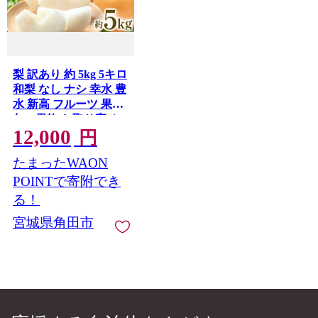
梨 訳あり 約 5kg 5キロ
和梨 なし ナシ 幸水 豊
水 新高 フルーツ 果物
旬の果物 お取り寄せ
12,000
グルメ 美味しい 甘い
円
人気 おすすめ 吉川果
たまったWAON
樹園 宮城県 角田市
【先行予約（2026年発
POINTで寄附でき
送分）】
る！
宮城県角田市