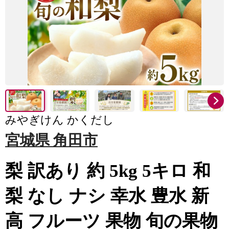
みやぎけん かくだし
宮城県 角田市
梨 訳あり 約 5kg 5キロ 和
梨 なし ナシ 幸水 豊水 新
高 フルーツ 果物 旬の果物