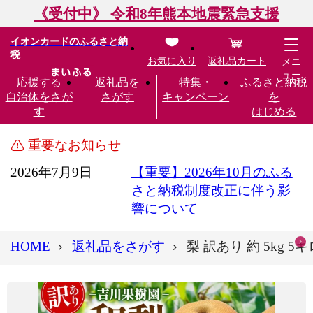
《受付中》 令和8年熊本地震緊急支援
イオンカードのふるさと納
税
お気に入り
返礼品カート
メニ
ュー
応援する
返礼品を
特集・
ふるさと納税
自治体をさが
さがす
キャンペーン
を
す
はじめる
重要なお知らせ
2026年7月9日
【重要】2026年10月のふる
さと納税制度改正に伴う影
響について
HOME
返礼品をさがす
梨 訳あり 約 5kg