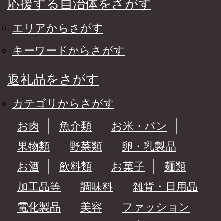
応援する自治体をさがす
エリアからさがす
キーワードからさがす
返礼品をさがす
カテゴリからさがす
お肉
魚介類
お米・パン
果物類
野菜類
卵・乳製品
お酒
飲料類
お菓子
麺類
加工品等
調味料
雑貨・日用品
電化製品
美容
ファッション