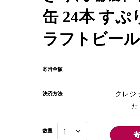
缶 24本 す
ラフトビール
寄附金額
クレジッ
決済方法
た
数量