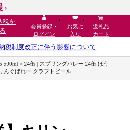
援
納税を
会員登録・
お気に
返礼品
る
ログイン
入り
カート
さと納税制度改正に伴う影響について
500ml × 24缶 | スプリングバレー 24缶 ほう
本 すぷりんぐばれー クラフトビール