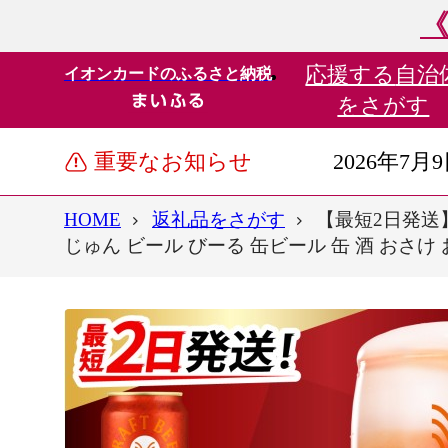
《
応援する
自治
イオンカードのふるさと納税
をさがす
重要なお知らせ
2026年7月
HOME
返礼品をさがす
【最短2日発送】キリ
じゅん ビール びーる 缶ビール 缶 酒 おさけ お