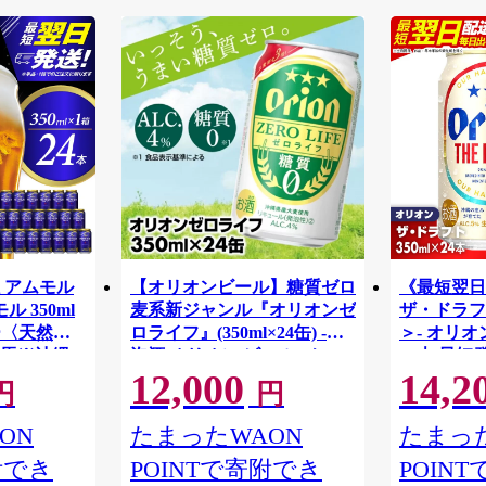
ミアムモル
【オリオンビール】糖質ゼロ
《最短翌日
 350ml
麦系新ジャンル『オリオンゼ
ザ・ドラフト
リー〈天然水
ロライフ』(350ml×24缶) -発
＞- オリオ
馬※沖縄・
泡酒 オリオン ビール 1ケー
24本 最短
12,000
14,2
け不可
ス ２４本 糖質ゼロ ゼロライ
おすすめ 
円
円
フ 糖質0 麦芽3倍 麦のうまみ
【価格改定
進化した おいしさ おすすめ
ON
たまったWAON
たまった
満足感 沖縄県 八重瀬【価格
附でき
POINTで寄附でき
POIN
改定YA】