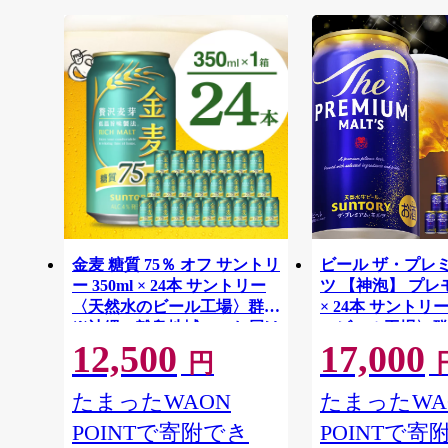
金麦 糖質 75％ オフ サントリ
ビール ザ・プレ
ー 350ml × 24本 サントリー
ツ 【神泡】 プレモル
〈天然水のビール工場〉群馬
× 24本 サント
※沖縄・離島地域へのお届け
のビール工場〉群
12,500
17,000
不可
離島地域へのお届
円
たまったWAON
たまったWA
POINTで寄附でき
POINTで寄