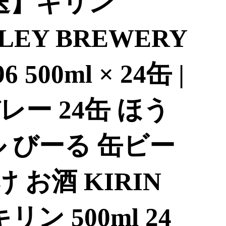
送】キリン
LLEY BREWERY
500ml × 24缶 |
ー 24缶 ほう
 びーる 缶ビー
け お酒 KIRIN
ン 500ml 24