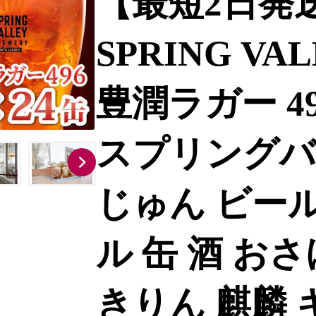
【最短2日発
SPRING VA
豊潤ラガー 496 
スプリングバレ
じゅん ビール
ル 缶 酒 おさ
きりん 麒麟 キリ