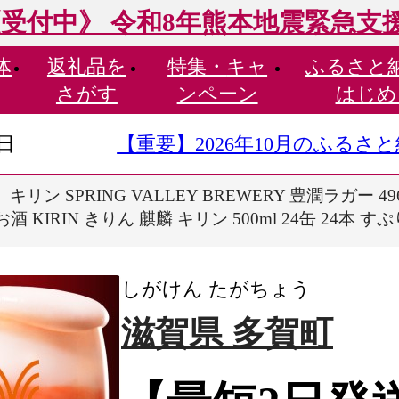
受付中》 令和8年熊本地震緊急支
体
返礼品を
特集・
キャ
ふるさと
さがす
ンペーン
はじめ
9日
【重要】2026年10月のふる
ン SPRING VALLEY BREWERY 豊潤ラガー 496 
酒 KIRIN きりん 麒麟 キリン 500ml 24缶 24
しがけん たがちょう
滋賀県 多賀町