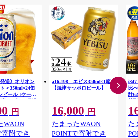
発送》オリオン
a16-198 エビス350ml×1箱
i8
＜350ml×24缶
【焼津サッポロビール】
比べ
ンビール 1ケース
計6
発送 スピード発送
焼酎
00
16,000
1
沖縄県 八重瀬町
ル 
円
円
YI】
水酒
焼酎
WAON
たまったWAON
た
屋】
Tで寄附でき
POINTで寄附でき
P