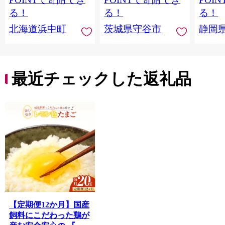
る！
る！
る！
北海道浜中町
茨城県守谷市
静岡
最近チェックした返礼品
【定期便12か月】国産
飼料にこだわった鶏が