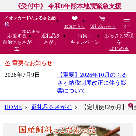
《受付中》 令和8年熊本地震緊急支援
イオンカードのふるさと納
税
お気に入り
返礼品カート
メニ
ュー
応援する
返礼品を
特集・
ふるさと納税
自治体をさが
さがす
キャンペーン
を
す
はじめる
重要なお知らせ
2026年7月9日
【重要】2026年10月のふる
さと納税制度改正に伴う影
響について
HOME
返礼品をさがす
【定期便12か月】国