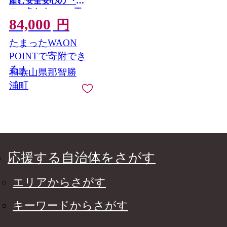
産む安全安心の 『レ
モン色たまご』20玉
84,000
（15玉＋割れ保証5
円
玉） ［Hn6］
たまったWAON
POINTで寄附でき
る！
和歌山県那智勝
浦町
応援する自治体をさがす
エリアからさがす
キーワードからさがす