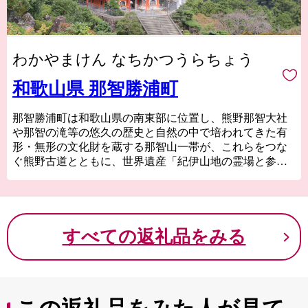
わかやまけん なちかつうらちょう
和歌山県 那智勝浦町
那智勝浦町は和歌山県の南東部に位置し、熊野那智大社
や那智の滝等の悠久の歴史と自然の中で培われてきた有
形・無形の文化財を蔵する那智山一帯が、これらをつな
ぐ熊野古道とともに、世界遺産「紀伊山地の霊場と参詣
道」に登録されています。
また、紀の松島や県内一の源泉数を有する温泉等の自然
や歴史・文化を活かした観光業と勝浦漁港で水揚げされ
る生まぐろを特産物とする水産業を基幹産業とする、
すべての返礼品をみる
「世界遺産」・「温泉」・「生まぐろ」のまちです。
『心を遠くへ。』南紀屈指の景勝地で、熊野の自然と文
化に出会う特別な時間を・・・
皆様のお越しを心よりお待ちしております。