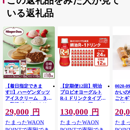
この返礼品をみた人が見て
いる返礼品
【着日指定できま
【定期便12回】明治
0020-
す!!】ハーゲンダッツ
プロビオヨーグルト
かいの
アイスクリーム ３種
R-1 ドリンクタイプ
ごとギ
の贅沢ギフト（クリス
112g×24本×12回 ヨー
ーグル
29,000
130,000
20,
ピー・バー・アソート
グルトドリンク◇
キ メ
円
円
ボックス）_H0016-123
ン チ
たまったWAON
たまったWAON
たまっ
POINTで寄附でき
POINTで寄附でき
POI