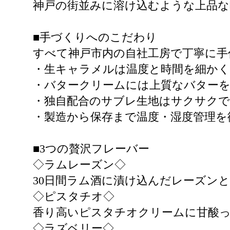
神戸の街並みに溶け込むような上品
■手づくりへのこだわり
すべて神戸市内の自社工房で丁寧に手
・生キャラメルは温度と時間を細かく
・バタークリームには上質なバターを
・独自配合のサブレ生地はサクサク
・製造から保存まで温度・湿度管理を
■3つの贅沢フレーバー
◇ラムレーズン◇
30日間ラム酒に漬け込んだレーズン
◇ピスタチオ◇
香り高いピスタチオクリームに甘酸
◇ラズベリー◇