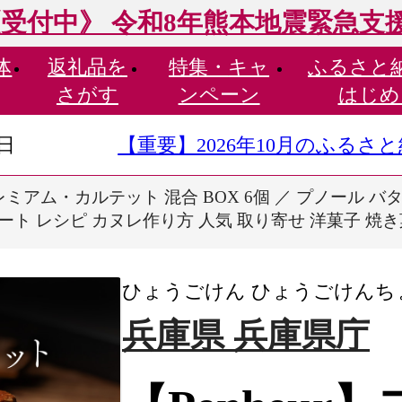
受付中》 令和8年熊本地震緊急支
体
返礼品を
特集・
キャ
ふるさと
さがす
ンペーン
はじめ
9日
【重要】2026年10月のふる
】プレミアム・カルテット 混合 BOX 6個 ／ プノール
ート レシピ カヌレ作り方 人気 取り寄せ 洋菓子 焼
ひょうごけん ひょうごけんち
兵庫県 兵庫県庁