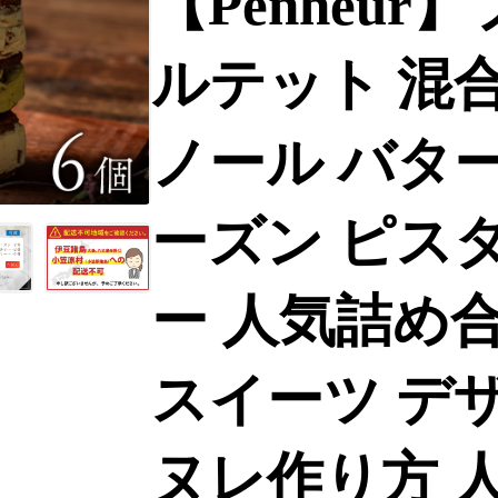
【Penheu
ルテット 混合 
ノール バター
ーズン ピス
ー 人気詰め
スイーツ デザ
ヌレ作り方 人