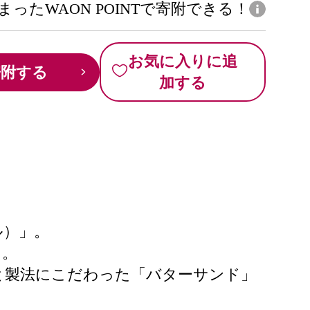
まったWAON POINTで寄附できる！
お気に入りに追
寄附する
加する
ル）」。
た。
と製法にこだわった「バターサンド」