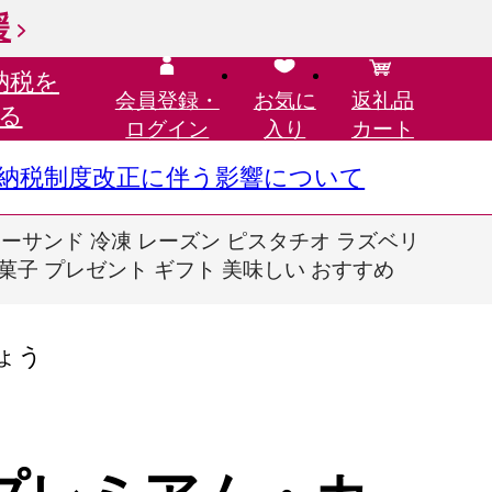
援
納税を
会員登録・
お気に
返礼品
る
ログイン
入り
カート
さと納税制度改正に伴う影響について
 バターサンド 冷凍 レーズン ピスタチオ ラズベリ
き菓子 プレゼント ギフト 美味しい おすすめ
ょう