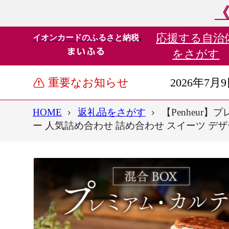
《
応援する
自治
イオンカードのふるさと納税
をさがす
重要なお知らせ
2026年7月
HOME
返礼品をさがす
【Penheur
ー 人気詰め合わせ 詰め合わせ スイーツ デザ