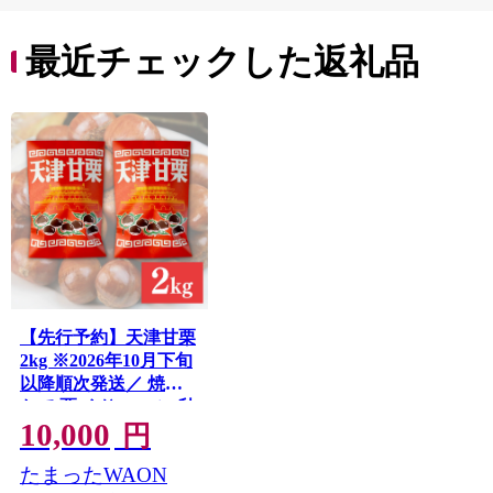
9000円 九千円
最近チェックした返礼品
【先行予約】天津甘栗
2kg ※2026年10月下旬
以降順次発送／ 焼き
たて 栗 くり マロン 秋
10,000
おやつ 栗爪 殻付き お
円
菓子 おつまみ 人気 高
たまったWAON
リピート 小分け 栗ご