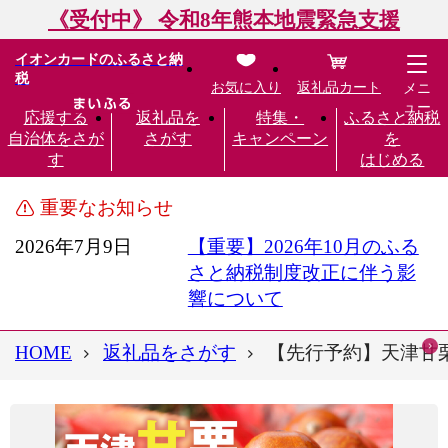
《受付中》 令和8年熊本地震緊急支援
イオンカードのふるさと納
税
お気に入り
返礼品カート
メニ
ュー
応援する
返礼品を
特集・
ふるさと納税
自治体をさが
さがす
キャンペーン
を
す
はじめる
重要なお知らせ
2026年7月9日
【重要】2026年10月のふる
さと納税制度改正に伴う影
響について
HOME
返礼品をさがす
【先行予約】天津甘栗 