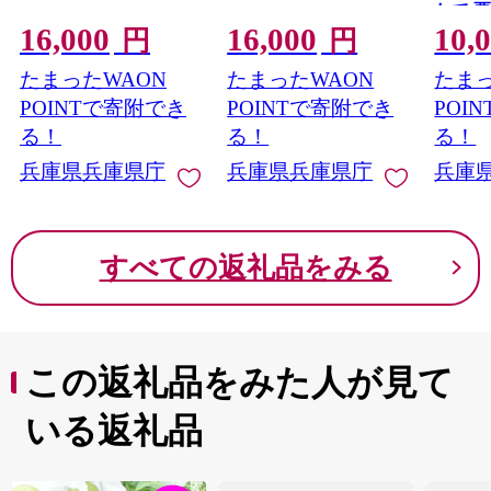
たて 栗
16,000
16,000
10,
おやつ
円
円
菓子 
たまったWAON
たまったWAON
たまっ
リピー
飯 栗
POINTで寄附でき
POINTで寄附でき
POI
こだわ
る！
る！
る！
し お
兵庫県兵庫県庁
兵庫県兵庫県庁
兵庫
すべての返礼品をみる
この返礼品をみた人が見て
いる返礼品