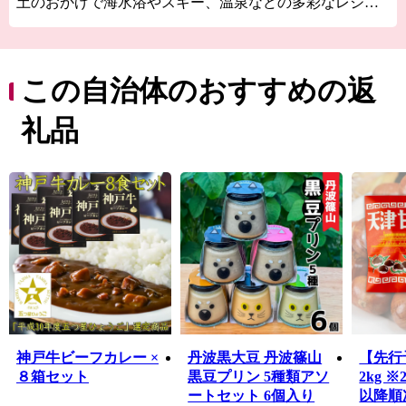
土のおかげで海水浴やスキー、温泉などの多彩なレジャ
ーが楽しめることから「日本の縮図」といわれていま
す。
歴史や風土、産業などが異なる摂津、播磨、但馬、丹
波、淡路という個性豊かな5つの地域から成る兵庫県。皆
この自治体のおすすめの返
様からの応援をお待ちしております。
礼品
神戸牛ビーフカレー ×
丹波黒大豆 丹波篠山
【先行
８箱セット
黒豆プリン 5種類アソ
2kg 
ートセット 6個入り
以降順