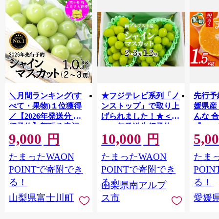
＼月間ランキング(す
★フジテレビ系列「ノ
先行予
べて・果物)１位獲得
ンストップ」で取り上
媛県産
／【2026年発送分 先
げられました！★＜
んな 合
行予約】頬張る幸福
2026年発送先行予約＞
『202
9,000
10,000
5,0
感 〜緑の宝石・ シ
南アルプス市産シャイ
出荷予
円
円
ャインマスカット 〜
ンマスカット1.2kg以
ご自宅
たまったWAON
たまったWAON
たまっ
１ｋｇ以上（２〜３
上（2～3房） クール
マドン
房） フルーツ 山梨県
便発送 ALPAG007
あり 
POINTで寄附でき
POINTで寄附でき
POI
産 果物 くだもの シャ
ツ 高級
る！
る！
る！
山梨県南アルプ
イン マスカット ぶど
産地直
山梨県富士川町
ス市
愛媛
う ブドウ 葡萄 大粒 種
レンジ
なし 先行予約 富士川
県 西
町 10000円 一万円