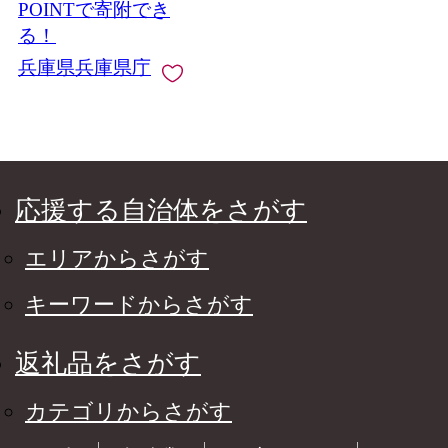
飯 栗きんとん 甘露煮
POINTで寄附でき
こだわり 手軽 おため
る！
し お試し
兵庫県兵庫県庁
応援する自治体をさがす
エリアからさがす
キーワードからさがす
返礼品をさがす
カテゴリからさがす