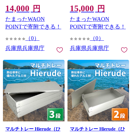
エットティッシュ 大判 携
菌 ウエットティッシュ 大
14,000
15,000
帯用 コンパクト 衛生 日本
判 携帯用 コンパクト 衛生
円
円
製 エタノール 高純度 兵庫
日本製 エタノール 高純度
たまったWAON
たまったWAON
県 兵庫 姫路市
兵庫県 兵庫 姫路市
POINTで寄附できる！
POINTで寄附できる！
（0）
（0）
兵庫県兵庫県庁
兵庫県兵庫県庁
マルチトレー Hierude（ひ
マルチトレー Hierude（ひ