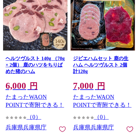
ヘルツヴルスト 140g （70g
ジビエハムセット 鹿の生
× 2個） 鹿のハツをちりば
ハム ヘルツヴルスト 2個
めた猪のハム
計120g
6,000
7,000
円
円
たまったWAON
たまったWAON
POINTで寄附できる！
POINTで寄附できる！
（0）
（0）
兵庫県兵庫県庁
兵庫県兵庫県庁