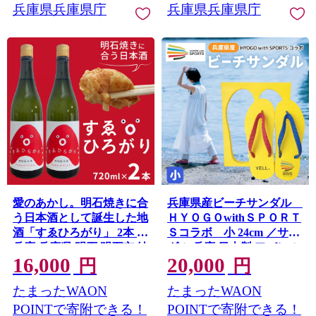
兵庫県兵庫県庁
兵庫県兵庫県庁
愛のあかし。明石焼きに合
兵庫県産ビーチサンダル
う日本酒として誕生した地
ＨＹＯＧＯwithＳＰＯＲＴ
酒「すゑひろがり」 2本 /
Ｓコラボ 小 24cm ／サン
兵庫 兵庫県 明石 明石市 純
ダル 兵庫 日本製 アパレル
16,000
20,000
米酒 爽やか 米 米麹 茨木酒
スポーツ 贈答品 ギフト プ
円
円
造 特別純米酒 冷酒 食中酒
レゼント 海 アウトドア ビ
たまったWAON
たまったWAON
出汁割り 魚介料理 酒
ーチ ファッション 履物 黄
色 兵庫県
POINTで寄附できる！
POINTで寄附できる！