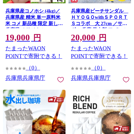
兵庫県産コノホシ (4kg)／
兵庫県産ビーチサンダル
兵庫県産 精米 単一原料米
ＨＹＯＧＯwithＳＰＯＲＴ
米 コメ 新品種 限定 新しい
Ｓコラボ 大 27cm ／サン
兵庫県 オリジナル
ダル 兵庫 日本製 アパレル
19,000
20,000
スポーツ 贈答品 ギフト プ
円
円
レゼント 海 アウトドア ビ
たまったWAON
たまったWAON
ーチ ファッション 履物 黄
色 兵庫県
POINTで寄附できる！
POINTで寄附できる！
（0）
（0）
兵庫県兵庫県庁
兵庫県兵庫県庁