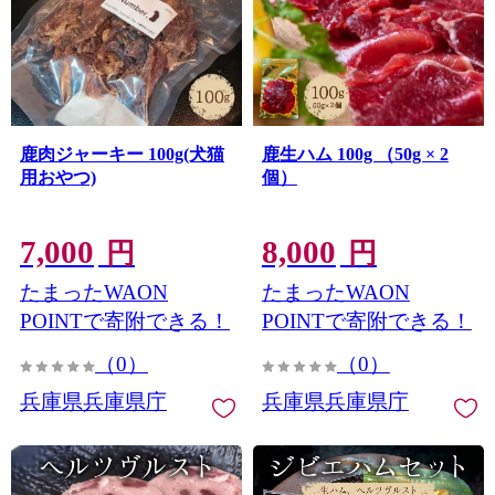
鹿肉ジャーキー 100g(犬猫
鹿生ハム 100g （50g × 2
用おやつ)
個）
7,000
8,000
円
円
たまったWAON
たまったWAON
POINTで寄附できる！
POINTで寄附できる！
（0）
（0）
兵庫県兵庫県庁
兵庫県兵庫県庁