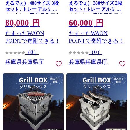
えるでぇ） 480サイズ 3段
えるでぇ） 380サイズ 2段
セット / トレー アルミ ア
セット / トレー アルミ ア
ルミトレー 容器 四角 アウ
ルミトレー 容器 四角 アウ
80,000
60,000
トドア キャンプ キッチン
トドア キャンプ キッチン
円
円
調理器具 マルチユース 兵
調理器具 マルチユース 兵
たまったWAON
たまったWAON
庫県
庫県
POINTで寄附できる！
POINTで寄附できる！
（0）
（0）
兵庫県兵庫県庁
兵庫県兵庫県庁