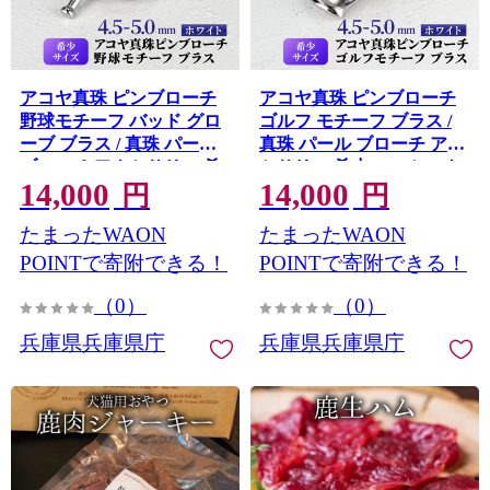
アコヤ真珠 ピンブローチ
アコヤ真珠 ピンブローチ
野球モチーフ バッド グロ
ゴルフ モチーフ ブラス /
ーブ ブラス / 真珠 パール
真珠 パール ブローチ アク
ブローチ アクセサリー 希
セサリー 希少 ユニセック
14,000
14,000
少 ユニセックス 野球 バッ
ス ゴルフ ピン 贈り物 アコ
円
円
ト グローブ ピン 贈り物 ア
ヤ ベビーパール プレゼン
たまったWAON
たまったWAON
コヤ ベビーパール プレゼ
ト ギフト
ント ギフト
POINTで寄附できる！
POINTで寄附できる！
（0）
（0）
兵庫県兵庫県庁
兵庫県兵庫県庁