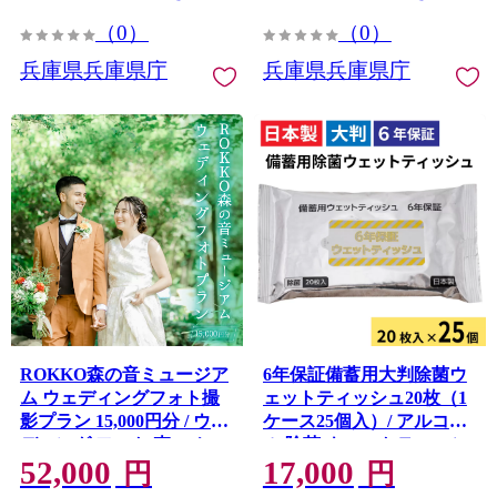
（0）
（0）
兵庫県兵庫県庁
兵庫県兵庫県庁
ROKKO森の音ミュージア
6年保証備蓄用大判除菌ウ
ム ウェディングフォト撮
ェットティッシュ20枚（1
影プラン 15,000円分 / ウェ
ケース25個入）/ アルコー
ディング フォト 森 ロケー
ル 除菌 ウエットティッシ
52,000
17,000
ション撮影 オルゴール 音
ュ 大判 携帯用 コンパクト
円
円
色 自然 六甲山 絶景 フォト
衛生 日本製 エタノール 高