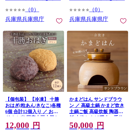
（0）
（0）
兵庫県兵庫県庁
兵庫県兵庫県庁
【個包装】 【冷凍】 十勝
かまどはん サンドブラウ
おはぎ(粒あん/きなこ)各種
ン ／ 高級土鍋 かまど炊き
6個 合計12個入り ／ おは
土鍋ご飯 高級炊飯 陶器炊
ぎ もち米 国産大豆十勝お
飯 本格かまど 職人の手仕
12,000
50,000
はぎ 冷凍 北海道 和菓子 冷
事 キッチン用品 一人暮ら
円
円
凍おはぎ 詰め合わせ 十勝
し 炊飯 ギフト 高級 結婚祝