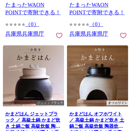
たまったWAON
たまったWAON
産小豆 粒あん きなこ 冷凍
い キッチン アウトドア炊
和菓子 冷凍保存 セット
飯 固形燃料 炊飯 高級 キャ
POINTで寄附できる！
POINTで寄附できる！
ンプギア 日本製 キッチン
（0）
（0）
兵庫県
兵庫県兵庫県庁
兵庫県兵庫県庁
かまどはん ジェットブラ
かまどはん オフホワイト
ック ／ 高級土鍋 かまど炊
／ 高級土鍋 かまど炊き 土
き 土鍋ご飯 高級炊飯 陶器
鍋ご飯 高級炊飯 陶器炊飯