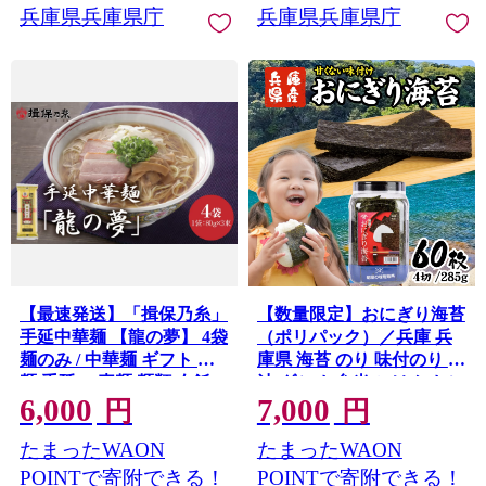
兵庫県兵庫県庁
兵庫県兵庫県庁
【最速発送】「揖保乃糸」
【数量限定】おにぎり海苔
手延中華麺 【龍の夢】 4袋
（ポリパック）／兵庫 兵
麺のみ / 中華麺 ギフト 乾
庫県 海苔 のり 味付のり 出
麺 手延べ 素麺 麺類 夕飯
汁 ダシ お弁当 ごはん おに
6,000
7,000
簡単調理 冷やし レシピ 備
ぎり ごはん 玉子焼き 一番
円
円
蓄 グルメ アレンジ 洋風 温
網 お餅 天婦羅 味付け海苔
たまったWAON
たまったWAON
かい ぶっかけ
POINTで寄附できる！
POINTで寄附できる！