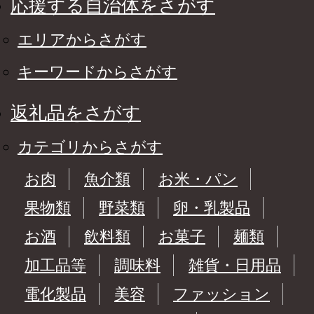
応援する自治体をさがす
エリアからさがす
キーワードからさがす
返礼品をさがす
カテゴリからさがす
お肉
魚介類
お米・パン
果物類
野菜類
卵・乳製品
お酒
飲料類
お菓子
麺類
加工品等
調味料
雑貨・日用品
電化製品
美容
ファッション