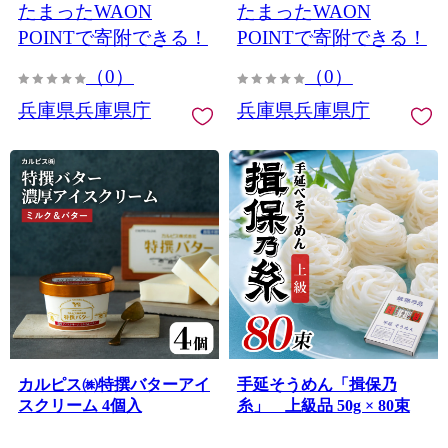
たまったWAON
たまったWAON
POINTで寄附できる！
POINTで寄附できる！
（0）
（0）
兵庫県兵庫県庁
兵庫県兵庫県庁
カルピス㈱特撰バターアイ
手延そうめん「揖保乃
スクリーム 4個入
糸」 上級品 50g × 80束