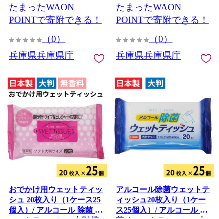
たまったWAON
たまったWAON
プラン ウエディング 緑 結
純度 兵庫県 兵庫 姫路市
婚 神戸 結婚式 博物館 ガー
POINTで寄附できる！
POINTで寄附できる！
デン 自然光 リラックス ナ
（0）
（0）
チュラル
兵庫県兵庫県庁
兵庫県兵庫県庁
おでかけ用ウェットティッ
アルコール除菌ウェットテ
シュ 20枚入り（1ケース25
ィッシュ20枚入り（1ケー
個入）/ アルコール 除菌 ウ
ス25個入）/ アルコール 除