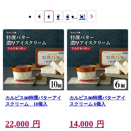
1
2
3
...
12
カルピス㈱特撰バターアイ
カルピス㈱特撰バターアイ
スクリーム 10個入
スクリーム 6個入
22,000
14,000
円
円