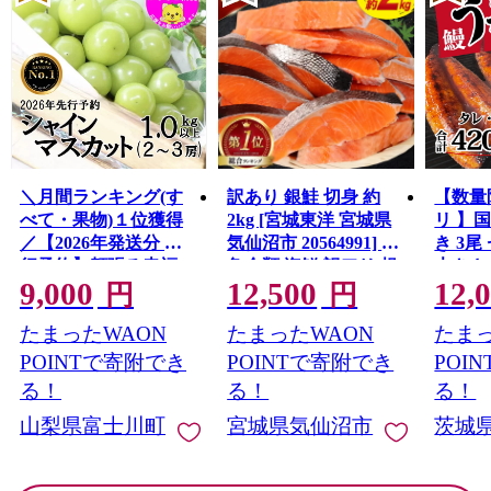
＼月間ランキング(す
訳あり 銀鮭 切身 約
【数量
べて・果物)１位獲得
2kg [宮城東洋 宮城県
リ 】
／【2026年発送分 先
気仙沼市 20564991] 鮭
き 3尾 
行予約】頬張る幸福
魚介類 海鮮 訳アリ 規
大きさ
9,000
12,500
12,
感 〜緑の宝石・ シ
格外 不揃い さけ サケ
レ・山
円
円
ャインマスカット 〜
鮭切身 シャケ 切り身
鰻 ふ
たまったWAON
たまったWAON
たまっ
１ｋｇ以上（２〜３
冷凍 家庭用 おかず 弁
な重 
房） フルーツ 山梨県
当 支援 サーモン 銀鮭
茨城 
POINTで寄附でき
POINTで寄附でき
POI
産 果物 くだもの シャ
切り身 魚 わけあり
と納税 冷
る！
る！
る！
イン マスカット ぶど
山梨県富士川町
宮城県気仙沼市
茨城
う ブドウ 葡萄 大粒 種
なし 先行予約 富士川
町 10000円 一万円