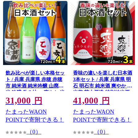
飲み比べが楽しい本格セッ
香味の違いを楽しむ日本酒
ト / 兵庫 兵庫県 赤穂 赤穂
3本セット / 兵庫 兵庫県 明
市 純米酒 純米吟醸 山廃純
石 明石市 純米酒 爽やか 米
米 吟醸 飲み比べ 爽やか 米
米麹 茨木酒造 特別純米酒
31,000
41,000
米麹 老舗 蔵元 奥藤商事 フ
冷酒 食中酒 純米大吟醸 海
円
円
ルーティー 冷酒 純米吟醸
鮮料理 和食 酒
たまったWAON
たまったWAON
酒 伝統 文化 酒
POINTで寄附できる！
POINTで寄附できる！
（0）
（0）