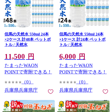
但馬の天然水 550ml 24本
但馬の天然水 550ml 24本
×2ケース 計48本 ペットボ
×1ケース 計24本 ペットボ
トル / 天然水
トル / 天然水
11,500
6,000
円
円
たまったWAON
たまったWAON
POINTで寄附できる！
POINTで寄附できる！
（0）
（0）
兵庫県兵庫県庁
兵庫県兵庫県庁