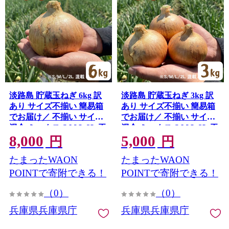
淡路島 貯蔵玉ねぎ 6kg 訳
淡路島 貯蔵玉ねぎ 3kg 訳
あり サイズ不揃い 簡易箱
あり サイズ不揃い 簡易箱
でお届け／ 不揃い サイズ
でお届け／ 不揃い サイズ
混合 ミックス S M L 2L 玉
混合 ミックス S M L 2L 玉
8,000
5,000
ねぎ タマネギ オニオン ス
ねぎ タマネギ オニオン ス
円
円
ライス サラダ ハンバーグ
ライス サラダ ハンバーグ
たまったWAON
たまったWAON
肉じゃが 焼肉 常備菜 BBQ
肉じゃが 焼肉 常備菜 BBQ
スープ 味噌汁 産地直送 兵
スープ 味噌汁 産地直送 兵
POINTで寄附できる！
POINTで寄附できる！
庫県 淡路市
庫県 淡路市
（0）
（0）
兵庫県兵庫県庁
兵庫県兵庫県庁