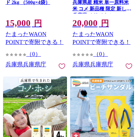
ド 2kg （500g×4袋）
兵庫県産 精米 単一原料米
米 コメ 新品種 限定 新しい
兵庫県 オリジナル
15,000
20,000
円
円
たまったWAON
たまったWAON
POINTで寄附できる！
POINTで寄附できる！
（0）
（0）
兵庫県兵庫県庁
兵庫県兵庫県庁