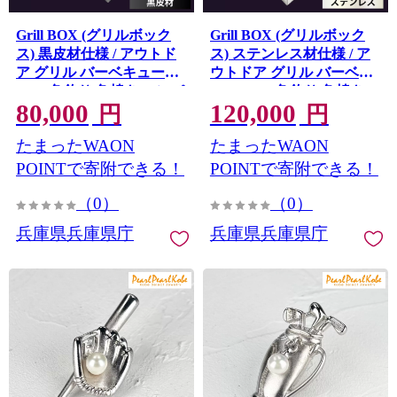
Grill BOX (グリルボック
Grill BOX (グリルボック
ス) 黒皮材仕様 / アウトド
ス) ステンレス材仕様 / ア
ア グリル バーベキュー
ウトドア グリル バーベキ
BBQ 魚釣り 魚焼き コンパ
ュー BBQ 魚釣り 魚焼き
80,000
120,000
クト キャンプ 串焼き 黒皮
コンパクト キャンプ 串焼
円
円
材
き ステンレス
たまったWAON
たまったWAON
POINTで寄附できる！
POINTで寄附できる！
（0）
（0）
兵庫県兵庫県庁
兵庫県兵庫県庁