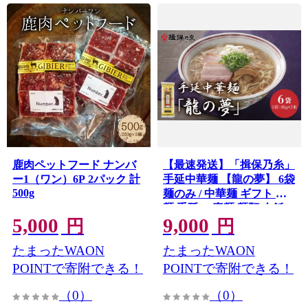
鹿肉ペットフード ナンバ
【最速発送】「揖保乃糸」
ー1（ワン）6P 2パック 計
手延中華麺 【龍の夢】 6袋
500g
麺のみ / 中華麺 ギフト 乾
麺 手延べ 素麺 麺類 夕飯
5,000
9,000
簡単調理 冷やし レシピ 備
円
円
蓄 グルメ アレンジ 洋風 温
たまったWAON
たまったWAON
かい ぶっかけ
POINTで寄附できる！
POINTで寄附できる！
（0）
（0）