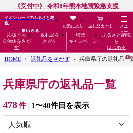
《受付中》 令和8年熊本地震緊急支援
イオンカードのふるさと納
税
お気に入り
返礼品カート
メニ
ュー
応援する
返礼品を
特集・
ふるさと納税
自治体をさが
さがす
キャンペーン
を
す
はじめる
HOME
返礼品をさがす
兵庫県庁の返礼品一
兵庫県庁の返礼品一覧
478
件
1〜40件目を表示