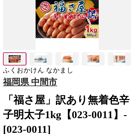
ふくおかけん なかまし
福岡県 中間市
「福さ屋」訳あり無着色辛
子明太子1kg【023-0011】-
[023-0011]