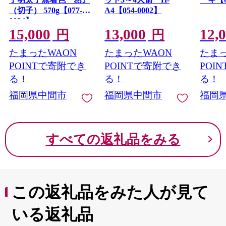
（切子） 570g【077-
A4【054-0002】
0024】
15,000
13,000
12,
円
円
たまったWAON
たまったWAON
たまっ
POINTで寄附でき
POINTで寄附でき
POI
る！
る！
る！
福岡県中間市
福岡県中間市
福岡
すべての返礼品をみる
この返礼品をみた人が見て
いる返礼品