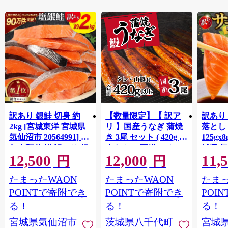
訳あり 銀鮭 切身 約
【数量限定】【 訳ア
訳あり
2kg [宮城東洋 宮城県
リ 】国産うなぎ 蒲焼
落とし 
気仙沼市 20564991] 鮭
き 3尾 セット ( 420g )
125gx
魚介類 海鮮 訳アリ 規
大きさ の不揃い タ
城県 
12,500
12,000
11,
格外 不揃い さけ サケ
レ・山椒付き ウナギ
20564
円
円
鮭切身 シャケ 切り身
鰻 ふぞろい 不揃い う
お刺し
たまったWAON
たまったWAON
たまっ
冷凍 家庭用 おかず 弁
な重 ひつまぶし 人気
生 生
当 支援 サーモン 銀鮭
茨城 八千代町 ふるさ
鮭 銀鮭
POINTで寄附でき
POINTで寄附でき
POI
切り身 魚 わけあり
と納税 冷凍 [SF951ya]
介
る！
る！
る！
宮城県気仙沼市
茨城県八千代町
宮城