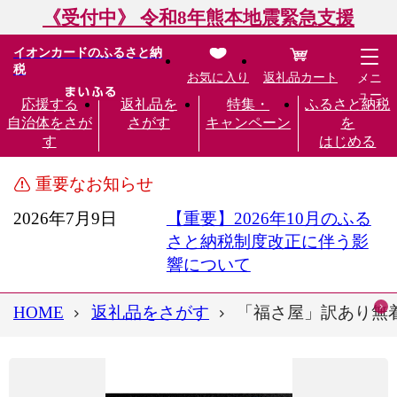
《受付中》 令和8年熊本地震緊急支援
イオンカードのふるさと納
税
お気に入り
返礼品カート
メニ
ュー
応援する
返礼品を
特集・
ふるさと納税
自治体をさが
さがす
キャンペーン
を
す
はじめる
重要なお知らせ
2026年7月9日
【重要】2026年10月のふる
さと納税制度改正に伴う影
響について
HOME
返礼品をさがす
「福さ屋」訳あり無着色