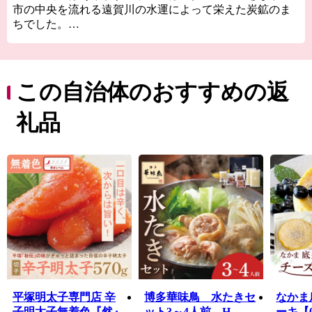
市の中央を流れる遠賀川の水運によって栄えた炭鉱のま
ちでした。
昭和30年代以降、隣接する北九州市のベッドタウンと
して開発がすすみ、今では、市内の人口の9割が生活する
住宅地の「川東」と往時の面影を残す田園風景がのどか
な「川西」の今昔の風景が共存しています。
この自治体のおすすめの返
平成30年に市制施行60周年を迎え、中間市は遠賀川と
ともに新たな歩みを始めました。世界遺産「遠賀川水源
礼品
地ポンプ室」をはじめ、九州最大の中州である自然豊か
な「中島」、市内外から人が集うイベントや季節を彩る
河川敷の風景など、遠賀川を活用したまちづくりを進め
ています。
わたしたち中間市は、16平方キロメートルの小さなま
ちです。小さなまちだからできることを、みんなで取り
組んでいきたいと思っています。中間市が「今」頑張っ
ていることを、ぜひご覧ください。
平塚明太子専門店 辛
博多華味鳥 水たきセ
なかま
子明太子無着色『然』
ット3～4人前 H-
ーキ【0