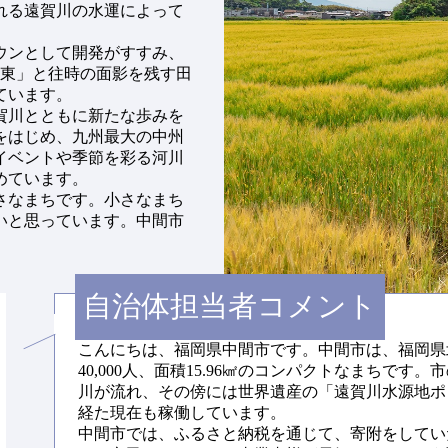
れる遠賀川の水運によって
ウンとして開発がすすみ、
川東」と往時の面影を残す田
ています。
賀川とともに新たな歩みを
をはじめ、九州最大の中州
イベントや季節を彩る河川
めています。
さなまちです。小さなまち
いと思っています。中間市
。
自治体担当者コメント
こんにちは、福岡県中間市です。中間市は、福岡県
40,000人、面積15.96㎢のコンパクトなまちです
川が流れ、その傍には世界遺産の「遠賀川水源地ポン
経た現在も稼働しています。
中間市では、ふるさと納税を通じて、寄附をしてい