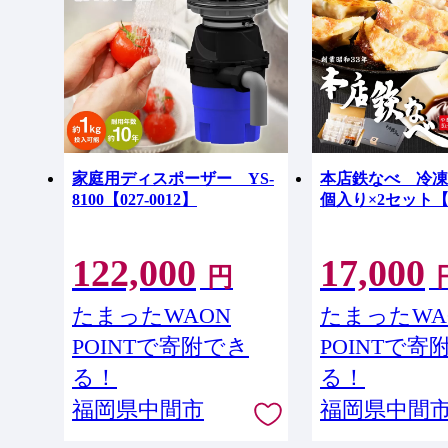
家庭用ディスポーザー YS-
本店鉄なべ 冷凍
8100【027-0012】
個入り×2セット【04
122,000
17,000
円
たまったWAON
たまったWA
POINTで寄附でき
POINTで寄
る！
る！
福岡県中間市
福岡県中間