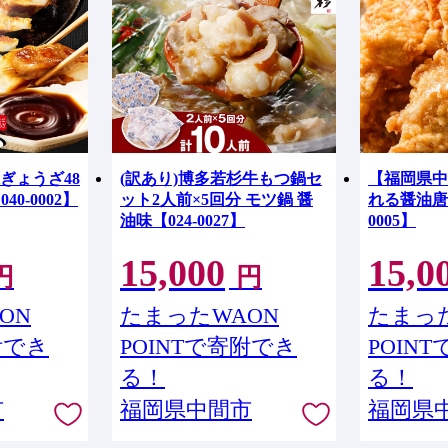
ぎょうざ48
(訳あり)博多若杉牛もつ鍋セ
【福岡県中
0-0002】
ット2人前×5回分 モツ鍋 醤
れる醤油唐揚
油味【024-0027】
0005】
15,000
15,0
円
円
ON
たまったWAON
たまった
附でき
POINTで寄附でき
POIN
る！
る！
市
福岡県中間市
福岡県