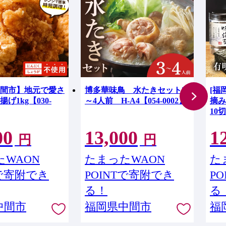
間市】地元で愛さ
博多華味鳥 水たきセット3
[福
げ1kg【030-
～4人前 H-A4【054-0002】
摘
10
001
00
13,000
1
円
円
WAON
たまったWAON
た
Tで寄附でき
POINTで寄附でき
P
る！
る
中間市
福岡県中間市
福