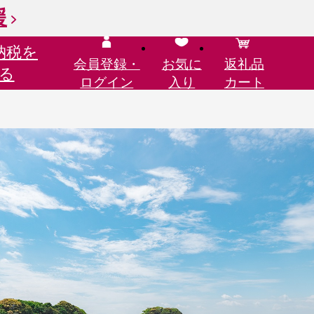
援
納税を
会員登録・
お気に
返礼品
る
ログイン
入り
カート