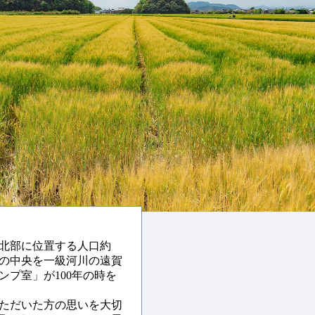
北部に位置する人口約
。市の中央を一級河川の遠賀
プ室」が100年の時を
ただいた方の思いを大切