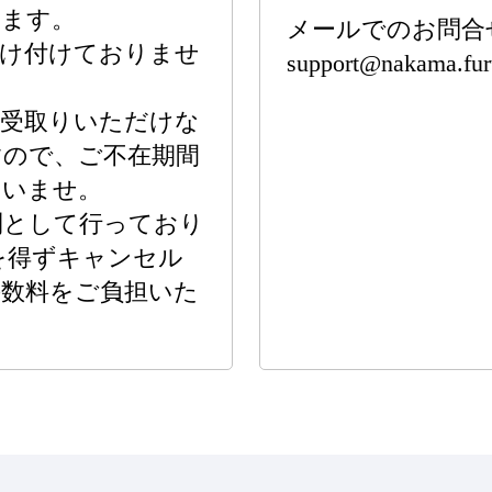
します。
メールでのお問合
受け付けておりませ
support@nakama.furu
お受取りいただけな
すので、ご不在期間
さいませ。
則として行っており
を得ずキャンセル
手数料をご負担いた