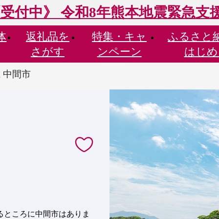
受付中》 令和8年熊本地震緊急支
体
返礼品を
特集・
キャ
ふるさと
さがす
ンペーン
はじめ
 中間市
るところに中間市はありま