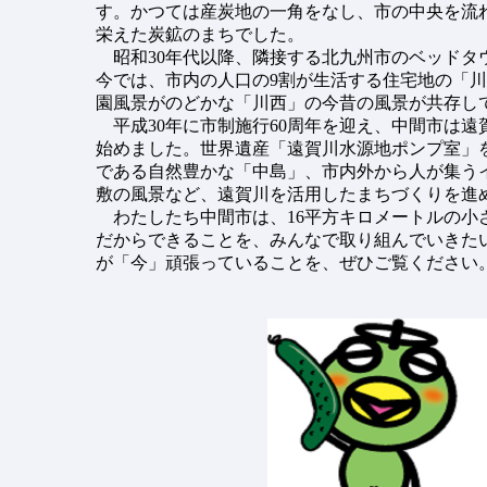
す。かつては産炭地の一角をなし、市の中央を流
栄えた炭鉱のまちでした。
昭和30年代以降、隣接する北九州市のベッドタ
今では、市内の人口の9割が生活する住宅地の「
園風景がのどかな「川西」の今昔の風景が共存し
平成30年に市制施行60周年を迎え、中間市は遠
始めました。世界遺産「遠賀川水源地ポンプ室」
である自然豊かな「中島」、市内外から人が集う
敷の風景など、遠賀川を活用したまちづくりを進
わたしたち中間市は、16平方キロメートルの小
だからできることを、みんなで取り組んでいきた
が「今」頑張っていることを、ぜひご覧ください