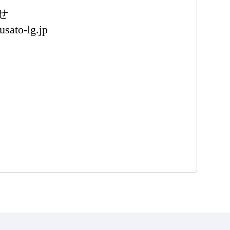
せ
sato-lg.jp