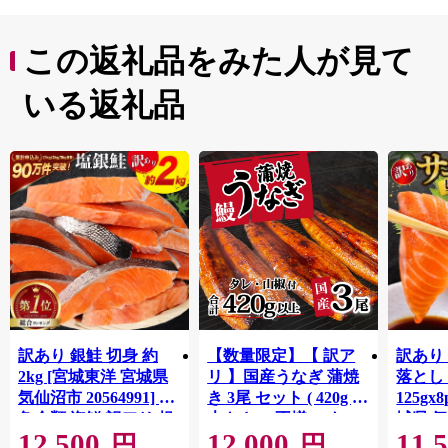
この返礼品をみた人が見て
いる返礼品
訳あり 銀鮭 切身 約
【数量限定】【 訳ア
訳あり
2kg [宮城東洋 宮城県
リ 】国産うなぎ 蒲焼
落とし 
気仙沼市 20564991] 鮭
き 3尾 セット ( 420g )
125gx
魚介類 海鮮 訳アリ 規
大きさ の不揃い タ
城県 
12,500
12,000
11,
格外 不揃い さけ サケ
レ・山椒付き ウナギ
20564
円
円