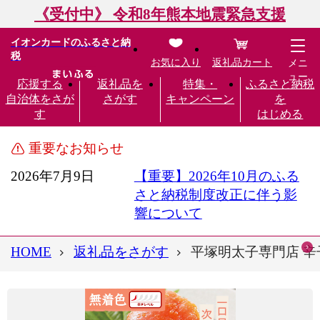
《受付中》 令和8年熊本地震緊急支援
イオンカードのふるさと納
税
お気に入り
返礼品カート
メニ
ュー
応援する
返礼品を
特集・
ふるさと納税
自治体をさが
さがす
キャンペーン
を
す
はじめる
重要なお知らせ
2026年7月9日
【重要】2026年10月のふる
さと納税制度改正に伴う影
響について
HOME
返礼品をさがす
平塚明太子専門店 辛子