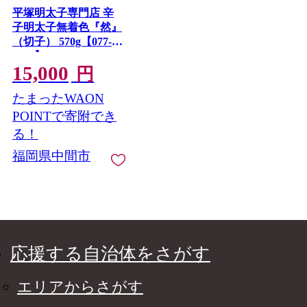
平塚明太子専門店 辛
子明太子無着色『然』
（切子） 570g【077-
0024】
15,000
円
たまったWAON
POINTで寄附でき
る！
福岡県中間市
応援する自治体をさがす
エリアからさがす