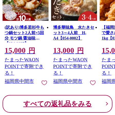
ていることを、ぜひご覧ください。
(訳あり)博多若杉牛も
博多華味鳥 水たきセ
【福岡
つ鍋セット2人前×5回
ット3～4人前 H-
で愛さ
分 モツ鍋 醤油味
A4【054-0002】
1kg【0
【024-0027】
15,000
13,000
15,
円
円
たまったWAON
たまったWAON
たまっ
POINTで寄附でき
POINTで寄附でき
POI
る！
る！
る！
福岡県中間市
福岡県中間市
福岡
すべての返礼品をみる