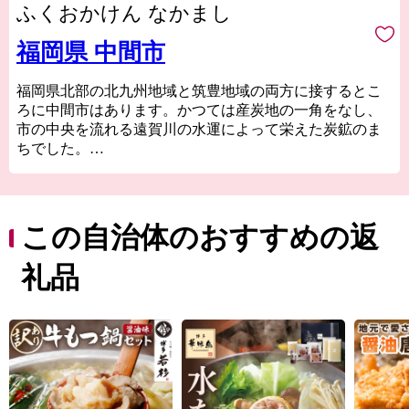
ふくおかけん なかまし
福岡県 中間市
福岡県北部の北九州地域と筑豊地域の両方に接するとこ
ろに中間市はあります。かつては産炭地の一角をなし、
市の中央を流れる遠賀川の水運によって栄えた炭鉱のま
ちでした。
昭和30年代以降、隣接する北九州市のベッドタウンと
して開発がすすみ、今では、市内の人口の9割が生活する
住宅地の「川東」と往時の面影を残す田園風景がのどか
な「川西」の今昔の風景が共存しています。
この自治体のおすすめの返
平成30年に市制施行60周年を迎え、中間市は遠賀川と
ともに新たな歩みを始めました。世界遺産「遠賀川水源
礼品
地ポンプ室」をはじめ、九州最大の中州である自然豊か
な「中島」、市内外から人が集うイベントや季節を彩る
河川敷の風景など、遠賀川を活用したまちづくりを進め
ています。
わたしたち中間市は、16平方キロメートルの小さなま
ちです。小さなまちだからできることを、みんなで取り
組んでいきたいと思っています。中間市が「今」頑張っ