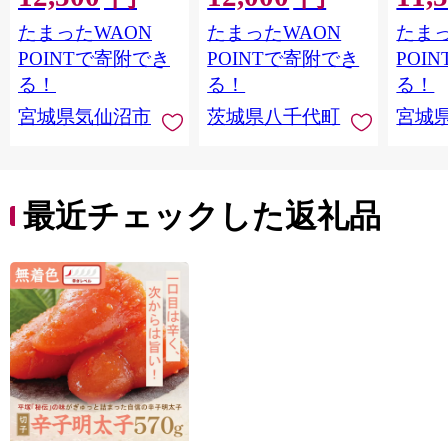
鮭切身 シャケ 切り身
鰻 ふぞろい 不揃い う
お刺し
たまったWAON
たまったWAON
たまっ
冷凍 家庭用 おかず 弁
な重 ひつまぶし 人気
生 生
当 支援 サーモン 銀鮭
茨城 八千代町 ふるさ
鮭 銀鮭
POINTで寄附でき
POINTで寄附でき
POI
切り身 魚 わけあり
と納税 冷凍 [SF951ya]
介
る！
る！
る！
宮城県気仙沼市
茨城県八千代町
宮城
最近チェックした返礼品