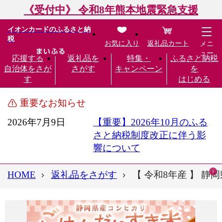
《受付中》 令和8年熊本地震緊急支援
イオンカードのふるさと納
税
お気に入り
返礼品カート
メニ
ュー
応援する
返礼品を
特集・
ふるさと納税
自治体をさが
さがす
キャンペーン
を
す
はじめる
重要なお知らせ
2026年7月9日
【重要】2026年10月のふる
さと納税制度改正に伴う影
響について
HOME
返礼品をさがす
【 令和8年産 】 静岡