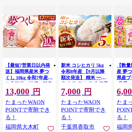
【最短7営業日以内発
新米 コシヒカリ 5kg
【数量
送】福岡県産米 夢つ
令和8年産 【9月以降
産 夢つ
くし 10kg 令和7年産
順次発送】 精米 一等
県産ブラ
※北海道・沖縄・離島
米 白米 米 お米 先行予
(品番:3
13,000
7,000
6,0
は配送不可 |【精米 単
約 数量 限定 こしひか
円
円
一米 単一原料米 7年産
り 5キロ 米5kg ごはん
たまったWAON
たまったWAON
たまっ
国産 お米 ブランド米
こめ コメ はくまい お
5kg × 2 ゆめつくし】
米マイスター 厳選 予
POINTで寄附でき
POINTで寄附でき
POI
CY009_01
約 白飯 ※ okome kome
る！
る！
る！
おむすび おにぎり 国
福岡県大木町
千葉県香取市
福岡
産 飯 おこめ 取り寄せ