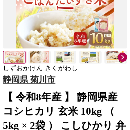
しずおかけん きくがわし
静岡県 菊川市
【 令和8年産 】 静岡県産
コシヒカリ 玄米 10kg （
5kg × 2袋 ） こしひかり 弁