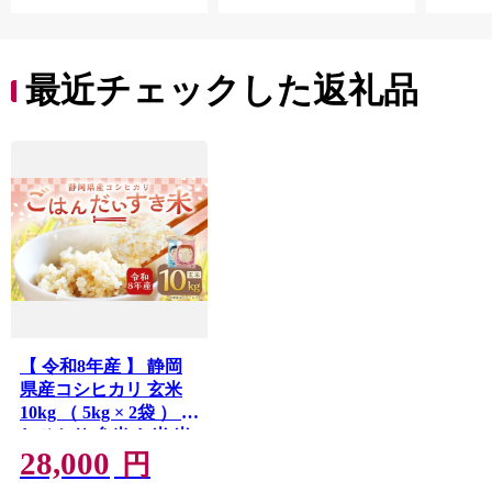
弁当 家計応援 千葉県
産 R8 2026年 産 千葉
千葉県 香取市
最近チェックした返礼品
【 令和8年産 】 静岡
県産コシヒカリ 玄米
10kg （ 5kg × 2袋 ） こ
しひかり 弁当 お米 米
28,000
こめ コメ 白米 白飯 飯
円
ご飯 オニギリ おにぎ