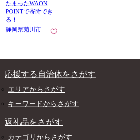
たまったWAON
り 【 2026年8月下旬～
2027年8月下旬まで順
POINTで寄附でき
次発送予定 】
る！
静岡県菊川市
応援する自治体をさがす
エリアからさがす
キーワードからさがす
返礼品をさがす
カテゴリからさがす