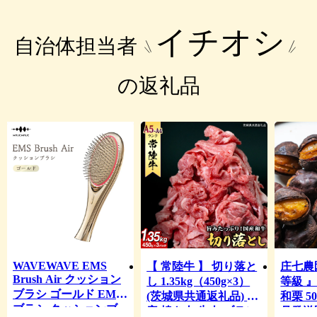
イチオシ
自治体担当者
の返礼品
WAVEWAVE EMS
【 常陸牛 】 切り落と
庄七農
Brush Air クッション
し 1.35kg（450g×3）
等級 
ブラシ ゴールド EMS
(茨城県共通返礼品) 国
和栗 50
ブラシ クッションブ
産 焼き肉 牛肉 ブラン
月発送