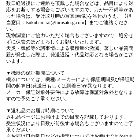
数日経過後にご連絡を頂戴した場合などは、品目により対
応をお断りする場合もございますので、万が一不備等があ
った場合は、受け取り時の写真(画像)を添付のうえ、【担
当窓口：tsukubamirai@furusato-g.com】までご連絡くださ
い。
現物調査にご協力いただく場合もございますので、処分せ
ずに保管のほどよろしくお願いいたします。
天災・気候等の諸事情による収穫量の激減、著しい品質問
題が発生した際は、発送遅延・代品対応となる場合がござ
います。
▼機器の保証期間について
機器については、機種/メーカーにより保証期間及び保証期
間の起算日(発送日もしくは到着日)が異なります。
メーカー保証対象外要件による故障は保証対象外となりま
すので予めご了承ください。
▼返礼品のお届け時期について
返礼品ページにお届けまでの目安を記載しております。
受注状況により日数が前後する場合もございますのでご了
承ください。
※お届け日や曜日などの指定についてはお受けできかねま