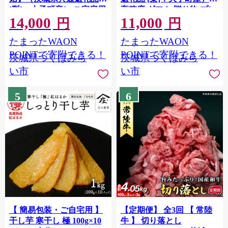
[梨]：大子町産） ご家庭用
高糖度 ギフト 贈り物 プレ
14,000
11,000
フルーツ なし ナシ 和梨 梨
ゼント フルーツ なし ナシ
円
円
わけあり 果実 旬のフルー
和梨 梨 果実 旬のフルーツ
たまったWAON
たまったWAON
ツ お取り寄せ くだもの 果
お取り寄せ くだもの 果物
物 みずみずしい [FC74-
みずみずしい [FC72-NT]
POINTで寄附できる！
POINTで寄附できる！
茨城県つくばみら
茨城県つくばみら
NT]
い市
い市
5
6
【 簡易包装・ご自宅用 】
【定期便】 全3回 【 常陸
干し芋 寒干し 極 100g×10
牛 】 切り落とし