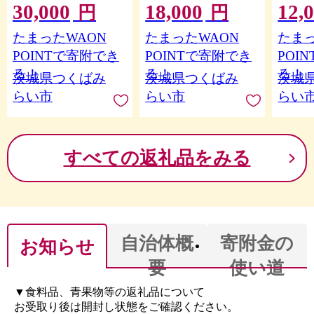
ラシ マイクロカレン
30,000
18,000
12,
ド牛肉 ブランド牛 国
取り寄
円
円
ト マイナスイオン 赤
産牛 黒毛和牛 和牛 国
くり 
色LED 潤い 艶 光エス
たまったWAON
たまったWAON
たまっ
産黒毛和牛 お肉 A4ラ
ーツ 
テ ヘアブラシ 頭皮ケ
ンク A5ランク すき焼
い 果
POINTで寄附でき
POINTで寄附でき
POI
ア 美容 ヘアケア ブラ
き 牛丼 小分け
農園 [B
る！
る！
る！
茨城県つくばみ
茨城県つくばみ
茨城
ッシュエアー ブラシ
[BX114-NT]
エアー ウェイブウェ
らい市
らい市
らい
イブ 誕生日 プレゼン
ト 実用的 頭皮マッサ
ージ 家電 電化製品 新
生活 プレゼント 新生
すべての返礼品をみる
活応援 日用品 美容機
器 必要なもの 便利 お
すすめ 一人暮らし 二
人暮らし 必要 [AG232-
NT]
自治体概
寄附金の
お知らせ
要
使い道
▼食料品、青果物等の返礼品について
お受取り後は開封し状態をご確認ください。