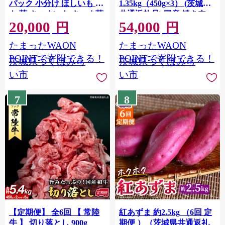
パック 小分け ほしいも い
1.35kg（450g×3） (茨城県
も 芋 さつまいも さつま芋
共通返礼品) 国産 焼き肉
20,000
54,000
お菓子 おやつ スイーツ 甘
牛肉 やきにく ブランド牛
円
円
い 庄七農園 [BK34-NT]
肉 ブランド牛 国産牛 黒毛
たまったWAON
たまったWAON
和牛 和牛 国産黒毛和牛 お
肉 A4ランク A5ランク す
POINTで寄附できる！
POINTで寄附できる！
茨城県つくばみら
茨城県つくばみら
き焼き 牛丼 小分け
い市
い市
7
8
【定期便】 全6回 【 常陸
紅あずま 約2.5kg （6回 定
牛 】 切り落とし 900g
期便 ）（茨城県共通返礼