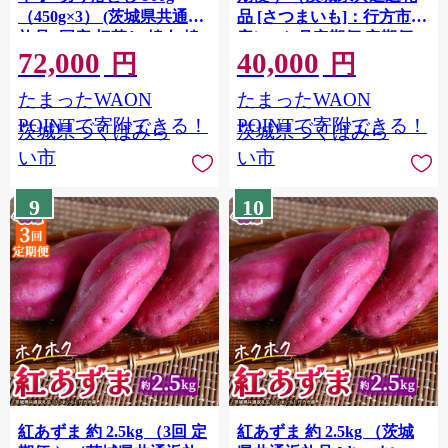
（450g×3） (茨城県共通返
品 [さつまいも]：行方市
礼品) 国産 切落し 焼肉 焼
産） 6か月定期便 定期便
72,000
40,000
き肉 お肉 A4ランク A5ラ
さつまいも サツマイモ べ
円
円
ンク ブランド牛 小分け
にあずま 芋 いも 野菜 根菜
たまったWAON
たまったWAON
[BX88-NT]
茨城県産 お取り寄せ 野菜
根菜 いも [FC88-NT]
POINTで寄附できる！
POINTで寄附できる！
茨城県つくばみら
茨城県つくばみら
い市
い市
9
10
紅あずま 約 2.5kg （3回 定
紅あずま 約 2.5kg （茨城