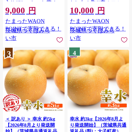
入り ほしいも いも 芋 さつ
なし 旬 お取り寄せ フルー
9,000
10,000
まいも さつま芋 茨城 べに
ツ 甘い ジューシー 和梨 時
円
円
はるか お菓子 おやつ スイ
期 [FC12-NT]
たまったWAON
たまったWAON
ーツ 塚田商店 マツコの知
らない世界 スーパーツカ
POINTで寄附できる！
POINTで寄附できる！
茨城県つくばみら
茨城県つくばみら
ダ スピード配送 [EA02-
い市
い市
NT-r]
3
4
＜ 訳あり ＞ 幸水 約5kg
幸水 約3kg【2026年8月よ
【2026年8月より発送開
り発送開始】（茨城県共通
始】（茨城県共通返礼品
返礼品 [梨]：大子町産）