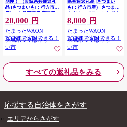
期便 ）（茨城県共通返礼
県共通返礼品 [さつまい
品 [さつまいも]：行方市
も]：行方市産） さつまい
産） 3か月定期便 定期便
も サツマイモ べにあずま
20,000
8,000
さつまいも サツマイモ べ
芋 いも 野菜 根菜 茨城県産
円
円
にあずま 芋 いも 野菜 根菜
お取り寄せ 野菜 根菜 いも
たまったWAON
たまったWAON
[FC86-NT]
茨城県産 お取り寄せ 野菜
根菜 いも [FC87-NT]
POINTで寄附できる！
POINTで寄附できる！
茨城県つくばみら
茨城県つくばみら
い市
い市
すべての返礼品をみる
応援する自治体をさがす
エリアからさがす