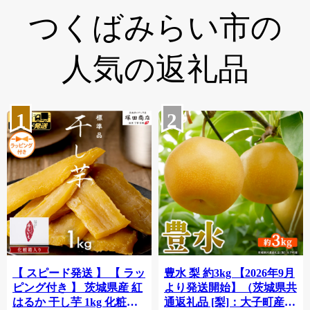
つくばみらい市の
人気の返礼品
1
2
【 スピード発送 】 【 ラッ
豊水 梨 約3kg 【2026年9月
ピング付き 】 茨城県産 紅
より発送開始】（茨城県共
はるか 干し芋 1kg 化粧箱
通返礼品 [梨]：大子町産）