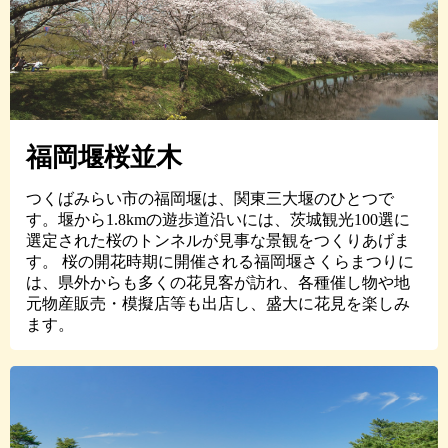
福岡堰桜並木
つくばみらい市の福岡堰は、関東三大堰のひとつで
す。堰から1.8kmの遊歩道沿いには、茨城観光100選に
選定された桜のトンネルが見事な景観をつくりあげま
す。 桜の開花時期に開催される福岡堰さくらまつりに
は、県外からも多くの花見客が訪れ、各種催し物や地
元物産販売・模擬店等も出店し、盛大に花見を楽しみ
ます。