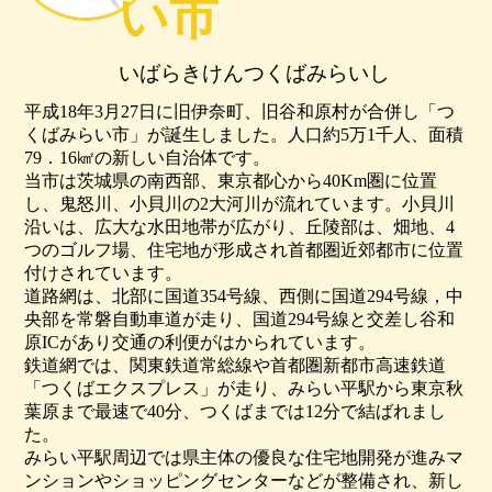
い市
いばらきけんつくばみらいし
平成18年3月27日に旧伊奈町、旧谷和原村が合併し「つ
くばみらい市」が誕生しました。人口約5万1千人、面積
79．16㎢の新しい自治体です。
当市は茨城県の南西部、東京都心から40Km圏に位置
し、鬼怒川、小貝川の2大河川が流れています。小貝川
沿いは、広大な水田地帯が広がり、丘陵部は、畑地、4
つのゴルフ場、住宅地が形成され首都圏近郊都市に位置
付けされています。
道路網は、北部に国道354号線、西側に国道294号線，中
央部を常磐自動車道が走り、国道294号線と交差し谷和
原ICがあり交通の利便がはかられています。
鉄道網では、関東鉄道常総線や首都圏新都市高速鉄道
「つくばエクスプレス」が走り、みらい平駅から東京秋
葉原まで最速で40分、つくばまでは12分で結ばれまし
た。
みらい平駅周辺では県主体の優良な住宅地開発が進みマ
ンションやショッピングセンターなどが整備され、新し