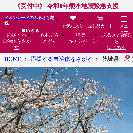
《受付中》 令和8年熊本地震緊急支援
イオンカードのふるさと納
税
お気に入り
返礼品カート
メニ
ュー
応援する
返礼品を
特集・
ふるさと納税
自治体をさが
さがす
キャンペーン
を
す
はじめる
HOME
応援する自治体をさがす
茨城県 つ