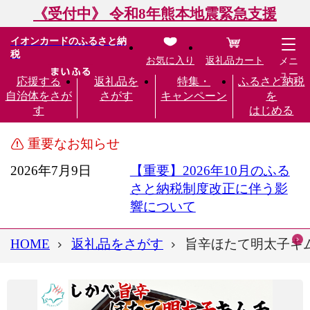
《受付中》 令和8年熊本地震緊急支援
イオンカードのふるさと納
税
お気に入り
返礼品カート
メニ
ュー
応援する
返礼品を
特集・
ふるさと納税
自治体をさが
さがす
キャンペーン
を
す
はじめる
重要なお知らせ
2026年7月9日
【重要】2026年10月のふる
さと納税制度改正に伴う影
響について
HOME
返礼品をさがす
旨辛ほたて明太子キムチ 