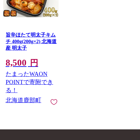
旨辛ほたて明太子キム
チ 400g(200g×2) 北海道
産 明太子
8,500
円
たまったWAON
POINTで寄附でき
る！
北海道鹿部町