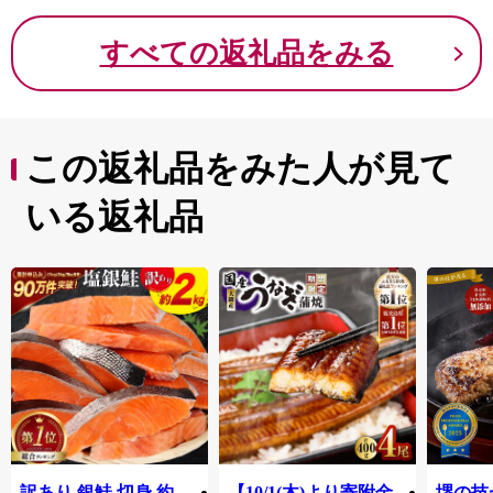
すべての返礼品をみる
この返礼品をみた人が見て
いる返礼品
訳あり 銀鮭 切身 約
【10/1(木)より寄附金
堺の技