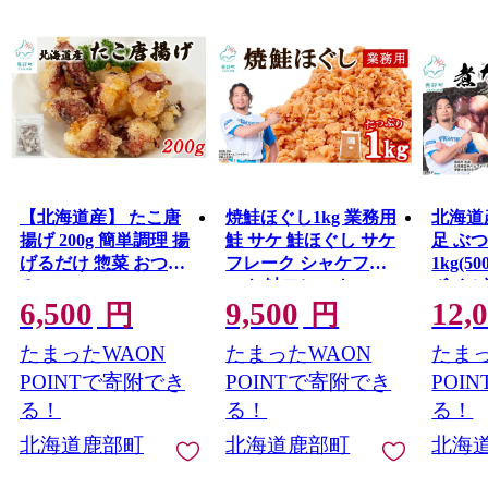
趣のある温泉旅館から、気軽に楽しめる足湯まで、町内
には至るところに温泉があります。
また、全国でも珍しい天然温泉が噴き出す「間歇泉」が
あります。約103℃の温泉が空高く吹き上げる姿は圧巻で
す！
【北海道産】 たこ唐
焼鮭ほぐし1kg 業務用
北海道
揚げ 200g 簡単調理 揚
鮭 サケ 鮭ほぐし サケ
足 ぶ
げるだけ 惣菜 おつま
フレーク シャケフレ
1kg(5
み
ーク 鮭フレーク
ボイル
6,500
9,500
12,
円
円
たまったWAON
たまったWAON
たまっ
POINTで寄附でき
POINTで寄附でき
POI
る！
る！
る！
北海道鹿部町
北海道鹿部町
北海