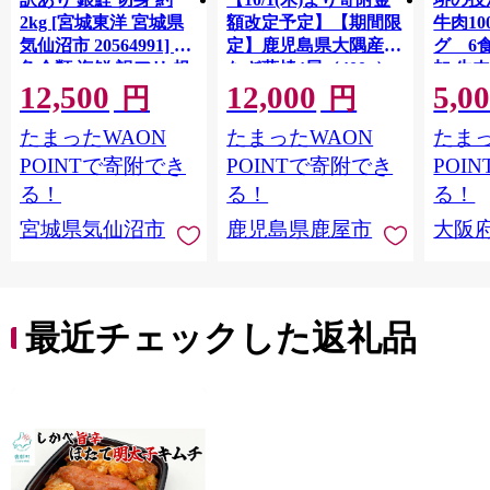
2kg [宮城東洋 宮城県
額改定予定】【期間限
牛肉1
気仙沼市 20564991] 鮭
定】鹿児島県大隅産う
グ 6
魚介類 海鮮 訳アリ 規
なぎ蒲焼4尾（400g）
加 牛
12,500
12,000
5,0
格外 不揃い さけ サケ
ット 6
円
円
鮭切身 シャケ 切り身
メ 温
たまったWAON
たまったWAON
たまっ
冷凍 家庭用 おかず 弁
菜 簡
当 支援 サーモン 銀鮭
すめ 
POINTで寄附でき
POINTで寄附でき
POI
切り身 魚 わけあり
取り寄
る！
る！
る！
料 ふ
宮城県気仙沼市
鹿児島県鹿屋市
大阪
堺市】
最近チェックした返礼品