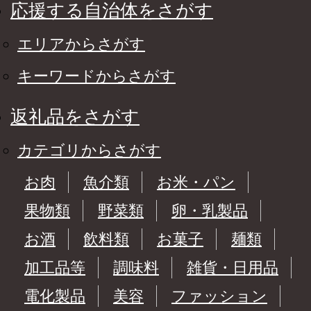
応援する自治体をさがす
エリアからさがす
キーワードからさがす
返礼品をさがす
カテゴリからさがす
お肉
魚介類
お米・パン
果物類
野菜類
卵・乳製品
お酒
飲料類
お菓子
麺類
加工品等
調味料
雑貨・日用品
電化製品
美容
ファッション