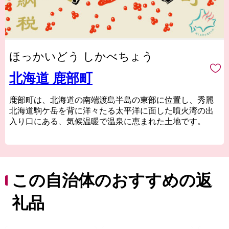
ほっかいどう しかべちょう
北海道 鹿部町
鹿部町は、北海道の南端渡島半島の東部に位置し、秀麗
北海道駒ケ岳を背に洋々たる太平洋に面した噴火湾の出
入り口にある、気候温暖で温泉に恵まれた土地です。
■海産物
漁業が基幹産業である鹿部町は、魚種が豊富なことから
「水産王国」と称され、中でも、ホタテ・コンブ・スケ
トウダラは水揚げ量が多く、スケトウダラから獲れる良
この自治体のおすすめの返
質なたらこは、「海の赤いダイヤ」とも呼ばれていま
す。
礼品
■温泉
30か所以上の泉源があり、それぞれ異なる泉質を楽しむ
ことができます。