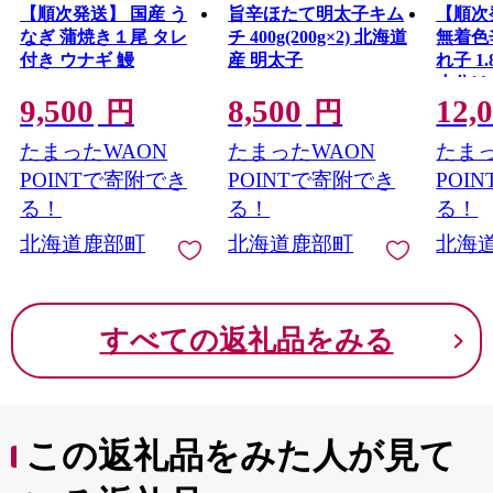
【順次発送】 国産 う
旨辛ほたて明太子キム
【順次
なぎ 蒲焼き１尾 タレ
チ 400g(200g×2) 北海道
無着色
付き ウナギ 鰻
産 明太子
れ子 1.
小分け
9,500
8,500
12,
明太子
円
円
たまったWAON
たまったWAON
たまっ
POINTで寄附でき
POINTで寄附でき
POI
る！
る！
る！
北海道鹿部町
北海道鹿部町
北海
すべての返礼品をみる
この返礼品をみた人が見て