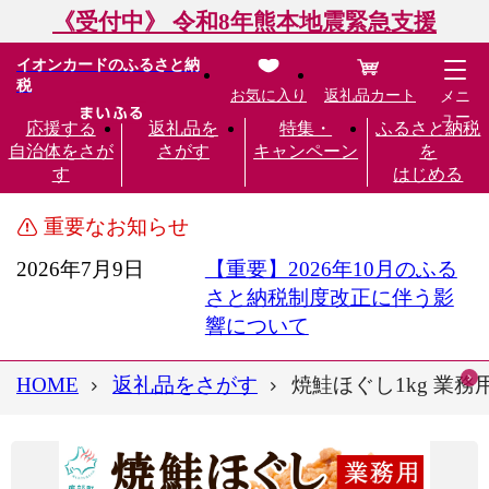
《受付中》 令和8年熊本地震緊急支援
イオンカードのふるさと納
税
お気に入り
返礼品カート
メニ
ュー
応援する
返礼品を
特集・
ふるさと納税
自治体をさが
さがす
キャンペーン
を
す
はじめる
重要なお知らせ
2026年7月9日
【重要】2026年10月のふる
さと納税制度改正に伴う影
響について
HOME
返礼品をさがす
焼鮭ほぐし1kg 業務