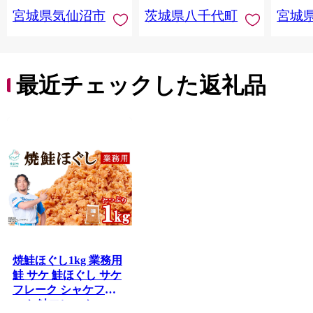
宮城県気仙沼市
茨城県八千代町
宮城
最近チェックした返礼品
焼鮭ほぐし1kg 業務用
鮭 サケ 鮭ほぐし サケ
フレーク シャケフレ
ーク 鮭フレーク