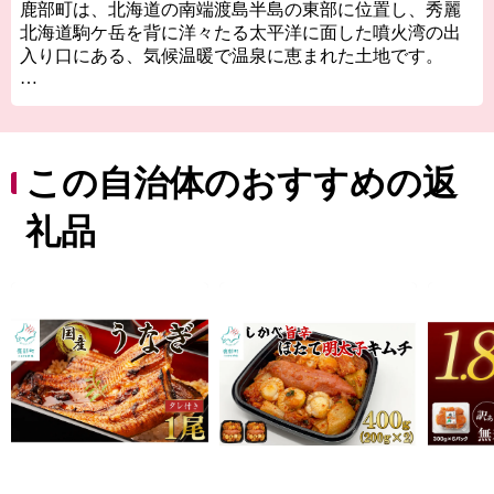
鹿部町は、北海道の南端渡島半島の東部に位置し、秀麗
北海道駒ケ岳を背に洋々たる太平洋に面した噴火湾の出
入り口にある、気候温暖で温泉に恵まれた土地です。
■海産物
漁業が基幹産業である鹿部町は、魚種が豊富なことから
「水産王国」と称され、中でも、ホタテ・コンブ・スケ
トウダラは水揚げ量が多く、スケトウダラから獲れる良
この自治体のおすすめの返
質なたらこは、「海の赤いダイヤ」とも呼ばれていま
す。
礼品
■温泉
30か所以上の泉源があり、それぞれ異なる泉質を楽しむ
ことができます。
趣のある温泉旅館から、気軽に楽しめる足湯まで、町内
には至るところに温泉があります。
また、全国でも珍しい天然温泉が噴き出す「間歇泉」が
あります。約103℃の温泉が空高く吹き上げる姿は圧巻で
す！