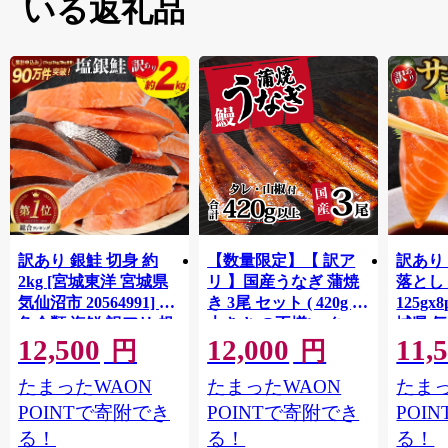
いる返礼品
訳あり 銀鮭 切身 約
【数量限定】【 訳ア
訳あり
2kg [宮城東洋 宮城県
リ 】国産うなぎ 蒲焼
落とし 
気仙沼市 20564991] 鮭
き 3尾 セット ( 420g )
125gx
魚介類 海鮮 訳アリ 規
大きさ の不揃い タ
城県 
12,500
12,000
11,
格外 不揃い さけ サケ
レ・山椒付き ウナギ
20564
円
円
鮭切身 シャケ 切り身
鰻 ふぞろい 不揃い う
お刺し
たまったWAON
たまったWAON
たまっ
冷凍 家庭用 おかず 弁
な重 ひつまぶし 人気
生 生
当 支援 サーモン 銀鮭
茨城 八千代町 ふるさ
鮭 銀鮭
POINTで寄附でき
POINTで寄附でき
POI
切り身 魚 わけあり
と納税 冷凍 [SF951ya]
介
る！
る！
る！