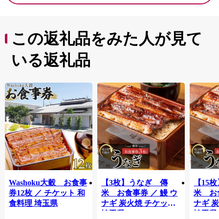
指のビーチである白良浜海水浴場、「こころにスマイ
ル 未来創造パーク」をテーマに全世代の方が楽しめる
動物ふれあいテーマパークなど、数々の魅力あふれる町
この返礼品をみた人が見て
です。
そんな白浜町でウェルビーイングが高まるひとときをお
いる返礼品
過ごしください。
Washoku大穀 お食事
【3枚】うなぎ 傳
【15
券12枚 ／ チケット 和
米 お食事券 ／ 鰻 ウ
米 お
食料理 埼玉県
ナギ 炭火焼 チケット
ナギ 
埼玉県
埼玉県