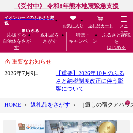
《受付中》 令和8年熊本地震緊急支援
イオンカードのふるさと納
税
お気に入り
返礼品カート
メニ
ュー
応援する
返礼品を
特集・
ふるさと納税
自治体をさが
さがす
キャンペーン
を
す
はじめる
重要なお知らせ
2026年7月9日
【重要】2026年10月のふる
さと納税制度改正に伴う影
響について
HOME
返礼品をさがす
［癒しの宿クアハウ