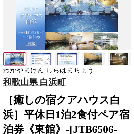
わかやまけん しらはまちょう
和歌山県 白浜町
［癒しの宿クアハウス白
浜］平休日1泊2食付ペア宿
泊券《東館》-[JTB6506-