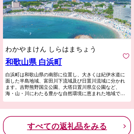
わかやまけん しらはまちょう
和歌山県 白浜町
白浜町は和歌山県の南部に位置し、大きくは紀伊水道に
面した半島地域、富田川下流域及び日置川流域に分かれ
ます。吉野熊野国立公園、大塔日置川県立公園など、
海・山・川にわたる豊かな自然環境に恵まれた地域でも
あります。
白浜町へのアクセスは、飛行機で東京羽田から約1時間、
車・電車なら京阪神エリアから約2時間とアクセスも良好
です。
すべての返礼品をみる
関西屈指のリゾート地である白浜町は、近年ワーケーシ
ョンの聖地と呼ばれ、日本三古湯の白浜温泉や、関西屈