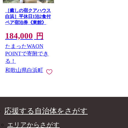
［癒しの宿クアハウス
白浜］平休日1泊2食付
ペア宿泊券《東館》
184,000
円
たまったWAON
POINTで寄附でき
る！
和歌山県白浜町
応援する自治体をさがす
エリアからさがす