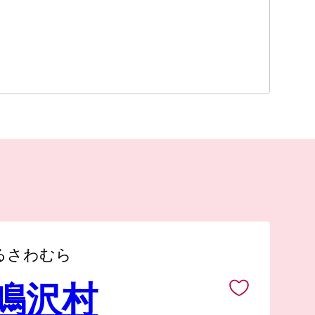
るさわむら
 鳴沢村