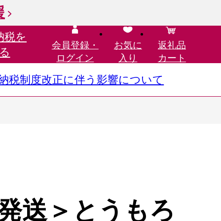
援
納税を
会員登録・
お気に
返礼品
る
ログイン
入り
カート
さと納税制度改正に伴う影響について
発送＞とうもろ