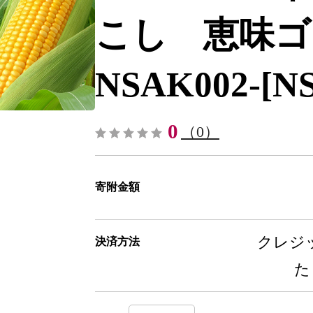
こし 恵味ゴ
NSAK002-[N
0
（0）
寄附金額
クレジッ
決済方法
た