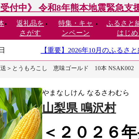
受付中》 令和8年熊本地震緊急支
体
返礼品を
特集・
キャ
ふるさと
さがす
ンペーン
はじめ
9日
【重要】2026年10月のふる
送＞とうもろこし 恵味ゴールド 10本 NSAK002
やまなしけん なるさわむら
山梨県 鳴沢村
＜２０２６年