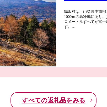
鳴沢村は、山梨県中南部
1000ｍの高冷地にあり
ロメートルすべてが富士
す。
富士山御庭・奥庭、青木
沢氷穴をはじめ、富士山
士山や青木ヶ原樹海が一
がたくさんあります。
首都圏からのアクセスも
プレーできるゴルフ場の
士山麓の雄大な自然のも
すべての返礼品をみる