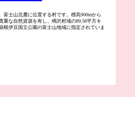
、富士山北麓に位置する村です。標高900mから
、貴重な自然資源を有し、鳴沢村域の89.58平方キ
箱根伊豆国立公園の富士山地域に指定されていま
ヶ原樹海や、国の天然記念物である溶岩洞窟の鳴
が絵のようにみえると評判の道の駅なるさわ、富
望できる紅葉台など自然を堪能する観光スポット
よく日帰り旅行にもぴったりで、真夏でも涼しく
ほか、スキー場ふじてんスノーリゾートなど、富
とスポーツを楽しむことが出来ます。