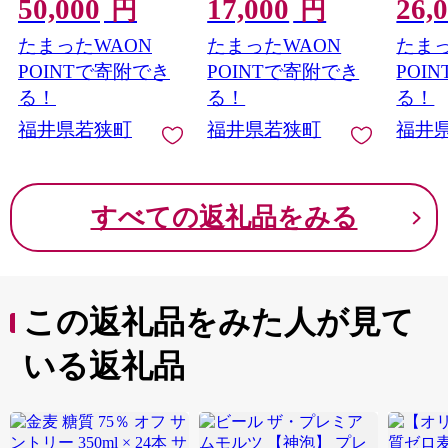
50,000
17,000
26,
円
円
たまったWAON
たまったWAON
たまっ
POINTで寄附でき
POINTで寄附でき
POI
る！
る！
る！
福井県若狭町
福井県若狭町
福井
すべての返礼品をみる
この返礼品をみた人が見て
いる返礼品