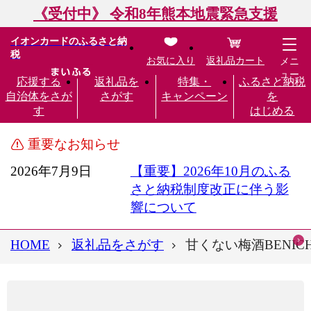
《受付中》 令和8年熊本地震緊急支援
イオンカードのふるさと納
税
お気に入り
返礼品カート
メニ
ュー
応援する
返礼品を
特集・
ふるさと納税
自治体をさが
さがす
キャンペーン
を
す
はじめる
重要なお知らせ
2026年7月9日
【重要】2026年10月のふる
さと納税制度改正に伴う影
響について
HOME
返礼品をさがす
甘くない梅酒BENI