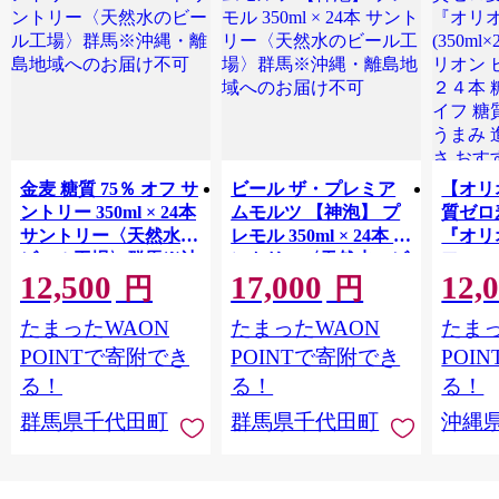
金麦 糖質 75％ オフ サ
ビール ザ・プレミア
【オリ
ントリー 350ml × 24本
ムモルツ 【神泡】 プ
質ゼロ
サントリー〈天然水の
レモル 350ml × 24本 サ
『オリ
ビール工場〉群馬※沖
ントリー〈天然水のビ
フ』(35
12,500
17,000
12,
縄・離島地域へのお届
ール工場〉群馬※沖
泡酒 
円
円
け不可
縄・離島地域へのお届
1ケー
たまったWAON
たまったWAON
たまっ
け不可
ロ ゼ
麦芽3
POINTで寄附でき
POINTで寄附でき
POI
化した
る！
る！
る！
すめ 
群馬県千代田町
群馬県千代田町
沖縄
重瀬【