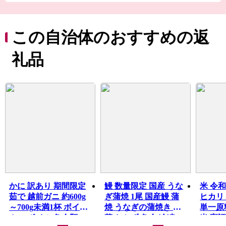
滝」、近畿一美しい川とされる1級河川「北川」など水資
源が豊富な町です。 この地の歴史は1万年以上昔の縄文時
代にまでさかのぼり、「縄文遺跡」や「古墳」が数多く
この自治体のおすすめの返
点在。国道303号は、かつて日本海と畿内を結ぶ「若狭街
道」として多くの物や文化が行き交い、街道に沿って栄
礼品
えた宿場町「熊川宿」は国の重要伝統的建造物群に選定
されています。福井梅発祥の地でもあり、ウメやナシな
どの果物栽培が盛んなほか、民宿や旅館もあり、観光に
も力を入れています。
かに 訳あり 期間限定
鰻 数量限定 国産 うな
米 令和
茹で 越前ガニ 約600g
ぎ蒲焼 1尾 国産鰻 蒲
ヒカリ 
～700g未満1杯 ボイル
焼 うなぎの蒲焼き 惣
単一原
カニ ボイル 魚介類
菜 おかず 魚介 冷凍
米 高