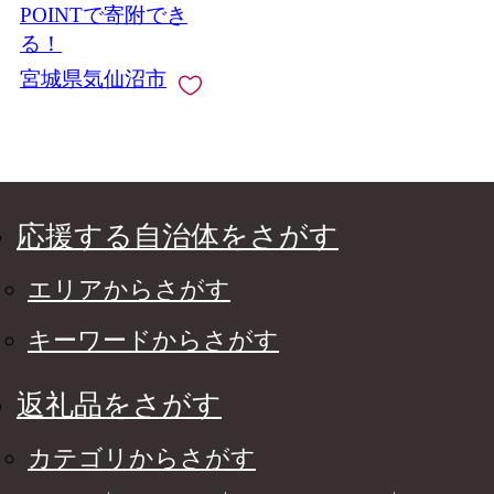
宿泊 宮城 朝食 食事付
POINTで寄附でき
き ホテル プラザホテ
る！
ル
宮城県気仙沼市
応援する自治体をさがす
エリアからさがす
キーワードからさがす
返礼品をさがす
カテゴリからさがす