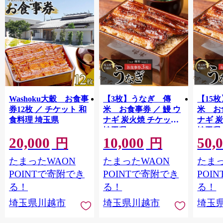
Washoku大穀 お食事
【3枚】うなぎ 傳
【15
券12枚 ／ チケット 和
米 お食事券 ／ 鰻 ウ
米 お
食料理 埼玉県
ナギ 炭火焼 チケット
ナギ 
埼玉県
埼玉県
20,000
10,000
50,
円
円
たまったWAON
たまったWAON
たまっ
POINTで寄附でき
POINTで寄附でき
POI
る！
る！
る！
埼玉県川越市
埼玉県川越市
埼玉