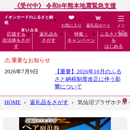
《受付中》 令和8年熊本地震緊急支援
イオンカードのふるさと納
税
お気に入り
返礼品カート
メニ
ュー
応援する
返礼品を
特集・
ふるさと納税
自治体をさが
さがす
キャンペーン
を
す
はじめる
重要なお知らせ
2026年7月9日
【重要】2026年10月のふる
さと納税制度改正に伴う影
響について
HOME
返礼品をさがす
気仙沼プラザホテル ペ