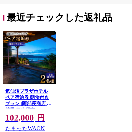
最近チェックした返礼品
気仙沼プラザホテル
ペア宿泊券 朝食付き
プラン [阿部長商店 宮
城県 気仙沼市
102,000
20565402] 宿泊券 ペア
円
旅行 旅行券 気仙沼 プ
たまったWAON
ラザホテル チケット