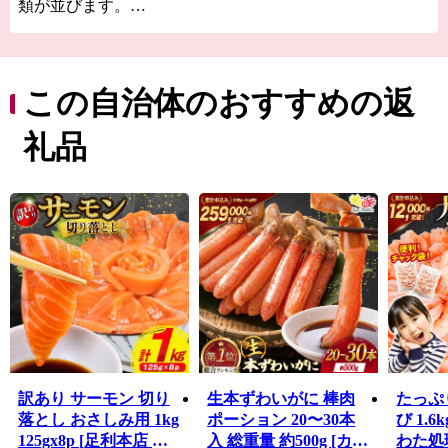
類が並びます。
気仙沼の代名詞ともいえるフカヒレや水揚げ日本一を誇
る生鮮カツオなどの海産物のほか、地元特産の農産物や
Ｂ級グルメとして
人気の気仙沼ホルモンなどがあり、美食の街としての一
この自治体のおすすめの返
面も持っています。
東日本大震災では大きな被害を受けましたが、温かい御
礼品
支援により一歩ずつ復興の道を歩んでいます。「世界と
繋がる港町」を目指して進む気仙沼市を応援してくださ
い。
訳あり サーモン 切り
生本ずわいがに 棒肉
たっぷ
落とし おさしみ用 1kg
ポーション 20〜30本
び 1.6k
125gx8p [足利本店 宮
入 総重量 約500g [カネ
わた処