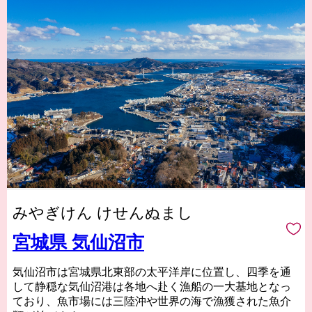
みやぎけん けせんぬまし
宮城県 気仙沼市
気仙沼市は宮城県北東部の太平洋岸に位置し、四季を通
して静穏な気仙沼港は各地へ赴く漁船の一大基地となっ
ており、魚市場には三陸沖や世界の海で漁獲された魚介