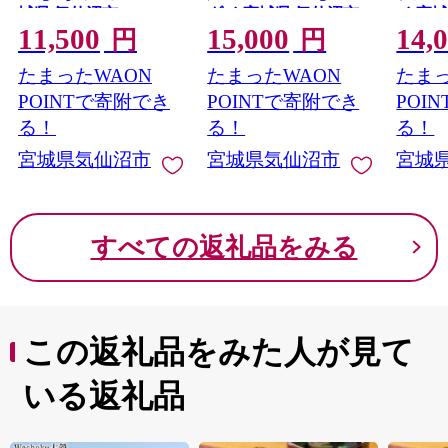
城県 気仙沼市
ダイ 宮城県 気仙沼市
イ 宮
11,500
15,000
14,
20564313] 魚 魚介類 鮭
20564322] むき身 カニ
20564
円
円
お刺し身 刺し身 刺身
かに 生 ずわいがに ズ
き海老
たまったWAON
たまったWAON
たまっ
生 生食 個包装 チリ銀
ワイガニ ずわい蟹 ズ
業務用
鮭 銀鮭 海鮮 海鮮丼 魚
ワイ蟹 蟹 カニ カニ脚
えび 
POINTで寄附でき
POINTで寄附でき
POI
介
蟹脚 カニ棒肉 カニ 蟹
ビ 海
る！
る！
る！
宮城県気仙沼市
宮城県気仙沼市
宮城
すべての返礼品をみる
この返礼品をみた人が見て
いる返礼品