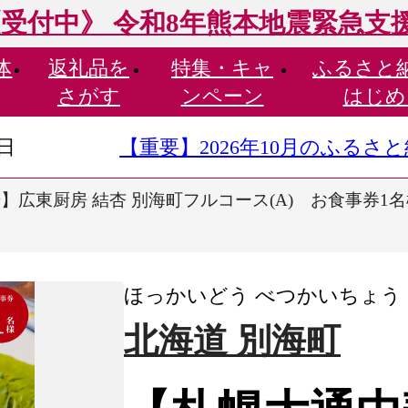
受付中》 令和8年熊本地震緊急支
体
返礼品を
特集・
キャ
ふるさと
さがす
ンペーン
はじめ
9日
【重要】2026年10月のふる
】広東厨房 結杏 別海町フルコース(A) お食事券1名
ほっかいどう べつかいちょう
北海道 別海町