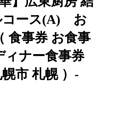
華】広東厨房 結
コース(A) お
 食事券 お食事
 ディナー食事券
幌市 札幌 ）-