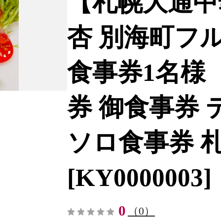
【札幌大通中
杏 別海町フル
食事券1名様（
券 御食事券
ソロ食事券 札
[KY0000003]
0
（0）