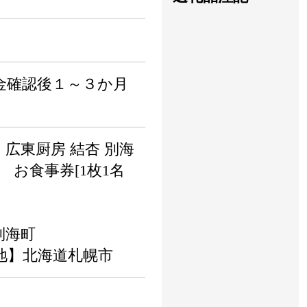
金確認後１～３か月
。
広東厨房 結杏 別海
 お食事券[1枚1名
別海町
地】北海道札幌市