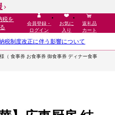
援
納税を
会員登録・
お気に
返礼品
る
ログイン
入り
カート
さと納税制度改正に伴う影響について
様（ 食事券 お食事券 御食事券 ディナー食事