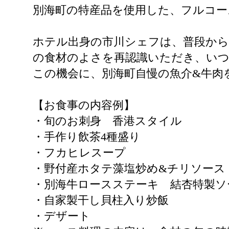
別海町の特産品を使用した、フルコー
ホテル出身の市川シェフは、普段から
の食材のよさを再認識いただき、い
この機会に、別海町自慢の魚介&牛肉を札
【お食事の内容例】
・旬のお刺身 香港スタイル
・手作り飲茶4種盛り
・フカヒレスープ
・野付産ホタテ藻塩炒め&チリソース
・別海牛ロースステーキ 結杏特製ソ
・自家製干し貝柱入り炒飯
・デザート