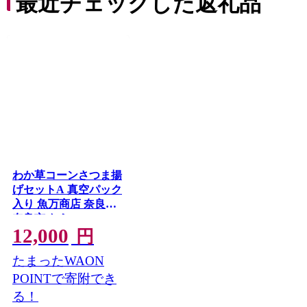
最近チェックした返礼品
わか草コーンさつま揚
げセットA 真空パック
入り 魚万商店 奈良県
奈良市 なら 11-002
12,000
円
たまったWAON
POINTで寄附でき
る！