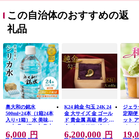
西１位、全国で１２位（２０２２年）と、１３００年の
古都奈良はこれからも歴史と伝統を生かしたまちづくり
この自治体のおすすめの返
をすすめます。
礼品
奥大和の銘水
K24 純金 勾玉 24K 24
ジェラ
500ml×24本（1箱24本
金 大サイズ 金 ゴール
定期便
入り×1箱） 水 美味し
ド 貴金属 高級 希少 記
ット 
い水 月ヶ瀬の水 奥大
念 インテリア ギフト
イスク
6,000
6,200,000
19,
和の銘水24本セット
プレゼント 贈り物 贈
ーと 
円
円