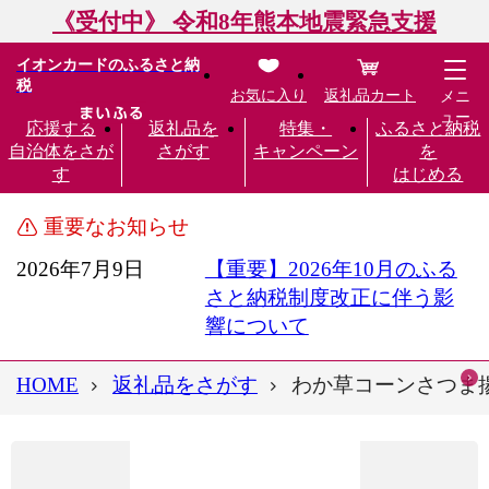
《受付中》 令和8年熊本地震緊急支援
イオンカードのふるさと納
税
お気に入り
返礼品カート
メニ
ュー
応援する
返礼品を
特集・
ふるさと納税
自治体をさが
さがす
キャンペーン
を
す
はじめる
重要なお知らせ
2026年7月9日
【重要】2026年10月のふる
さと納税制度改正に伴う影
響について
HOME
返礼品をさがす
わか草コーンさつま揚げ