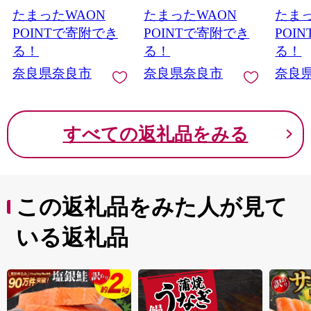
シリカ水 軟水 賞味期
答用 合同会社工藝舎
ツ シ
たまったWAON
たまったWAON
たまっ
限2年 長期間保存可能
奈良県 奈良市
ぇらー
永伸商事株式会社
ーむ 
POINTで寄附でき
POINTで寄附でき
POI
ラート
る！
る！
る！
アイス
奈良県奈良市
奈良県奈良市
奈良
スイー
素材 
ギフト
り物 贈
すべての返礼品をみる
都華 
ラ 小
ベリー
やけ 
この返礼品をみた人が見て
いる返礼品