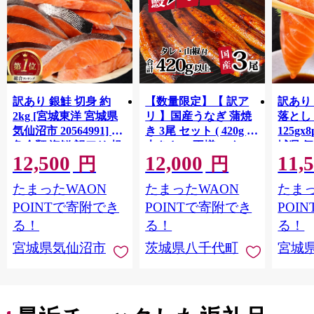
訳あり 銀鮭 切身 約
【数量限定】【 訳ア
訳あり
2kg [宮城東洋 宮城県
リ 】国産うなぎ 蒲焼
落とし 
気仙沼市 20564991] 鮭
き 3尾 セット ( 420g )
125gx
魚介類 海鮮 訳アリ 規
大きさ の不揃い タ
城県 
12,500
12,000
11,
格外 不揃い さけ サケ
レ・山椒付き ウナギ
20564
円
円
鮭切身 シャケ 切り身
鰻 ふぞろい 不揃い う
お刺し
たまったWAON
たまったWAON
たまっ
冷凍 家庭用 おかず 弁
な重 ひつまぶし 人気
生 生
当 支援 サーモン 銀鮭
茨城 八千代町 ふるさ
鮭 銀鮭
POINTで寄附でき
POINTで寄附でき
POI
切り身 魚 わけあり
と納税 冷凍 [SF951ya]
介
る！
る！
る！
宮城県気仙沼市
茨城県八千代町
宮城