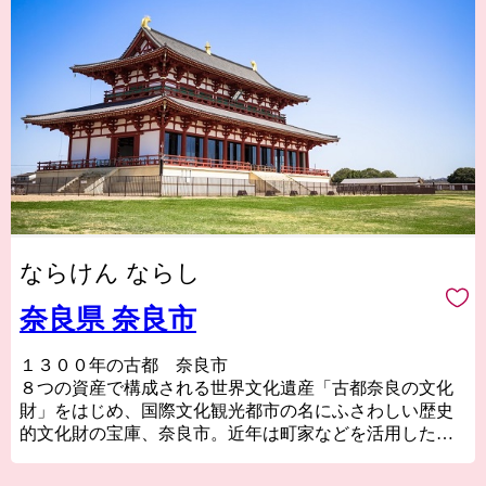
ならけん ならし
奈良県 奈良市
１３００年の古都 奈良市
８つの資産で構成される世界文化遺産「古都奈良の文化
財」をはじめ、国際文化観光都市の名にふさわしい歴史
的文化財の宝庫、奈良市。近年は町家などを活用した個
性的な店舗が増え、爆発的ヒットアニメの「聖地」とし
ても注目を浴びるほか、０～１４歳の転入超過数では関