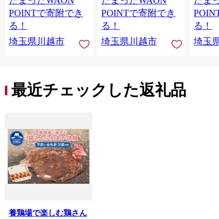
たまったWAON
たまったWAON
たまっ
POINTで寄附でき
POINTで寄附でき
POI
る！
る！
る！
埼玉県川越市
埼玉県川越市
埼玉
最近チェックした返礼品
養鶏場で楽しむ鶏さん