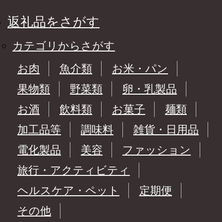
返礼品をさがす
カテゴリからさがす
お肉
魚介類
お米・パン
果物類
野菜類
卵・乳製品
お酒
飲料類
お菓子
麺類
加工品等
調味料
雑貨・日用品
電化製品
美容
ファッション
旅行・アクティビティ
ヘルスケア・ペット
定期便
その他