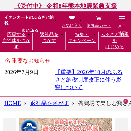
《受付中》 令和8年熊本地震緊急支援
イオンカードのふるさと納
税
お気に入り
返礼品カート
メニ
ュー
応援する
返礼品を
特集・
ふるさと納税
自治体をさが
さがす
キャンペーン
を
す
はじめる
重要なお知らせ
2026年7月9日
【重要】2026年10月のふる
さと納税制度改正に伴う影
響について
HOME
返礼品をさがす
養鶏場で楽しむ鶏さ