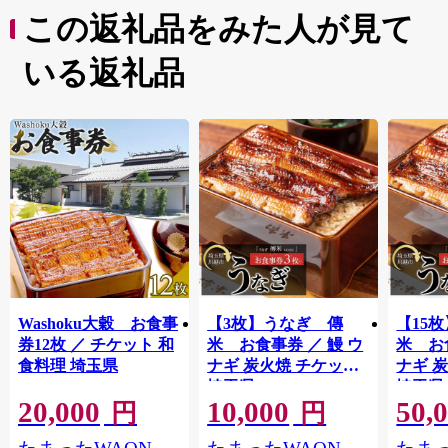
この返礼品をみた人が見て
いる返礼品
Washoku大穀 お食事
【3枚】うなぎ 傳
【15
券12枚 ／ チケット 和
米 お食事券 ／ 鰻 ウ
米 お
食料理 埼玉県
ナギ 炭火焼 チケット
ナギ 
埼玉県
埼玉県
20,000
10,000
50,
円
円