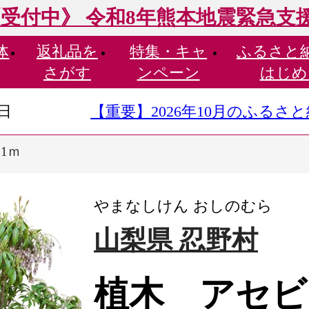
受付中》 令和8年熊本地震緊急支
体
返礼品を
特集・
キャ
ふるさと
さがす
ンペーン
はじめ
9日
【重要】2026年10月のふる
1ｍ
やまなしけん おしのむら
山梨県 忍野村
植木 アセビ