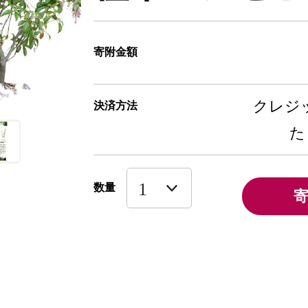
寄附金額
クレジッ
決済方法
た
数量