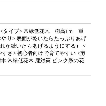
 <タイプ> 常緑低花木 樹高1ｍ 重
い <水やり> 表面が乾いたらたっぷりあげ
れが続いたらあげるようにする） <
やすさ> 初心者向けで育てやすい <剪
樹木 常緑低花木 鹿対策 ピンク系の花