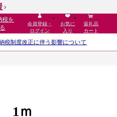
援
納税を
会員登録・
お気に
返礼品
る
ログイン
入り
カート
さと納税制度改正に伴う影響について
 1ｍ