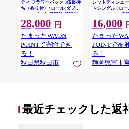
ティ フラワーパック 3倍長持
レットティシュー
ち〈香り付〉4ロール(ダブ
トシングル 8ロー
ル)×12パック 日用品 最短翌
64ロール 1.5倍巻 
28,000
16,000
日発送 [スコッティ フラワー
イレットペーパー
円
パック トイレットペーパー
パルプ100％ 香
日本製紙クレシア] 秋田県秋
消耗品 備蓄
たまったWAON
たまったWA
田市
POINTで寄附でき
POINTで寄
る！
る！
秋田県秋田市
静岡県富士
最近チェックした返