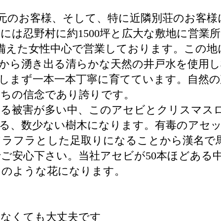
来地元のお客様、そして、特に近隣別荘のお客
年には忍野村に約1500坪と広大な敷地に営業
術者を備えた女性中心で営業しております。この
から湧き出る清らかな天然の井戸水を使用し
しまず一本一本丁寧に育てています。自然の
たちの信念であり誇りです。
よる被害が多い中、このアセビとクリスマス
来る、数少ない樹木になります。有毒のアセ
フラフラとした足取りになることから漢名で
ご安心下さい。当社アセビが50本ほどある
ンのような花になります。
らなくても大丈夫です