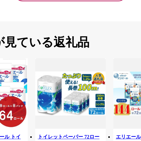
が見ている返礼品
リエール トイ
トイレットペーパー 72ロー
エリエール