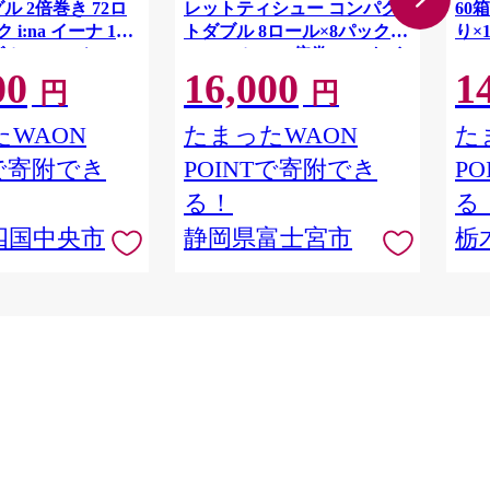
ル 2倍巻き 72ロ
レットティシュー コンパク
60箱
 i:na イーナ 12
トダブル 8ロール×8パック
り×
ル・100ｍ） × 6
64ロール 1.5倍巻 45m トイ
00
16,000
1
用品 消耗品 新生活
レットペーパー ダブル パル
円
円
 愛媛県 四国中央市
プ100％ 香りつき 日用品 消
耗品 備蓄
WAON
たまったWAON
た
Tで寄附でき
POINTで寄附でき
P
る！
る
四国中央市
静岡県富士宮市
栃