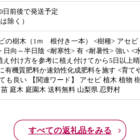
0日前後で発送予定
始は除く）
ビの樹木（1ｍ 根付き一本） <樹種> アセビ
件> 日向～半日陰 <耐寒性> 有 <耐暑性> 強
植え付け方を参考に植え付けてから5日以上晴
0月に有機質肥料か速効性化成肥料を施す <育て
くても良い 【関連ワード】 アセビ 植木 植物 
苗 庭木 庭園木 送料無料 山梨県 忍野村
すべての返礼品をみる