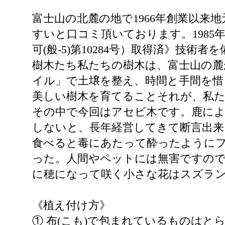
富士山の北麓の地で1966年創業以
すいと口コミ頂いております。1985
可(般-5)第10284号）取得済》技
樹木たち私たちの樹木は、富士山の麓
イル」で土壌を整え、時間と手間を惜
美しい樹木を育てることそれが、私
その中で今回はアセビ木です。鹿に
しないと、長年経営してきて断言出
食べると毒にあたって酔ったように
った。人間やペットには無害ですので
に穂になって咲く小さな花はスズラ
《植え付け方》
① 布(こも)で包まれているものはと