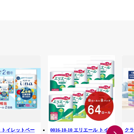
 トイレットペー
0016-10-10 エリエール トイ
クラ