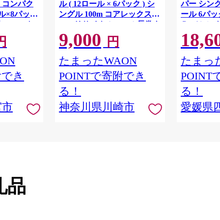
 コンパク
ル ( 12ロール × 6パック ) シ
パー シング
ル×8パック
ングル 100m コアレックス
ール 6パック
82.5m ト
FSCリサイクルロール長巻タ
Ｒ （シング
9,000
18,6
 シングル
イプ 再生紙 100％ 日用品 消
パック 日
円
円
りつき 日用品
耗品 防災 備蓄 トイレットペ
備蓄 防災
ーパー トイレ 神奈川県 川崎
ON
たまったWAON
たまった
市 トイレットペーパー 新生
附でき
POINTで寄附でき
POIN
活 生活雑貨 生活用品 といれ
っとぺーぱー 長持ち 長巻き
る！
る！
まとめ 非常 便利 サステナブ
宮市
神奈川県川崎市
愛媛県
ル エコ トイレットペーパー
人気 おすすめ
礼品