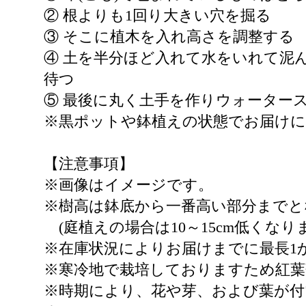
② 根よりも1回り大きい穴を掘る
③ そこに植木を入れ高さを調整する
④ 土を半分ほど入れて水をいれて泥
待つ
⑤ 最後に丸く土手を作りウォーター
※黒ポットや鉢植えの状態でお届け
【注意事項】
※画像はイメージです。
※樹高は鉢底から一番高い部分までと
(庭植えの場合は10～15cm低くなり
※在庫状況によりお届けまでに最長1
※寒冷地で栽培しておりますため紅葉
※時期により、花や芽、および葉が