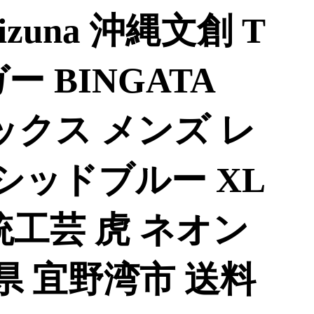
zuna 沖縄文創 T
 BINGATA
セックス メンズ レ
アシッドブルー XL
統工芸 虎 ネオン
縄県 宜野湾市 送料