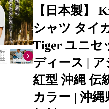
【日本製】 Ki
シャツ タイガー
Tiger ユニ
ディース | 
紅型 沖縄 伝
カラー | 沖