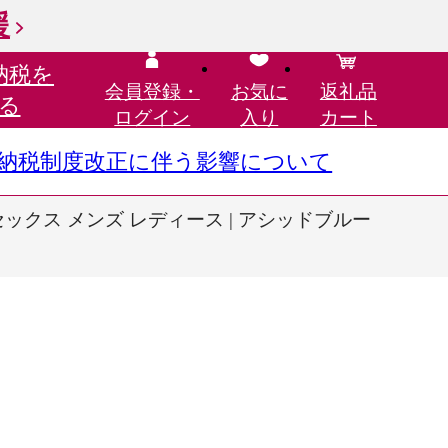
援
納税を
会員登録・
お気に
返礼品
る
ログイン
入り
カート
さと納税制度改正に伴う影響について
 ユニセックス メンズ レディース | アシッドブルー