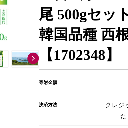
尾 500gセット
韓国品種 西
【1702348】
寄附金額
クレジッ
決済方法
た