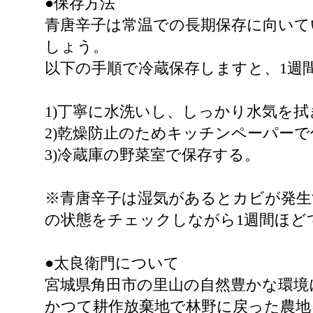
●保存方法
青唐辛子は常温での長期保存に向いて
しょう。
以下の手順で冷蔵保存しますと、1週
1)丁寧に水洗いし、しっかり水気を拭
2)乾燥防止のためキッチンペーパー
3)冷蔵庫の野菜室で保存する。
※青唐辛子は湿気があるとカビが発生
の状態をチェックしながら1週間ほど
●太良衛門について
宮城県角田市の里山の自然豊かな環境
かつて耕作放棄地で林野に戻った農地