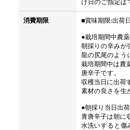
け日のご指定は
消費期限
■賞味期限:出荷日
●栽培期間中農
朝採りの辛みが
龍の尻尾のよう
栽培期間中は農
唐辛子です。
収穫当日に出荷
素材の良さを生
●朝採り当日出
青唐辛子は朝に
水洗いすると傷