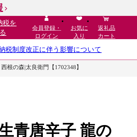
援
納税を
会員登録・
お気に
返礼品
る
ログイン
入り
カート
さと納税制度改正に伴う影響について
 西根の森|太良衛門【1702348】
生青唐辛子 龍の