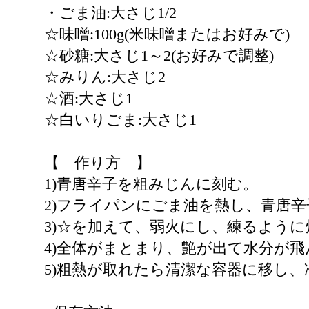
・ごま油:大さじ1/2
☆味噌:100g(米味噌またはお好みで)
☆砂糖:大さじ1～2(お好みで調整)
☆みりん:大さじ2
☆酒:大さじ1
☆白いりごま:大さじ1
【 作り方 】
1)青唐辛子を粗みじんに刻む。
2)フライパンにごま油を熱し、青唐辛
3)☆を加えて、弱火にし、練るように
4)全体がまとまり、艶が出て水分が
5)粗熱が取れたら清潔な容器に移し、冷