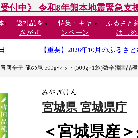
受付中》 令和8年熊本地震緊急支
体
返礼品を
特集・
キャ
ふるさと
さがす
ンペーン
はじめ
9日
【重要】2026年10月のふる
唐辛子 龍の尾 500gセット(500g×1袋)激辛韓国品種
みやぎけん
宮城県 宮城県庁
＜宮城県産＞