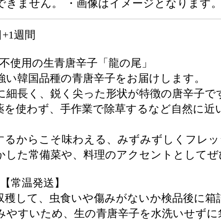
できません。 ・画像はイメージとなります
+1週間
薬不使用の生青唐辛子「龍の尾」
強い韓国品種の青唐辛子をお届けします。
に細長く、鋭く尖った形状が特徴の唐辛子で
薬を使わず、手作業で除草するなど自然に近
するからこそ味わえる、みずみずしくフレッ
かした常備菜や、料理のアクセントとしてぜ
荷【常温発送】
収穫して、虫食いや傷みがないか検品後に箱
みやすいため、生の青唐辛子を水洗いせずに